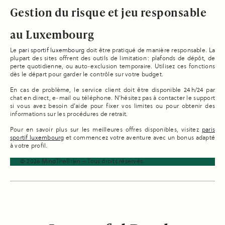
Gestion du risque et jeu responsable
au Luxembourg
Le
pari sportif luxembourg
doit être pratiqué de manière responsable. La
plupart des sites offrent des outils de limitation : plafonds de dépôt, de
perte quotidienne, ou auto‑exclusion temporaire. Utilisez ces fonctions
dès le départ pour garder le contrôle sur votre budget.
En cas de problème, le service client doit être disponible 24 h/24 par
chat en direct, e‑mail ou téléphone. N’hésitez pas à contacter le support
si vous avez besoin d’aide pour fixer vos limites ou pour obtenir des
informations sur les procédures de retrait.
Pour en savoir plus sur les meilleures offres disponibles, visitez
paris
sportif luxembourg
et commencez votre aventure avec un bonus adapté
à votre profil.
© 2026 MindTheBrain – Tous droits réservés.