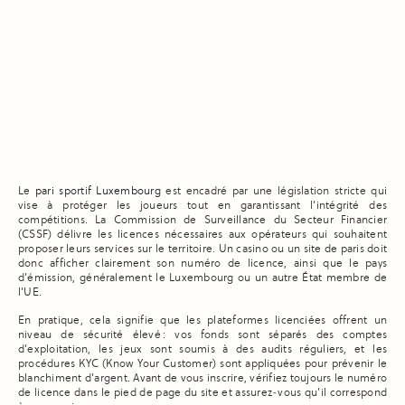
Le
pari sportif Luxembourg
est encadré par une législation stricte qui
vise à protéger les joueurs tout en garantissant l’intégrité des
compétitions. La Commission de Surveillance du Secteur Financier
(CSSF) délivre les licences nécessaires aux opérateurs qui souhaitent
proposer leurs services sur le territoire. Un casino ou un site de paris doit
donc afficher clairement son numéro de licence, ainsi que le pays
d’émission, généralement le Luxembourg ou un autre État membre de
l’UE.
En pratique, cela signifie que les plateformes licenciées offrent un
niveau de sécurité élevé : vos fonds sont séparés des comptes
d’exploitation, les jeux sont soumis à des audits réguliers, et les
procédures KYC (Know Your Customer) sont appliquées pour prévenir le
blanchiment d’argent. Avant de vous inscrire, vérifiez toujours le numéro
de licence dans le pied de page du site et assurez‑vous qu’il correspond