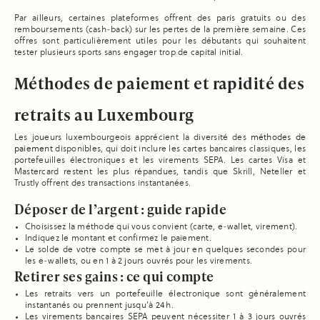
Par ailleurs, certaines plateformes offrent des paris gratuits ou des
remboursements (cash‑back) sur les pertes de la première semaine. Ces
offres sont particulièrement utiles pour les débutants qui souhaitent
tester plusieurs sports sans engager trop de capital initial.
Méthodes de paiement et rapidité des
retraits au Luxembourg
Les joueurs luxembourgeois apprécient la diversité des
méthodes de
paiement
disponibles, qui doit inclure les cartes bancaires classiques, les
portefeuilles électroniques et les virements SEPA. Les cartes Visa et
Mastercard restent les plus répandues, tandis que Skrill, Neteller et
Trustly offrent des transactions instantanées.
Déposer de l’argent : guide rapide
Choisissez la méthode qui vous convient (carte, e‑wallet, virement).
Indiquez le montant et confirmez le paiement.
Le solde de votre compte se met à jour en quelques secondes pour
les e‑wallets, ou en 1 à 2 jours ouvrés pour les virements.
Retirer ses gains : ce qui compte
Les retraits vers un portefeuille électronique sont généralement
instantanés ou prennent jusqu’à 24 h.
Les virements bancaires SEPA peuvent nécessiter 1 à 3 jours ouvrés