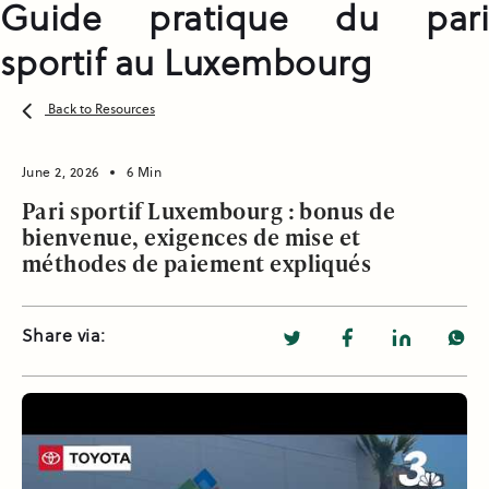
Guide pratique du pari
sportif au Luxembourg
Back to Resources
June 2, 2026
6 Min
Pari sportif Luxembourg : bonus de
bienvenue, exigences de mise et
méthodes de paiement expliqués
Share via: