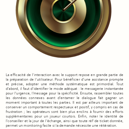
La efficacité de l’interaction avec le support repose en grande partie de
la préparation de l’utilisateur. Pour bénéficier d’une assistance prompte
et précise, adopter une méthode systématique est primordial. Tout
d’abord, il faut d’identifier le mode adéquat : le messagerie instantanée
pour l’urgence, l’message pour la spécificité. Ensuite, rassembler toutes
les données connexes avant d’entamer le dialogue fait gagner un
moment important à toutes les parties. Il est par ailleurs important de
conserver un comportement respectueux et positif, y compris en cas de
frustration ; les opérateurs sont bien plus enclins à fournir des efforts
supplémentaires pour un joueur courtois. Enfin, noter le identité de
l’conseiller et la jour de l’échange, ainsi que toute réf de ticket donnée,
permet un monitoring facile si la demande nécessite une réitération.