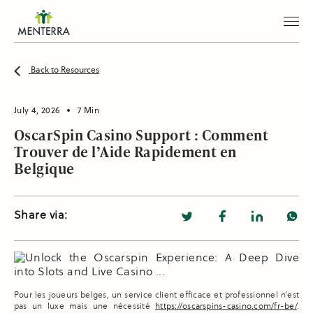
Back to Resources
July 4, 2026
7 Min
OscarSpin Casino Support : Comment
Trouver de l’Aide Rapidement en
Belgique
Share via:
Pour les joueurs belges, un service client efficace et professionnel n’est
pas un luxe mais une nécessité
https://oscarspins-casino.com/fr-be/
.