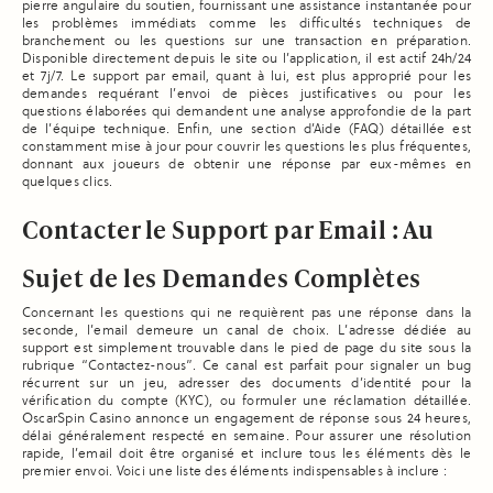
pierre angulaire du soutien, fournissant une assistance instantanée pour
les problèmes immédiats comme les difficultés techniques de
branchement ou les questions sur une transaction en préparation.
Disponible directement depuis le site ou l’application, il est actif 24h/24
et 7j/7. Le support par email, quant à lui, est plus approprié pour les
demandes requérant l’envoi de pièces justificatives ou pour les
questions élaborées qui demandent une analyse approfondie de la part
de l’équipe technique. Enfin, une section d’Aide (FAQ) détaillée est
constamment mise à jour pour couvrir les questions les plus fréquentes,
donnant aux joueurs de obtenir une réponse par eux-mêmes en
quelques clics.
Contacter le Support par Email : Au
Sujet de les Demandes Complètes
Concernant les questions qui ne requièrent pas une réponse dans la
seconde, l’email demeure un canal de choix. L’adresse dédiée au
support est simplement trouvable dans le pied de page du site sous la
rubrique “Contactez-nous”. Ce canal est parfait pour signaler un bug
récurrent sur un jeu, adresser des documents d’identité pour la
vérification du compte (KYC), ou formuler une réclamation détaillée.
OscarSpin Casino annonce un engagement de réponse sous 24 heures,
délai généralement respecté en semaine. Pour assurer une résolution
rapide, l’email doit être organisé et inclure tous les éléments dès le
premier envoi. Voici une liste des éléments indispensables à inclure :