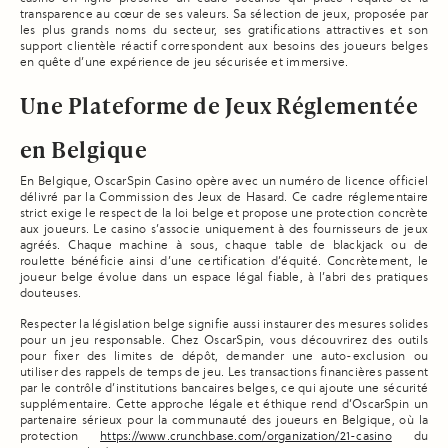
transparence au cœur de ses valeurs. Sa sélection de jeux, proposée par
les plus grands noms du secteur, ses gratifications attractives et son
support clientèle réactif correspondent aux besoins des joueurs belges
en quête d’une expérience de jeu sécurisée et immersive.
Une Plateforme de Jeux Réglementée
en Belgique
En Belgique, OscarSpin Casino opère avec un numéro de licence officiel
délivré par la Commission des Jeux de Hasard. Ce cadre réglementaire
strict exige le respect de la loi belge et propose une protection concrète
aux joueurs. Le casino s’associe uniquement à des fournisseurs de jeux
agréés. Chaque machine à sous, chaque table de blackjack ou de
roulette bénéficie ainsi d’une certification d’équité. Concrètement, le
joueur belge évolue dans un espace légal fiable, à l’abri des pratiques
douteuses.
Respecter la législation belge signifie aussi instaurer des mesures solides
pour un jeu responsable. Chez OscarSpin, vous découvrirez des outils
pour fixer des limites de dépôt, demander une auto-exclusion ou
utiliser des rappels de temps de jeu. Les transactions financières passent
par le contrôle d’institutions bancaires belges, ce qui ajoute une sécurité
supplémentaire. Cette approche légale et éthique rend d’OscarSpin un
partenaire sérieux pour la communauté des joueurs en Belgique, où la
protection
https://www.crunchbase.com/organization/21-casino
du