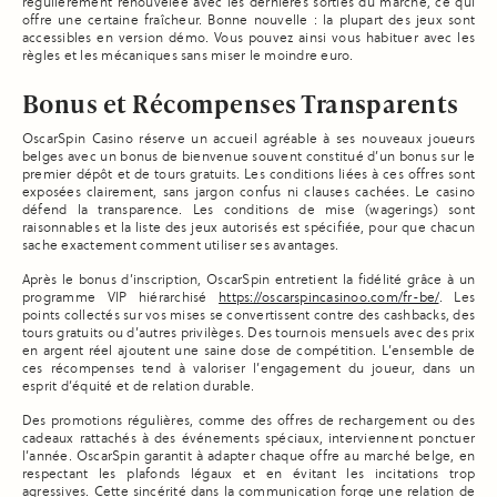
régulièrement renouvelée avec les dernières sorties du marché, ce qui
offre une certaine fraîcheur. Bonne nouvelle : la plupart des jeux sont
accessibles en version démo. Vous pouvez ainsi vous habituer avec les
règles et les mécaniques sans miser le moindre euro.
Bonus et Récompenses Transparents
OscarSpin Casino réserve un accueil agréable à ses nouveaux joueurs
belges avec un bonus de bienvenue souvent constitué d’un bonus sur le
premier dépôt et de tours gratuits. Les conditions liées à ces offres sont
exposées clairement, sans jargon confus ni clauses cachées. Le casino
défend la transparence. Les conditions de mise (wagerings) sont
raisonnables et la liste des jeux autorisés est spécifiée, pour que chacun
sache exactement comment utiliser ses avantages.
Après le bonus d’inscription, OscarSpin entretient la fidélité grâce à un
programme VIP hiérarchisé
https://oscarspincasinoo.com/fr-be/
. Les
points collectés sur vos mises se convertissent contre des cashbacks, des
tours gratuits ou d’autres privilèges. Des tournois mensuels avec des prix
en argent réel ajoutent une saine dose de compétition. L’ensemble de
ces récompenses tend à valoriser l’engagement du joueur, dans un
esprit d’équité et de relation durable.
Des promotions régulières, comme des offres de rechargement ou des
cadeaux rattachés à des événements spéciaux, interviennent ponctuer
l’année. OscarSpin garantit à adapter chaque offre au marché belge, en
respectant les plafonds légaux et en évitant les incitations trop
agressives. Cette sincérité dans la communication forge une relation de