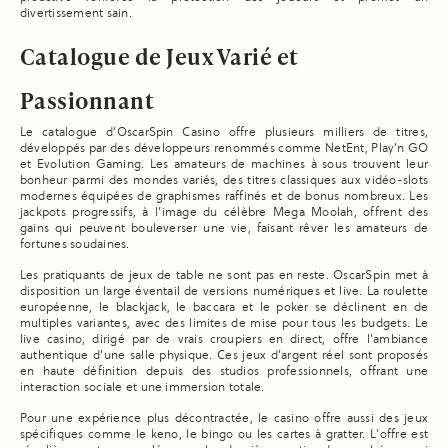
divertissement sain.
Catalogue de Jeux Varié et
Passionnant
Le catalogue d’OscarSpin Casino offre plusieurs milliers de titres,
développés par des développeurs renommés comme NetEnt, Play’n GO
et Evolution Gaming. Les amateurs de machines à sous trouvent leur
bonheur parmi des mondes variés, des titres classiques aux vidéo-slots
modernes équipées de graphismes raffinés et de bonus nombreux. Les
jackpots progressifs, à l’image du célèbre Mega Moolah, offrent des
gains qui peuvent bouleverser une vie, faisant rêver les amateurs de
fortunes soudaines.
Les pratiquants de jeux de table ne sont pas en reste. OscarSpin met à
disposition un large éventail de versions numériques et live. La roulette
européenne, le blackjack, le baccara et le poker se déclinent en de
multiples variantes, avec des limites de mise pour tous les budgets. Le
live casino, dirigé par de vrais croupiers en direct, offre l’ambiance
authentique d’une salle physique. Ces jeux d’argent réel sont proposés
en haute définition depuis des studios professionnels, offrant une
interaction sociale et une immersion totale.
Pour une expérience plus décontractée, le casino offre aussi des jeux
spécifiques comme le keno, le bingo ou les cartes à gratter. L’offre est