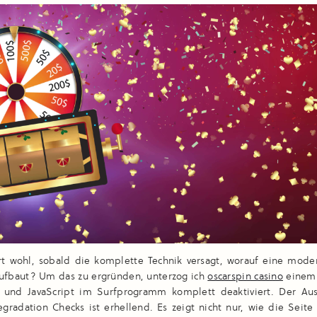
rt wohl, sobald die komplette Technik versagt, worauf eine mode
aufbaut? Um das zu ergründen, unterzog ich
oscarspin casino
einem 
 und JavaScript im Surfprogramm komplett deaktiviert. Der Au
gradation Checks ist erhellend. Es zeigt nicht nur, wie die Seite