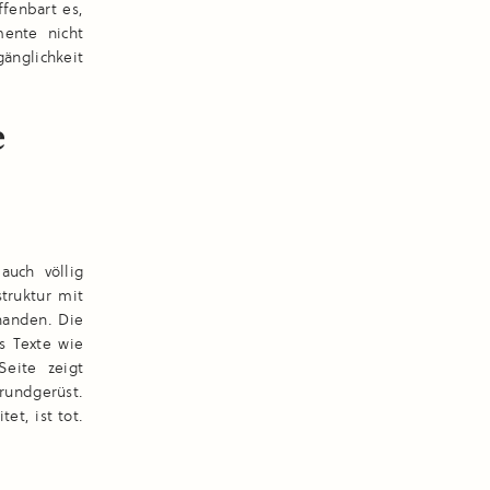
fenbart es,
mente nicht
gänglichkeit
e
auch völlig
truktur mit
handen. Die
s Texte wie
eite zeigt
rundgerüst.
et, ist tot.