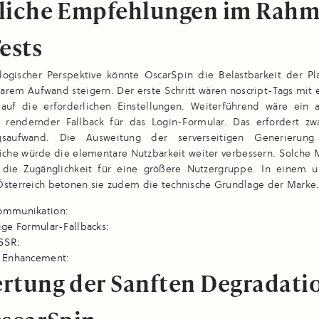
liche Empfehlungen im Rah
ests
logischer Perspektive könnte OscarSpin die Belastbarkeit der Pl
arem Aufwand steigern. Der erste Schritt wären noscript-Tags mit 
auf die erforderlichen Einstellungen. Weiterführend wäre ein a
ig rendernder Fallback für das Login-Formular. Das erfordert zw
ngsaufwand. Die Ausweitung der serverseitigen Generierun
eiche würde die elementare Nutzbarkeit weiter verbessern. Solch
 die Zugänglichkeit für eine größere Nutzergruppe. In einem
Österreich betonen sie zudem die technische Grundlage der Marke
ommunikation:
ige Formular-Fallbacks:
 SSR:
e Enhancement:
rtung der Sanften Degradati