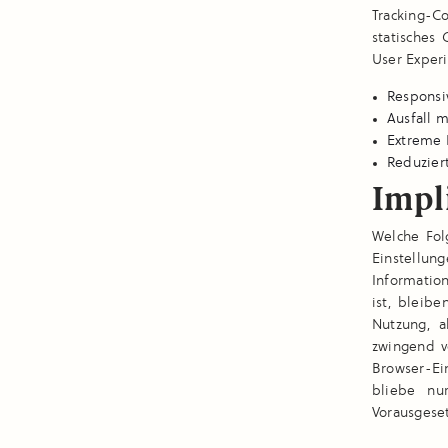
Tracking-C
statisches 
User Exper
Responsi
Ausfall m
Extreme 
Reduzier
Impl
Welche Fol
Einstellu
Informatio
ist, bleib
Nutzung, a
zwingend v
Browser-Ei
bliebe nu
Vorausgese