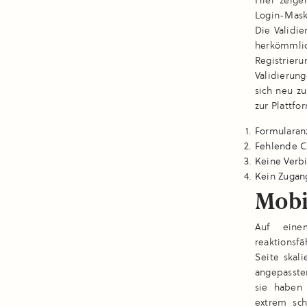
Hier zeige
Login-Mask
Die Validie
herkömmlich
Registrie
Validierun
sich neu z
zur Plattf
Formularan
Fehlende Cl
Keine Verb
Kein Zugan
Mobi
Auf eine
reaktionsfä
Seite skali
angepasst
sie haben 
extrem sch