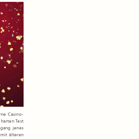
rne Casino-
harten Test
sgang jenes
 mit älteren