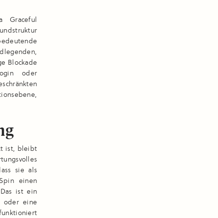
a Graceful
undstruktur
 bedeutende
ndlegenden,
ige Blockade
Login oder
eschränkten
tionsebene,
ng
 ist, bleibt
rtungsvolles
ass sie als
rSpin einen
Das ist ein
n oder eine
unktioniert