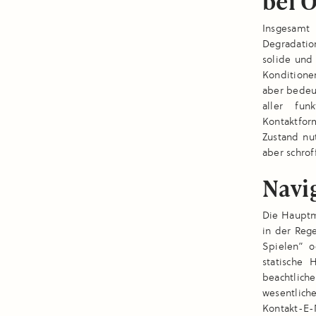
bei 
Insgesamt
Degradatio
solide und
Konditione
aber bedeut
aller fun
Kontaktfor
Zustand nu
aber schrof
Navi
Die Hauptme
in der Rege
Spielen” o
statische 
beachtlich
wesentlich
Kontakt-E-