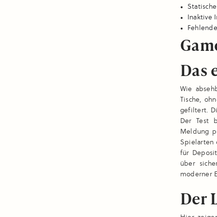
Statische
Inaktive 
Fehlende
Game
Das 
Wie absehb
Tische, oh
gefiltert.
Der Test b
Meldung pr
Spielarten
für Deposit
über siche
moderner Ec
Der 