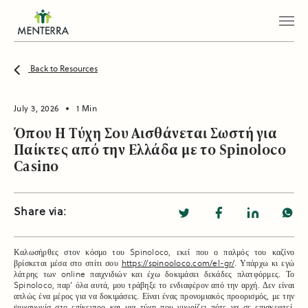
Back to Resources
July 3, 2026
1 Min
Όπου Η Τύχη Σου Αισθάνεται Σωστή για
Παίκτες από την Ελλάδα με το Spinoloco
Casino
Share via:
Καλωσήρθες στον κόσμο του Spinoloco, εκεί που ο παλμός του καζίνο
βρίσκεται μέσα στο σπίτι σου
https://spinooloco.com/el-gr/
. Υπάρχω κι εγώ
λάτρης των online παιχνιδιών και έχω δοκιμάσει δεκάδες πλατφόρμες. Το
Spinoloco, παρ’ όλα αυτά, μου τράβηξε το ενδιαφέρον από την αρχή. Δεν είναι
απλώς ένα μέρος για να δοκιμάσεις. Είναι ένας προνομιακός προορισμός, με την