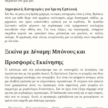
παιχνιδιών στο χέρι μου.
Δημοφιλείς Κατηγορίες για Άμεση Εμπλοκή
Εάν θες να μπεις στη δράση γρήγορα, οι κύριες κατηγορίες είναι η λύση. Βρίσκεις
slots για κάθε θέμα: από αρχαίους πολιτισμούς μέχρι διαστημικά ταξίδια, με
μηχανικές που έχουν εκατοντάδες τρόπους για να κερδίσεις. Τα τραπέζια
ζωντανών καζίνο φέρνουν την ατμόσφαιρα ενός πραγματικού κουλοχέρη
κατευθείαν στην οθόνη σου. Για τους λάτρες της στρατηγικής, υπάρχουν
παιχνίδια καρτών και τραπεζιού όπως μπλακτζακ και ρουλέτα, σε πολλές
εκδοχές. Η οργάνωση είναι τέλεια, επιτρέποντάς μου να αλλάζω στυλ παιχνιδιού
με ένα κλικ.
Ξεκίνα με Δύναμη: Μπόνους και
Προσφορές Εκκίνησης
Τι καλύτερο από ένα καλωσόρισμα που σε υποστηρίζει να ξεκινήσεις την
περιπέτεια σου με ένα μεγάλο boost; Το Spinoloco Casino το γνωρίζει και δίνει
ένα πρόγραμμα υποδοχής που ανταμείβει. Δεν είναι ένα ασήμαντο κίνητρο, αλλά
μια αληθινή πρόταση για να εξερευνήσεις περισσότερα. Η ενέργεια που αποκτώ
όταν χρησιμοποιώ αυτές τις προσφορές είναι σημαντική, γιατί γνωρίζω ότι
συμμετέχω με μεγαλύτερες δυνατότητες. Σαν να έχεις έναν έξτρα σύμμαχο στην
έρευνα για κερδοφόρες περιστροφές. Η διαδικασία είναι απλή και οι όροι σαφείς,
κάτι που το εκτιμώ. Αυτές οι προσφορές σχεδιάζονται για να μετατρέψουν το
πρώτο σου παιχνίδι μια ιδιαίτερη εμπειρία.