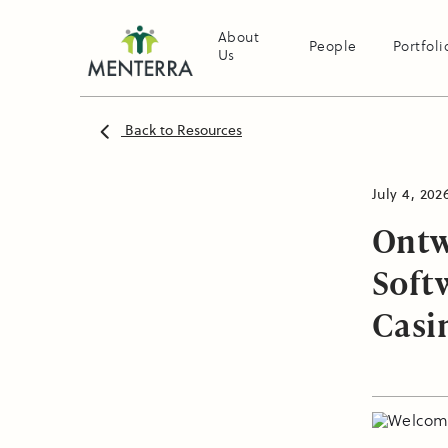
About
People
Portfoli
Us
Back to Resources
July 4, 202
Ontw
Soft
Casi