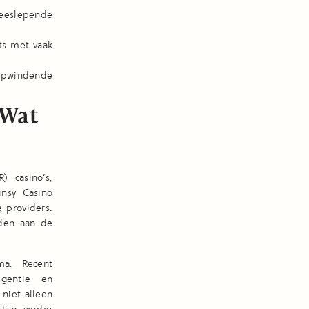
 meeslepende
ts met vaak
 opwindende
 Wat
) casino’s,
insy Casino
 providers.
eden aan de
ma. Recent
igentie en
 niet alleen