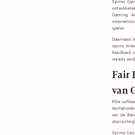
Spinsy Cas
ontwikkela
Gaming Au
internation
speler.
Daarnaast k
casino stre
Feedback v
steeds verd
Fair
van 
Elke softwa
testlabora
van de Ran
doorzichtig
Spinsy Casi