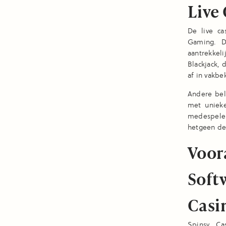
Live
De live ca
Gaming. De
aantrekkeli
Blackjack, 
af in vakbe
Andere bela
met unieke
medespele
hetgeen de
Voor
Soft
Casi
Spinsy Ca