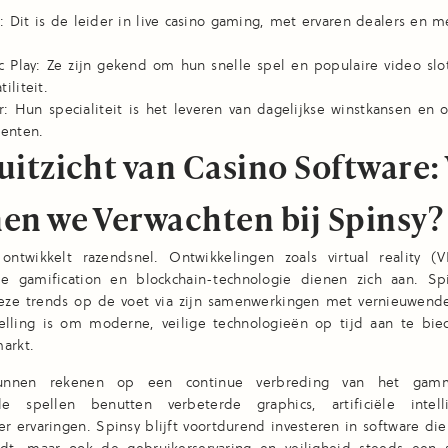
n: Dit is de leider in live casino gaming, met ervaren dealers en
c Play: Ze zijn gekend om hun snelle spel en populaire video slo
tiliteit.
r: Hun specialiteit is het leveren van dagelijkse winstkansen en
enten.
uitzicht van Casino Software:
en we Verwachten bij Spinsy?
ontwikkelt razendsnel. Ontwikkelingen zoals virtual reality (VR
 gamification en blockchain-technologie dienen zich aan. Sp
eze trends op de voet via zijn samenwerkingen met vernieuwende
elling is om moderne, veilige technologieën op tijd aan te bi
arkt.
unnen rekenen op een continue verbreding van het gam
de spellen benutten verbeterde graphics, artificiële intell
er ervaringen. Spinsy blijft voortdurend investeren in software die