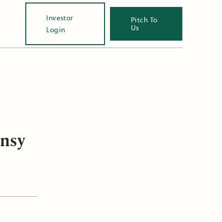
Investor
Pitch To
Us
Login
insy