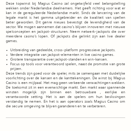
Deze topwinst bij Magius Casino zal ongetwijfeld veel belangstelling
wekken onder Nederlandse deelnemers. Het geeft richting voor wat er
kan in de gereguleerde Nederlandse markt. Sinds de lancering van de
legale markt is het gamma uitgebreider en de kwaliteit van spellen
beter geworden. Dit genre nieuws bevestigt de levendigheid van de
sector. We mogen aannemen dat casino’s blijven innoveren met nieuwe
spelconcepten en jackpot-structuren. Neem netwerk-jackpots die over
meerdere casino’s lopen. Of jackpots die gelinkt zijn aan live dealer
games.
Uitbreiding van gedeelde, cross-platform progressieve jackpots.
Verdere integratie van jackpot-elementen in live casino games.
Grotere transparantie over jackpot-standen en win-kansen.
Focus op tools voor verantwoord spelen, naast de promotie van grote
prijzen.
Deze trends zijn goed voor de speler, mits ze samengaan met duidelijke
voorlichting over de kansen en de kanttekeningen. De winst bij Magius
Casino is een mijlpaal. Het mag geen verkeerde verwachtingen wekken.
De toekomst zit in een evenwichtige markt. Een markt waar spannende
winsten mogelijk zijn binnen een betrouwbare , eerlijke en
verantwoorde setting. Het is aan de spelers om hun beslissingen
verstandig te nemen. En het is aan operators zoals Magius Casino om
die secure omgeving te blijven garanderen en te verbeteren.