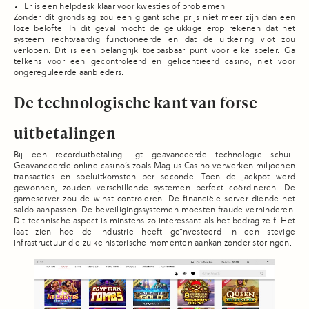
Er is een helpdesk klaar voor kwesties of problemen.
Zonder dit grondslag zou een gigantische prijs niet meer zijn dan een
loze belofte. In dit geval mocht de gelukkige erop rekenen dat het
systeem rechtvaardig functioneerde en dat de uitkering vlot zou
verlopen. Dit is een belangrijk toepasbaar punt voor elke speler. Ga
telkens voor een gecontroleerd en gelicentieerd casino, niet voor
ongereguleerde aanbieders.
De technologische kant van forse
uitbetalingen
Bij een recorduitbetaling ligt geavanceerde technologie schuil.
Geavanceerde online casino’s zoals Magius Casino verwerken miljoenen
transacties en speluitkomsten per seconde. Toen de jackpot werd
gewonnen, zouden verschillende systemen perfect coördineren. De
gameserver zou de winst controleren. De financiële server diende het
saldo aanpassen. De beveiligingssystemen moesten fraude verhinderen.
Dit technische aspect is minstens zo interessant als het bedrag zelf. Het
laat zien hoe de industrie heeft geïnvesteerd in een stevige
infrastructuur die zulke historische momenten aankan zonder storingen.