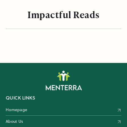
Impactful Reads
QUICK LINKS
Homepage
About Us