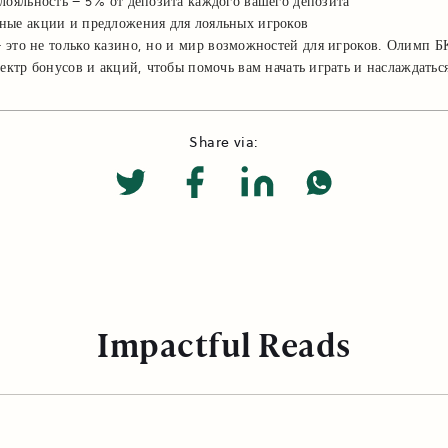
 лояльность – 5% от депозита каждого вашего депозита
ные акции и предложения для лояльных игроков
это не только казино, но и мир возможностей для игроков. Олимп Б
ктр бонусов и акций, чтобы помочь вам начать играть и наслаждатьс
Share via:
Impactful Reads