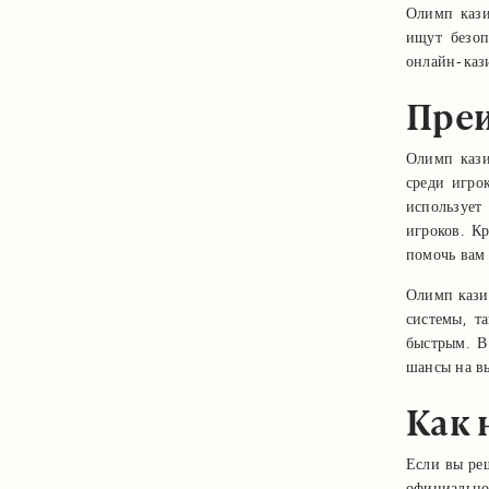
Олимп кази
ищут безоп
онлайн-каз
Преи
Олимп кази
среди игро
используе
игроков. К
помочь вам 
Олимп кази
системы, т
быстрым. В
шансы на в
Как 
Если вы реш