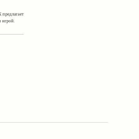
К предлагает
я игрой.