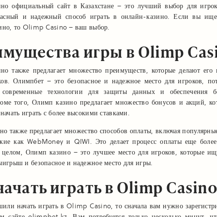
но официальный сайт в Казахстане – это лучший выбор для игрок
асный и надежный способ играть в онлайн-казино. Если вы ище
ино, то Olimp Casino – ваш выбор.
мущества игры в Olimp Cas
но также предлагает множество преимуществ, которые делают его
ков. Олимпбет – это безопасное и надежное место для игроков, по
т современные технологии для защиты данных и обеспечения бе
роме того, Олимп казино предлагает множество бонусов и акций, ко
начать играть с более высокими ставками.
но также предлагает множество способов оплаты, включая популярны
акие как WebMoney и QIWI. Это делает процесс оплаты еще боле
 целом, Олимп казино – это лучшее место для игроков, которые ищ
ыигрыш и безопасное и надежное место для игры.
начать играть в Olimp Casin
или начать играть в Olimp Casino, то сначала вам нужно зарегистр