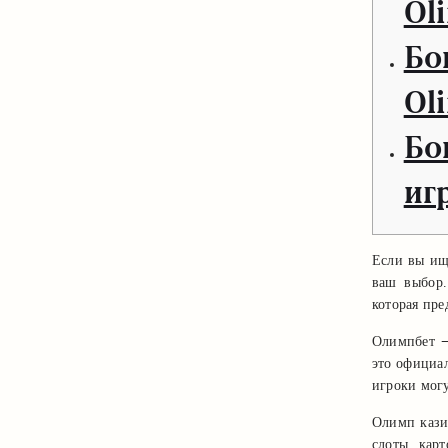
Ol
Бо
Ol
Бо
иг
Если вы ищ
ваш выбор
которая пре
Олимпбет –
это официал
игроки могу
Олимп кази
слоты, кар