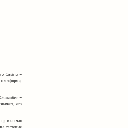
mp Casino –
 платформа,
 Олимпбет –
значает, что
гр, включая
на тестовые