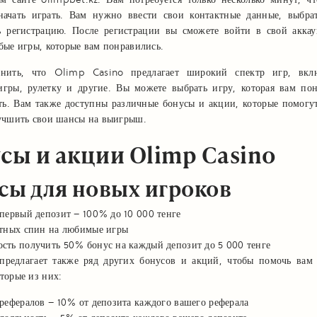
м сайте olimpbet.kz. Вам потребуется только несколько минут, чт
начать играть. Вам нужно ввести свои контактные данные, выбра
ь регистрацию. После регистрации вы сможете войти в свой аккау
бые игры, которые вам понравились.
нить, что Olimp Casino предлагает широкий спектр игр, вклю
игры, рулетку и другие. Вы можете выбрать игру, которая вам пон
ать. Вам также доступны различные бонусы и акции, которые помогут
лучшить свои шансы на выигрыш.
сы и акции Olimp Casino
сы для новых игроков
 первый депозит – 100% до 10 000 тенге
атных спин на любимые игры
сть получить 50% бонус на каждый депозит до 5 000 тенге
редлагает также ряд других бонусов и акций, чтобы помочь вам 
торые из них:
 рефералов – 10% от депозита каждого вашего реферала