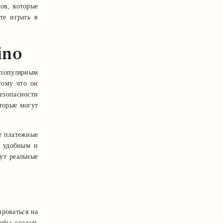
ов, которые
те играть в
ino
 популярным
тому что он
зопасности
торые могут
е платежные
е удобным и
ут реальные
o
ироваться на