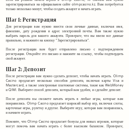
зарегистрироваться на официальном сайте olimpcasino.kz. Вам потребуется
только несколько минут, чтобы создать аккаунт и начать играть.
Шаг 1: Регистрация
Для регистрации вам нужно ввести свои личные данные, включая имя,
фамилию, дату рождения и адрес электронной почты. Вам также нужно
выбрать пароль для вашего аккаунта. Проверьте, что вы ввели все данные
правильно, и нажмите на кнопку “Зарегистрироваться”.
После регистрации вам будет отправлено письмо с подтверждением
регистрации. Откройте это письмо и нажмите на ссылку, чтобы подтвердить
свой аккаунт.
Шаг 2: Депозит
После регистрации вам нужно сделать депозит, чтобы начать играть. Olimp
Casino предлагает несколько способов депозита, включая карты Visa и
Mastercard, а также электронные платежные системы, такие как WebMoney
и QIWI. Выберите способ депозита, который вам удобен, и сделайте депозит.
После депозита вы сможете начать играть в любые игры, которые вам
понравились. Olimp Casino предлагает широкий выбор игр, включая слоты,
карточные игры, рулетку и другие. Выберите игру, которая вам понравилась,
и начните играть.
Помните, что Olimp Casino предлагает бонусы для новых игроков, которые
могут помочь вам начать играть с более высоким балансом. Проверьте,