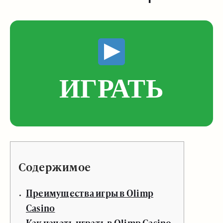
ИГРАТЬ
Содержимое
Преимущества игры в Olimp
Casino