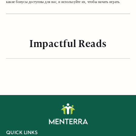
какие бонусы доступны для вас, и используйте их, чтобы начать играть.
Impactful Reads
QUICK LINKS