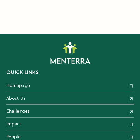
QUICK LINKS
Homepage
About Us
Challenges
Impact
People