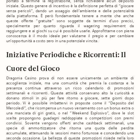
portato a termine la registrazione, senza richiedere alcun deposito
iniziale. Questo genere di incentivo è la definizione perfetta di “giocare
senza pericoli”, dando un assaggio dell’ambiente e delle potenzialità
della piattaforma. È però fondamentale tenere a mente che anche
queste offerte “gratuite” sono soggette da termini d’uso precisi,
specialmente per quanto riguarda il wagering requirement da
raggiungere e ai giochi su cui è possibile usarle. Approfittarne con piena
conoscenza è il modo ideale per valutarne il pregio e per cambiare
un’opportunità a costo zero in una potenziale vincita.
Iniziative Periodiche e Ricorrenti: Il
Cuore del Gioco
Dragonia Casino prova di non essere unicamente un ambiente di
accoglienza iniziale, ma una comunità che premia la costanza e la
presenza continua attraverso un ricco calendario di promozioni
settimanali e ricorrenti. Queste attività conservano alto la curiosità e
donano stimoli in più per fare ritorno a giocare, sette giorni dopo
periodo. Vi è possibile imbattervi in proposte come il “Deposito del
Mercoledì”, che ricompensa un nuovo versamento con un bonus extra o
una manciata di giri gratis, o nel “Weekend Esplosivo”, dove le slot
scelte propongono guadagni raddoppiate o competizioni con premi
condivisi. Sovente vengono offerti anche cashback settimanali, una
specie di ammortizzatore che ritorna una quota delle perdite
accumulate, attenuando le sessioni meno fortunose e concedendo una
seconda occasione. La bellezza di queste promozioni risiede nella loro