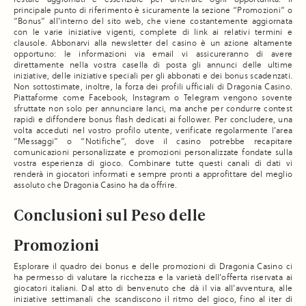
restare aggiornati è essenziale per afferrare ogni opportunità. Il
principale punto di riferimento è sicuramente la sezione “Promozioni” o
“Bonus” all’interno del sito web, che viene costantemente aggiornata
con le varie iniziative vigenti, complete di link ai relativi termini e
clausole. Abbonarvi alla newsletter del casino è un azione altamente
opportuno: le informazioni via email vi assicureranno di avere
direttamente nella vostra casella di posta gli annunci delle ultime
iniziative, delle iniziative speciali per gli abbonati e dei bonus scadenzati.
Non sottostimate, inoltre, la forza dei profili ufficiali di Dragonia Casino.
Piattaforme come Facebook, Instagram o Telegram vengono sovente
sfruttate non solo per annunciare lanci, ma anche per condurre contest
rapidi e diffondere bonus flash dedicati ai follower. Per concludere, una
volta acceduti nel vostro profilo utente, verificate regolarmente l’area
“Messaggi” o “Notifiche”, dove il casino potrebbe recapitare
comunicazioni personalizzate e promozioni personalizzate fondate sulla
vostra esperienza di gioco. Combinare tutte questi canali di dati vi
renderà in giocatori informati e sempre pronti a approfittare del meglio
assoluto che Dragonia Casino ha da offrire.
Conclusioni sul Peso delle
Promozioni
Esplorare il quadro dei bonus e delle promozioni di Dragonia Casino ci
ha permesso di valutare la ricchezza e la varietà dell’offerta riservata ai
giocatori italiani. Dal atto di benvenuto che dà il via all’avventura, alle
iniziative settimanali che scandiscono il ritmo del gioco, fino al iter di