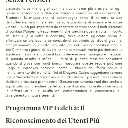
Senza Pensieri
L’aspetto forse meno glamour, ma sicuramente più cruciale, di ogni
bonus e promozione è data dai termini e condizioni ad essa associati.
Riteneteli la mappa che vi accompagna verso il corretto utilizzo
dell’offerta e, in ultima analisi, verso la possibilità di incassare le vostre
vincite. I punti più importanti da accertare sempre sono il moltiplicatore
di puntata (Wagering Requirement), che specifica quante volte l’importo
del bonus (e a volte il deposito) deve essere rigiocato prima di
effettuare un prelievo; la percentuale di contributo dei diversi giochi al
completamento di questo requisito (le slot spesso contribuiscono al
100%, mentre i giochi da tavolo hanno percentuali molto più limitate); la
scadenza massima entro cui il bonus deve essere impiegato e i requisiti
di puntata assolti; e infine, il limite di puntata massima consentita
quando si gioca con fondi bonus. Trascurare queste regole può dare
luogo a spiacevoli sorprese, come il blocco dei fondi bonus o
l’annullamento delle vincite. Noi di Dragonia Casino suggeriamo sempre
una lettura attenta e responsabile di tutti i dettagli presenti nella sezione
dedicata a ciascuna promozione. Giocare con serenità vuol dire anche e
soprattutto comprendere perfettamente il quadro normativo che regola
le offerte di cui si usufruisce, consentendovi di concentrarvi sul
divertimento in totale serenità.
Programma VIP Fedeltà: Il
Riconoscimento dei Utenti Più