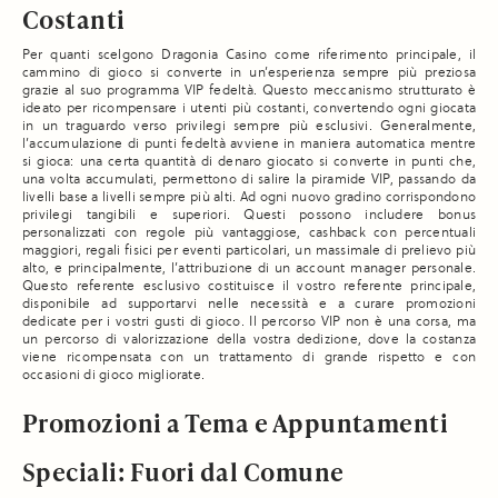
Costanti
Per quanti scelgono Dragonia Casino come riferimento principale, il
cammino di gioco si converte in un’esperienza sempre più preziosa
grazie al suo programma VIP fedeltà. Questo meccanismo strutturato è
ideato per ricompensare i utenti più costanti, convertendo ogni giocata
in un traguardo verso privilegi sempre più esclusivi. Generalmente,
l’accumulazione di punti fedeltà avviene in maniera automatica mentre
si gioca: una certa quantità di denaro giocato si converte in punti che,
una volta accumulati, permettono di salire la piramide VIP, passando da
livelli base a livelli sempre più alti. Ad ogni nuovo gradino corrispondono
privilegi tangibili e superiori. Questi possono includere bonus
personalizzati con regole più vantaggiose, cashback con percentuali
maggiori, regali fisici per eventi particolari, un massimale di prelievo più
alto, e principalmente, l’attribuzione di un account manager personale.
Questo referente esclusivo costituisce il vostro referente principale,
disponibile ad supportarvi nelle necessità e a curare promozioni
dedicate per i vostri gusti di gioco. Il percorso VIP non è una corsa, ma
un percorso di valorizzazione della vostra dedizione, dove la costanza
viene ricompensata con un trattamento di grande rispetto e con
occasioni di gioco migliorate.
Promozioni a Tema e Appuntamenti
Speciali: Fuori dal Comune