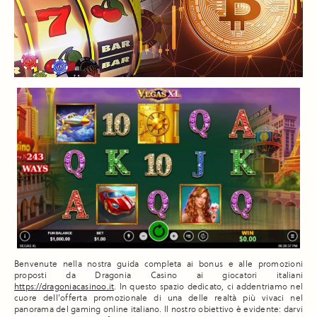
Benvenute nella nostra guida completa ai bonus e alle promozioni
proposti da Dragonia Casino ai giocatori italiani
https://dragoniacasinoo.it
. In questo spazio dedicato, ci addentriamo nel
cuore dell’offerta promozionale di una delle realtà più vivaci nel
panorama del gaming online italiano. Il nostro obiettivo è evidente: darvi