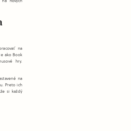
ú na nových
a
pracovať na
rie ako Book
usové hry.
astavené na
u. Preto ich
kže si každý