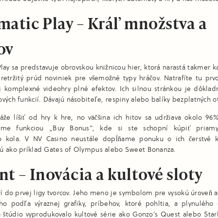
matic Play – Kráľ množstva a
ov
lay sa predstavuje obrovskou knižnicou hier, ktorá narastá takmer k
retržitý prúd noviniek pre všemožné typy hráčov. Natrafíte tu pr
j komplexné videohry plné efektov. Ich silnou stránkou je dôkladn
vých funkcií. Dávajú násobiteľe, respiny alebo balíky bezplatných o
že líšiť od hry k hre, no väčšina ich hitov sa udržiava okolo 96
náme funkciou „Buy Bonus“, kde si ste schopní kúpiť priam
 kola. V NV Casino neustále dopĺňame ponuku o ich čerstvé k
ú ako príklad Gates of Olympus alebo Sweet Bonanza.
t – Inovácia a kultové sloty
í do prvej ligy tvorcov. Jeho meno je symbolom pre vysokú úroveň a 
ho podľa výraznej grafiky, príbehov, ktoré pohltia, a plynulého 
 štúdio vyprodukovalo kultové série ako Gonzo’s Quest alebo Star