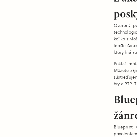
posk
Overený po
technologic
koľko z vl
lepšie šan
ktorý hrá 
Pokiaľ mát
Môžete zájs
sústreďujem
hry a RTP. 
Blue
žánr
Blueprint 
povoleniam