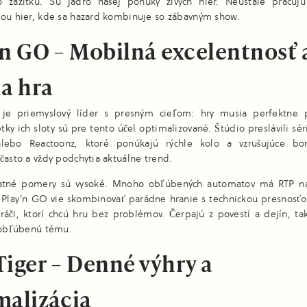
 zážitku. Sú jadro našej ponuky živých hier. Neustále pracuj
šou hier, kde sa hazard kombinuje so zábavným show.
’n GO – Mobilná excelentnosť 
la hra
je priemyslový líder s presným cieľom: hry musia perfektne 
tky ich sloty sú pre tento účel optimalizované. Štúdio preslávili sé
lebo Reactoonz, ktoré ponúkajú rýchle kolo a vzrušujúce bon
často a vždy podchytia aktuálne trend.
latné pomery sú vysoké. Mnoho obľúbených automatov má RTP n
 Play’n GO vie skombinovať parádne hranie s technickou presnosťo
áči, ktorí chcú hru bez problémov. Čerpajú z povestí a dejín, ta
u obľúbenú tému.
Tiger – Denné výhry a
malizácia