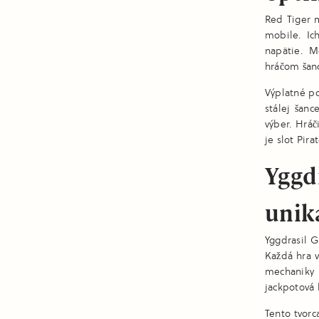
Red Tiger 
mobile. Ich
napätie. M
hráčom šan
Výplatné p
stálej šanc
výber. Hráč
je slot Pira
Yggd
uniká
Yggdrasil G
Každá hra v
mechaniky 
jackpotová 
Tento tvorc