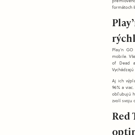
prémiového
formátoch 
Play
rých
Play’n GO 
mobile. Vše
of Dead a
Vychádzajú 
Aj ich výp
96% a viac.
obľubujú hr
zvolí svoj
Red 
opti