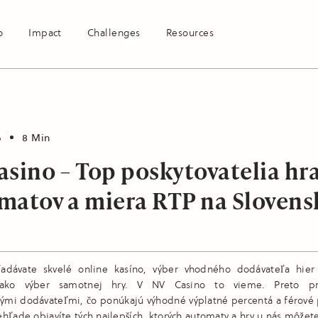
o
Impact
Challenges
Resources
6
8 Min
asino – Top poskytovatelia hr
matov a miera RTP na Slovens
ľadávate skvelé online kasíno, výber vhodného dodávateľa hier
ako výber samotnej hry. V NV Casino to vieme. Preto p
anými dodávateľmi, čo ponúkajú výhodné výplatné percentá a férové
hľade objavíte tých najlepších, ktorých automaty a hry u nás môžete