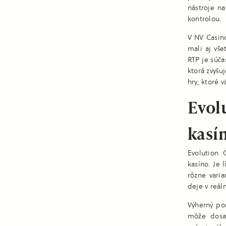
nástroje n
kontrolou.
V NV Casino
mali aj vš
RTP je súča
ktorá zvyšu
hry, ktoré 
Evol
kasí
Evolution 
kasíno. Je 
rôzne vari
deje v reál
Výherný pom
môže dosa