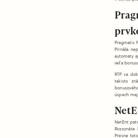
Prag
prvk
Pragmatic P
Prináša nep
automaty a
veľa bonuso
RTP sa doká
takisto z
bonusového
úspech maj
NetEn
NetEnt patr
Rozoznáte 
Presne toto