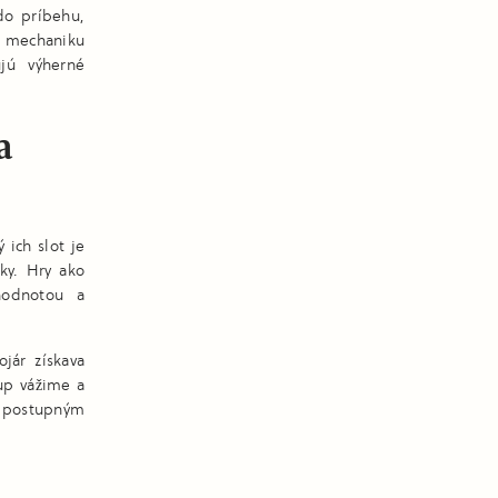
do príbehu,
bo mechaniku
jú výherné
a
 ich slot je
ky. Hry ako
hodnotou a
jár získava
tup vážime a
e postupným