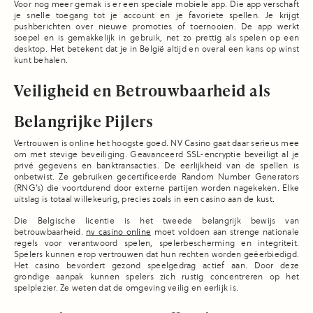
Voor nog meer gemak is er een speciale mobiele app. Die app verschaft
je snelle toegang tot je account en je favoriete spellen. Je krijgt
pushberichten over nieuwe promoties of toernooien. De app werkt
soepel en is gemakkelijk in gebruik, net zo prettig als spelen op een
desktop. Het betekent dat je in België altijd en overal een kans op winst
kunt behalen.
Veiligheid en Betrouwbaarheid als
Belangrijke Pijlers
Vertrouwen is online het hoogste goed. NV Casino gaat daar serieus mee
om met stevige beveiliging. Geavanceerd SSL-encryptie beveiligt al je
privé gegevens en banktransacties. De eerlijkheid van de spellen is
onbetwist. Ze gebruiken gecertificeerde Random Number Generators
(RNG’s) die voortdurend door externe partijen worden nagekeken. Elke
uitslag is totaal willekeurig, precies zoals in een casino aan de kust.
Die Belgische licentie is het tweede belangrijk bewijs van
betrouwbaarheid.
nv casino online
moet voldoen aan strenge nationale
regels voor verantwoord spelen, spelerbescherming en integriteit.
Spelers kunnen erop vertrouwen dat hun rechten worden geëerbiedigd.
Het casino bevordert gezond speelgedrag actief aan. Door deze
grondige aanpak kunnen spelers zich rustig concentreren op het
spelplezier. Ze weten dat de omgeving veilig en eerlijk is.