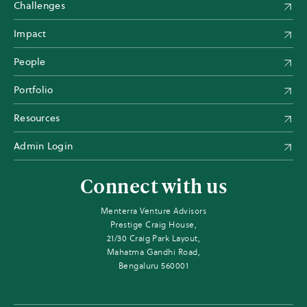
Challenges
Impact
People
Portfolio
Resources
Admin Login
Connect with us
Menterra Venture Advisors
Prestige Craig House,
21/30 Craig Park Layout,
Mahatma Gandhi Road,
Bengaluru 560001