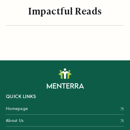
Impactful Reads
QUICK LINKS
Homepage
About Us