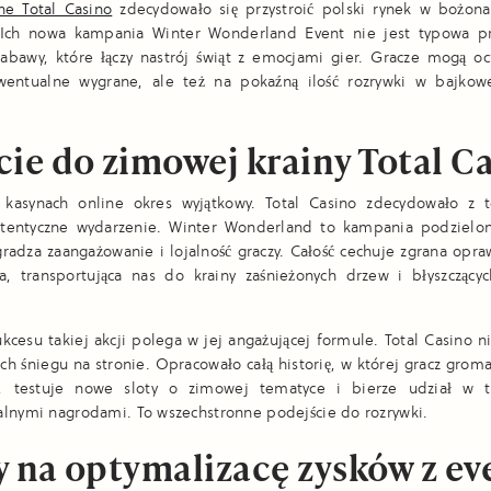
e Total Casino
zdecydowało się przystroić polski rynek w bożon
 Ich nowa kampania Winter Wonderland Event nie jest typowa p
zabawy, które łączy nastrój świąt z emocjami gier. Gracze mogą oc
wentualne wygrane, ale też na pokaźną ilość rozrywki w bajkow
cie do zimowej krainy Total C
kasynach online okres wyjątkowy. Total Casino zdecydowało z 
utentyczne wydarzenie. Winter Wonderland to kampania podzielon
radza zaangażowanie i lojalność graczy. Całość cechuje zgrana opra
a, transportująca nas do krainy zaśnieżonych drzew i błyszczący
ukcesu takiej akcji polega w jej angażującej formule. Total Casino n
ach śniegu na stronie. Opracowało całą historię, w której gracz gro
, testuje nowe sloty o zimowej tematyce i bierze udział w t
alnymi nagrodami. To wszechstronne podejście do rozrywki.
y na optymalizacę zysków z ev