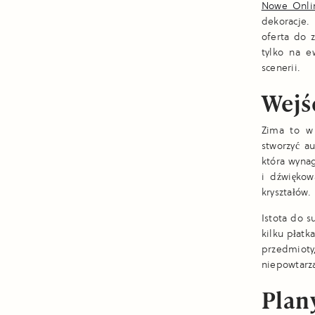
Nowe Onlin
dekoracje.
oferta do 
tylko na e
scenerii.
Wejś
Zima to w 
stworzyć a
która wynag
i dźwiękow
kryształów.
Istota do s
kilku płatk
przedmioty
niepowtarz
Plan