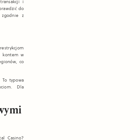
ransakcji i
prawdzić do
 zgodnie z
estrykcjom
ym kontem w
egionów, co
. To typowa
yciom. Dla
owymi
tal Casino?