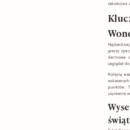
zakończysz 
Kluc
Wond
Najbardzie
graczy spe
darmowe sp
zaglądał do
Kolejną waż
wskazanych
punktów. T
uzyskanie w
Wyse
świą