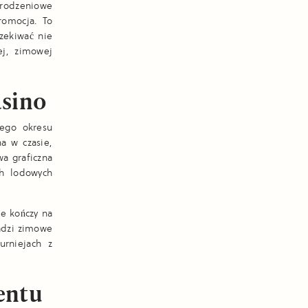
arodzeniowe
romocja. To
zekiwać nie
ej, zimowej
asino
tego okresu
a w czasie,
wa graficzna
ch lodowych
ie kończy na
madzi zimowe
urniejach z
entu