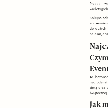
Przede ws
wielotygodn
Kolejna odm
w scenarius
do dużych p
na okazjona
Najc
Czym
Event
To bożonar
nagrodami 
zimą oraz 
świątecznej
Jak m