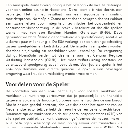
Een Kansspelautoriteit-vergunning is het belangrijkste kwaliteitsstempel
voor een online casino in Nederland. Deze licentie is niet slechts een
papiertje. Het is het resultaat van een rigoureus en continu
toezichtsproces. NomaSpin Casino moet daarin bewijzen dat het voldoet
aan zware eisen voor integriteit, technische betrouwbaarheid en
consumentenbescherming. In de praktijk betekent dit dat alle spellen
werken met van een Random Number Generator (RNG). Deze
generator wordt zelfstandig gecontroleerd en gecertificeerd, zodat elke
uitkomst puur willekeurig is. De KSA verlangt ook een strenge scheiding
tussen speelgelden en bedrijfskapitaal. De inzetten van spelers worden
daardoor altijd veilig en beschikbaar voor uitbetaling. De vergunning
dwingt NomaSpin verder tot deelname aan het Centraal Register
Uitsluiting Kansspelen (CRUK). Het moet zelfuitsluiting toestaan en
verantwoord speelgedrag actief bevorderen. Voor jou als speler is het
KSA-logo derhalve een directe garantie. Je gokt in een beveiligde
omgeving waar fraude en misleiding worden voorkomen.
Voordelen voor de Speler
De voordelen van een KSA-licentie zijn voor spelers merkbaar en
merkbaar. Je kunt erop vertrouwen dat je persoonlijke en financiële
gegevens volgens de hoogste Europese normen worden gewaarborgd.
Mocht er een geschil ontstaan, dan valt dat onder het toezicht van de
Nederlandse autoriteit. Je hebt dan een helder en bekend rechtskader.
Daarnaast zijn de winkansen en de terugbetalingspercentages (RTP) van
alle spellen publiek. Je kunt daardoor geïnformeerde keuzes maken.
Qua betalingen waarborgt de vergunning ervoor dat transacties via