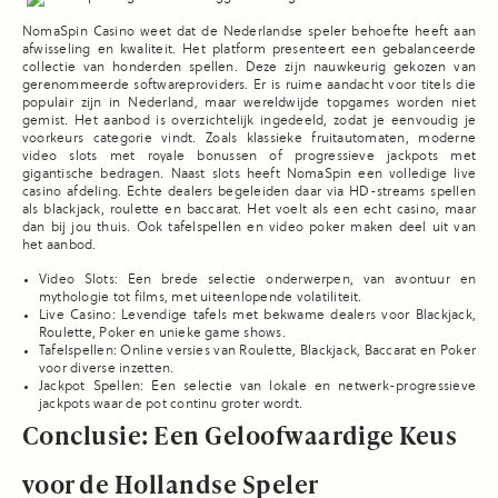
NomaSpin Casino weet dat de Nederlandse speler behoefte heeft aan
afwisseling en kwaliteit. Het platform presenteert een gebalanceerde
collectie van honderden spellen. Deze zijn nauwkeurig gekozen van
gerenommeerde softwareproviders. Er is ruime aandacht voor titels die
populair zijn in Nederland, maar wereldwijde topgames worden niet
gemist. Het aanbod is overzichtelijk ingedeeld, zodat je eenvoudig je
voorkeurs categorie vindt. Zoals klassieke fruitautomaten, moderne
video slots met royale bonussen of progressieve jackpots met
gigantische bedragen. Naast slots heeft NomaSpin een volledige live
casino afdeling. Echte dealers begeleiden daar via HD-streams spellen
als blackjack, roulette en baccarat. Het voelt als een echt casino, maar
dan bij jou thuis. Ook tafelspellen en video poker maken deel uit van
het aanbod.
Video Slots: Een brede selectie onderwerpen, van avontuur en
mythologie tot films, met uiteenlopende volatiliteit.
Live Casino: Levendige tafels met bekwame dealers voor Blackjack,
Roulette, Poker en unieke game shows.
Tafelspellen: Online versies van Roulette, Blackjack, Baccarat en Poker
voor diverse inzetten.
Jackpot Spellen: Een selectie van lokale en netwerk-progressieve
jackpots waar de pot continu groter wordt.
Conclusie: Een Geloofwaardige Keus
voor de Hollandse Speler