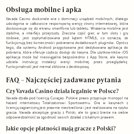
Obsługa mobilne i apka
Vavada Casino doskonale wie z dominacji urządzeń mobilnych, dlatego
udostępnia w całkowicie responsywną wersję strony internetowej, która
dostosowuje się do ekranu smartfona lub tabletu. Wrażenia mobilne jest
stabilne, a interfejs przejrzysty. Znaczna część gier, w tym sloty i gry
stołowe, jest zoptymalizowana pod kątem HTML5, co oznacza, że
funkcjonują bez konieczności pobierania dodatkowych pluginów. Oprócz
tego, dla systemu Android przygotowana jest dedykowana aplikacja do
pobrania, która oferuje szybszy dostęp do kasyna. Dla użytkowników iOS
aplikacja może być nieosiągalna bezpośrednio z App Store, ale kasyno
udziela instrukcję instalacji wersji mobilnej przez przeglądarkę.
Funkcjonalność jest niemal zbliżona z desktopową.
FAQ – Najczęściej zadawane pytania
Czy Vavada Casino działa legalnie w Polsce?
Vavada działa pod licencją Curaçao. Polskie prawo przypisuje monopol na
hazard internetowy Totalizatorowi Sportowemu. Gra w kasynach z
licencją zagraniczną jest prawnie nieokreślona i jest realizowana na ryzyko
gracza. Vavada akceptuje graczy z Polski, ale to gracz bierze na siebie
odpowiedzialność za zgodność swoich działań z lokalnym prawem.
Jakie opcje płatności mają gracze z Polski?