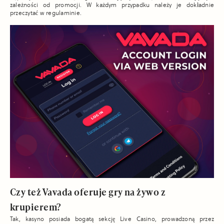
zależności od promocji. W każdym przypadku należy je dokładnie
przeczytać w regulaminie.
Czy też Vavada oferuje gry na żywo z
krupierem?
Tak, kasyno posiada bogatą sekcję Live Casino, prowadzoną przez