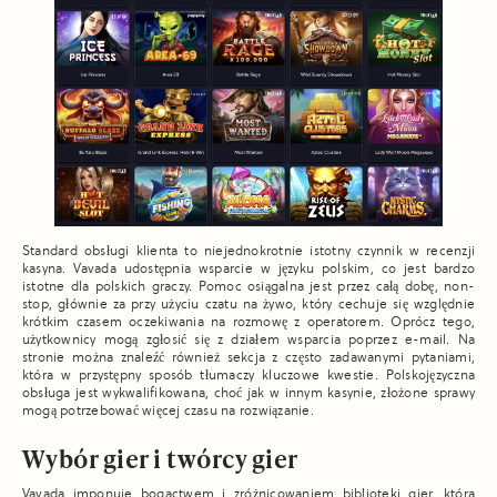
Standard obsługi klienta to niejednokrotnie istotny czynnik w recenzji
kasyna. Vavada udostępnia wsparcie w języku polskim, co jest bardzo
istotne dla polskich graczy. Pomoc osiągalna jest przez całą dobę, non-
stop, głównie za przy użyciu czatu na żywo, który cechuje się względnie
krótkim czasem oczekiwania na rozmowę z operatorem. Oprócz tego,
użytkownicy mogą zgłosić się z działem wsparcia poprzez e-mail. Na
stronie można znaleźć również sekcja z często zadawanymi pytaniami,
która w przystępny sposób tłumaczy kluczowe kwestie. Polskojęzyczna
obsługa jest wykwalifikowana, choć jak w innym kasynie, złożone sprawy
mogą potrzebować więcej czasu na rozwiązanie.
Wybór gier i twórcy gier
Vavada imponuje bogactwem i zróżnicowaniem biblioteki gier, która