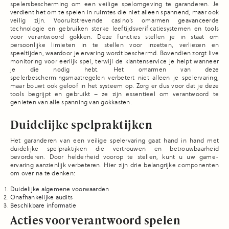
spelersbescherming om een veilige spelomgeving te garanderen. Je
verdient het om te spelen in ruimtes die niet alleen spannend, maar ook
veilig zijn. Vooruitstrevende casino’s omarmen geavanceerde
technologie en gebruiken sterke leeftijdsverificatiesystemen en tools
voor verantwoord gokken. Deze functies stellen je in staat om
persoonlijke limieten in te stellen voor inzetten, verliezen en
speeltijden, waardoor je ervaring wordt beschermd. Bovendien zorgt live
monitoring voor eerlijk spel, terwijl de klantenservice je helpt wanneer
je die nodig hebt. Het omarmen van deze
spelerbeschermingsmaatregelen verbetert niet alleen je spelervaring,
maar bouwt ook geloof in het systeem op. Zorg er dus voor dat je deze
tools begrijpt en gebruikt – ze zijn essentieel om verantwoord te
genieten van alle spanning van gokkasten.
Duidelijke spelpraktijken
Het garanderen van een veilige spelervaring gaat hand in hand met
duidelijke spelpraktijken die vertrouwen en betrouwbaarheid
bevorderen. Door helderheid voorop te stellen, kunt u uw game-
ervaring aanzienlijk verbeteren. Hier zijn drie belangrijke componenten
om over na te denken:
Duidelijke algemene voorwaarden
Onafhankelijke audits
Beschikbare informatie
Acties voor verantwoord spelen