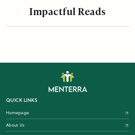
Impactful Reads
QUICK LINKS
Homepage
About Us