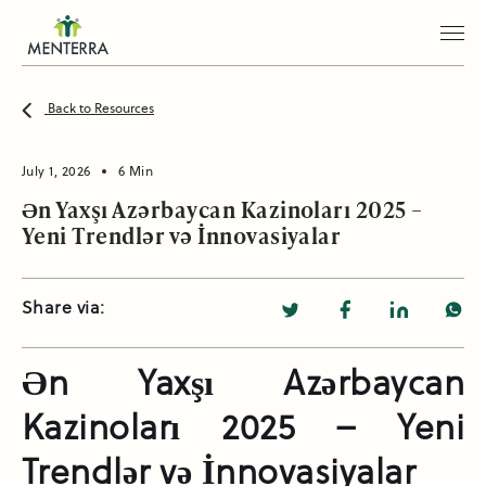
Back to Resources
July 1, 2026
6 Min
Ən Yaxşı Azərbaycan Kazinoları 2025 –
Yeni Trendlər və İnnovasiyalar
Share via:
Ən Yaxşı Azərbaycan
Kazinoları 2025 – Yeni
Trendlər və İnnovasiyalar