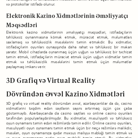
və protokollar istifadə olunur.
Elektronik Kazino Xidmətlərinin Əməliyyatçı
Məqsədləri
Elektronik kazino xidmətlərinin əməliyyatçı məqsədləri, istifadəçilərin
təhlükəsiz oynanmasına kömək etmək, müraciət etmək, məlumatları
saxlamaq və təhlükəsizlik məsələlərini təmin etməkdir. Bu xidmətlər,
istifadəçilərin oyunları oynayışında daha rahat və təhlükəsiz bir məkan
yaratır. Mobil cihazlarda oynanmaq üçün uyğun və təhlükəsiz bir təchizat
təmin etmək, istifadəçilərin müraciət etmək üçün uyğun xidmətlər təmin
etmək və təhlükəsizlik məsələlərini təmin etmək üçün məlumatlar
paylaşmaq imkanı verir.
3D Grafiq və Virtual Reality
Dövründən Əvvəl Kazino Xidmətləri
3D grafiq və virtual reality dövründən əvvəl, azərbaycanlılar da də, casino
xidmətlərini təqdim edən saytların sayını artırmaq üçün çox çaba
göstərməyib. Azerbaycanda da casino saytları və online casino oyunları
tərəfindən populyarlaşdırılmışdır. Bu xidmətlər, məsuliyyətli və təhlükəsiz
oyun oynamanı təmin edən režimlərdə təmin edilir. Online casino oyunları,
məsuliyyətli oyun oynamanı təmin etmək üçün bir neçə režimlərə malikdir,
məsələn, oyun oynamanıza qədər məxsus maliyyə məbləği təmin etmək və