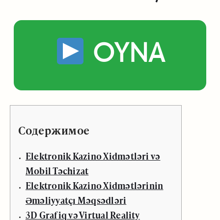
OYNA
Содержимое
Elektronik Kazino Xidmətləri və
Mobil Təchizat
Elektronik Kazino Xidmətlərinin
Əməliyyatçı Məqsədləri
3D Grafiq və Virtual Reality