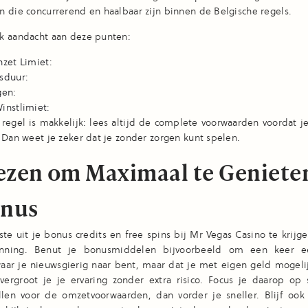
 die concurrerend en haalbaar zijn binnen de Belgische regels.
k aandacht aan deze punten:
zet Limiet:
sduur:
gen:
instlimiet:
regel is makkelijk: lees altijd de complete voorwaarden voordat j
 Dan weet je zeker dat je zonder zorgen kunt spelen.
ezen om Maximaal te Geniete
onus
e uit je bonus credits en free spins bij Mr Vegas Casino te krijg
anning. Benut je bonusmiddelen bijvoorbeeld om een keer e
aar je nieuwsgierig naar bent, maar dat je met eigen geld mogelij
 vergroot je je ervaring zonder extra risico. Focus je daarop op 
ellen voor de omzetvoorwaarden, dan vorder je sneller. Blijf ook 