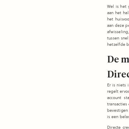
Wel is het
aan het ha
het huisvoo
aan deze pe
afwisseling
tussen snel
hetzelfde 
De m
Dire
Er is niets
regelt ervo
account st
transacties
bevestigen 
is een bela
Directe cre