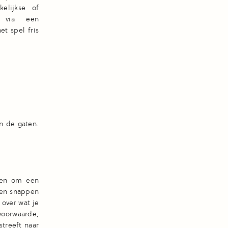
elijkse of
ns via een
t spel fris
n de gaten.
ssen om een
den snappen
 over wat je
voorwaarde,
treeft naar