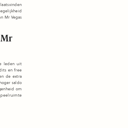
laatsvinden
degelijkheid
an Mr Vegas
 Mr
e leden uit
dits en free
en de extra
 hoger saldo
egenheid om
 speelruimte