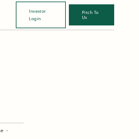
Investor
Pitch To
Us
Login