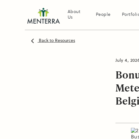
About
People
Portfoli
Us
Back to Resources
July 4, 202
Bonu
Mete
Belg