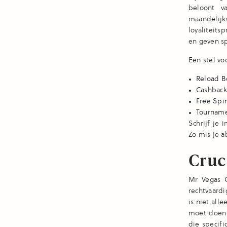
beloont v
maandelij
loyaliteit
en geven s
Een stel vo
Reload B
Cashback
Free Spi
Tourname
Schrijf je
Zo mis je a
Cruc
Mr Vegas C
rechtvaard
is niet all
moet doen 
die specif