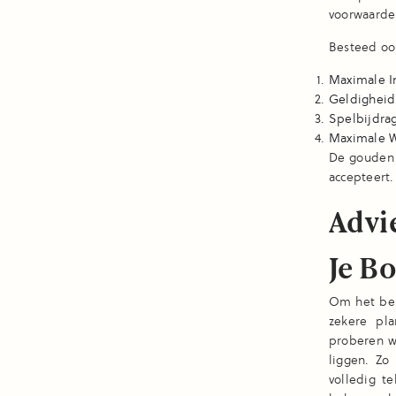
voorwaarden
Besteed oo
Maximale In
Geldigheid
Spelbijdra
Maximale W
De gouden 
accepteert.
Advi
Je B
Om het best
zekere pl
proberen w
liggen. Zo
volledig t