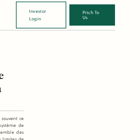
Investor
Pitch To
Us
Login
e
a
t souvent ce
 système de
nsemble des
s limites de