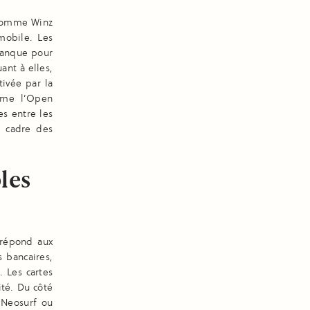
 comme Winz
 mobile. Les
 banque pour
ant à elles,
ivée par la
omme l’Open
es entre les
e cadre des
.
les
 répond aux
s bancaires,
. Les cartes
ité. Du côté
 Neosurf ou