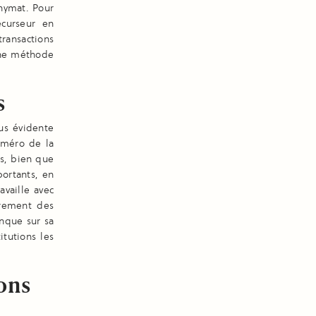
nymat. Pour
écurseur en
ansactions
 une méthode
s
us évidente
numéro de la
ts, bien que
portants, en
availle avec
frement des
anque sur sa
itutions les
ions