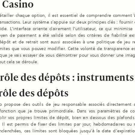
 Casino
étailler chaque option, il est essentiel de comprendre comment 
transactions. Leur système s’appuie sur deux principes clés : fournir
ide. L’interface oriente clairement l’utilisateur, ce qui minimise 
en de paiement a été validé selon des critères de fiabilité exi
dépôt et de retrait sont aussi associées à une politique de jeu r
imites que vous pouvez modifier. Cette volonté de transparence es
e que je vais essayer de vous démontrer pour vous donner une imag
ut cela se déroule.
rôle des dépôts : instruments
rôle des dépôts
o propose des outils de jeu responsable associés directement 
fonction que je trouve primordiale. Dans vos paramètres de c
blir vos propres limites de dépôt, bien en dessous des plafon
. Il est permis de fixer des limites par jour, hebdomadaires ou 
nclenchées, ces limites sont bloquées jusqu’à la date d’expirati