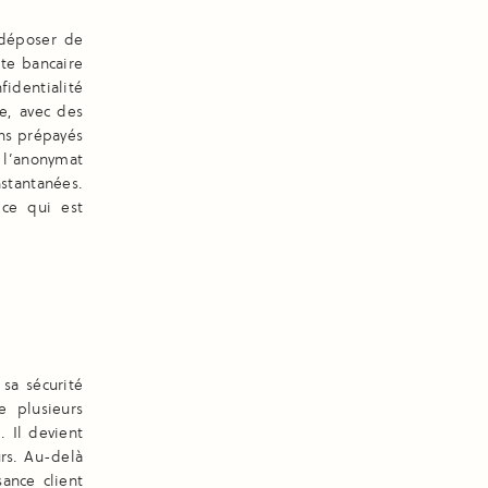
 déposer de
te bancaire
identialité
e, avec des
ons prépayés
r l’anonymat
stantanées.
ce qui est
s
 sa sécurité
e plusieurs
. Il devient
urs. Au-delà
ance client