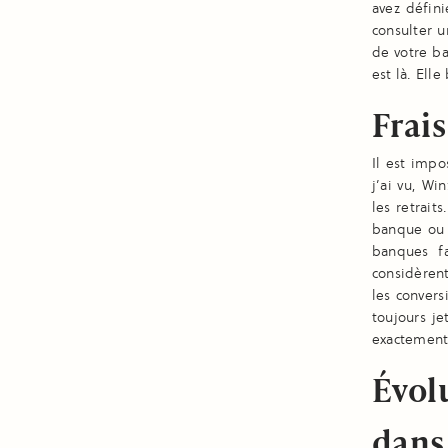
avez défini
consulter u
de votre ba
est là. Ell
Frais
Il est imp
j’ai vu, Wi
les retrait
banque ou v
banques fa
considèren
les conver
toujours je
exactement 
Évol
dans