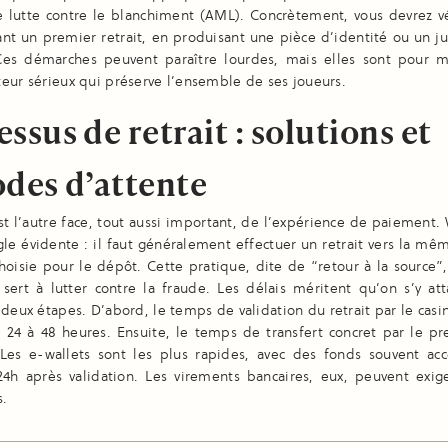
 lutte contre le blanchiment (AML). Concrètement, vous devrez vé
ant un premier retrait, en produisant une pièce d’identité ou un jus
Ces démarches peuvent paraître lourdes, mais elles sont pour m
eur sérieux qui préserve l’ensemble de ses joueurs.
ssus de retrait : solutions et
odes d’attente
est l’autre face, tout aussi important, de l’expérience de paiement.
gle évidente : il faut généralement effectuer un retrait vers la 
hoisie pour le dépôt. Cette pratique, dite de “retour à la source”,
 sert à lutter contre la fraude. Les délais méritent qu’on s’y att
 deux étapes. D’abord, le temps de validation du retrait par le casi
24 à 48 heures. Ensuite, le temps de transfert concret par le pr
Les e-wallets sont les plus rapides, avec des fonds souvent acc
4h après validation. Les virements bancaires, eux, peuvent exige
s.