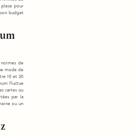
n place pour
r son budget
imum
s normes de
que mode de
tre 10 et 20
imum fluctue
es cartes ou
tées par la
emaine ou un
ez