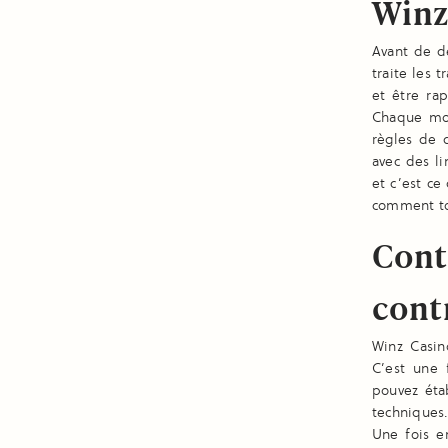
Winz
Avant de d
traite les 
et être rap
Chaque moy
règles de 
avec des l
et c’est c
comment to
Cont
cont
Winz Casin
C’est une 
pouvez éta
techniques
Une fois e