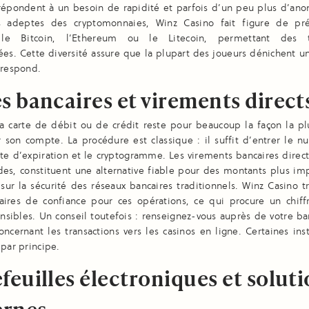
 répondent à un besoin de rapidité et parfois d’un peu plus d’ano
s adeptes des cryptomonnaies, Winz Casino fait figure de pr
 le Bitcoin, l’Ethereum ou le Litecoin, permettant des tr
ées. Cette diversité assure que la plupart des joueurs dénichent
rrespond.
s bancaires et virements direct
a carte de débit ou de crédit reste pour beaucoup la façon la pl
 son compte. La procédure est classique : il suffit d’entrer le 
ate d’expiration et le cryptogramme. Les virements bancaires direc
es, constituent une alternative fiable pour des montants plus im
sur la sécurité des réseaux bancaires traditionnels. Winz Casino tr
aires de confiance pour ces opérations, ce qui procure un chif
sibles. Un conseil toutefois : renseignez-vous auprès de votre b
oncernant les transactions vers les casinos en ligne. Certaines inst
 par principe.
feuilles électroniques et solut