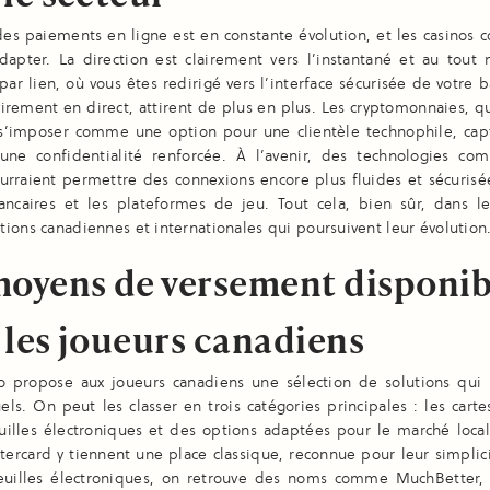
des paiements en ligne est en constante évolution, et les casinos
dapter. La direction est clairement vers l’instantané et au tout
ar lien, où vous êtes redirigé vers l’interface sécurisée de votre
virement en direct, attirent de plus en plus. Les cryptomonnaies, qu
 s’imposer comme une option pour une clientèle technophile, capt
 une confidentialité renforcée. À l’avenir, des technologies c
rraient permettre des connexions encore plus fluides et sécurisé
ncaires et les plateformes de jeu. Tout cela, bien sûr, dans l
ions canadiennes et internationales qui poursuivent leur évolution
moyens de versement disponib
 les joueurs canadiens
o propose aux joueurs canadiens une sélection de solutions qui
els. On peut les classer en trois catégories principales : les carte
uilles électroniques et des options adaptées pour le marché local
tercard y tiennent une place classique, reconnue pour leur simplic
euilles électroniques, on retrouve des noms comme MuchBetter,