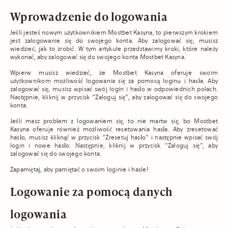
Wprowadzenie do logowania
Jeśli jesteś nowym użytkownikiem Mostbet Kasyna, to pierwszym krokiem
jest zalogowanie się do swojego konta. Aby zalogować się, musisz
wiedzieć, jak to zrobić. W tym artykule przedstawimy kroki, które należy
wykonać, aby zalogować się do swojego konta Mostbet Kasyna.
Wpierw musisz wiedzieć, że Mostbet Kasyna oferuje swoim
użytkownikom możliwość logowania się za pomocą loginu i hasła. Aby
zalogować się, musisz wpisać swój login i hasło w odpowiednich polach.
Następnie, kliknij w przycisk “Zaloguj się”, aby zalogować się do swojego
konta.
Jeśli masz problem z logowaniem się, to nie martw się, bo Mostbet
Kasyna oferuje również możliwość resetowania hasła. Aby zresetować
hasło, musisz kliknąć w przycisk “Zresetuj hasło” i następnie wpisać swój
login i nowe hasło. Następnie, kliknij w przycisk “Zaloguj się”, aby
zalogować się do swojego konta.
Zapamiętaj, aby pamiętać o swoim loginie i hasle!
Logowanie za pomocą danych
logowania