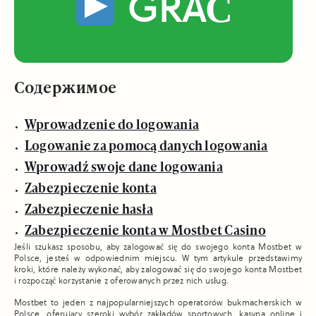
GRAĆ
Содержимое
Wprowadzenie do logowania
Logowanie za pomocą danych logowania
Wprowadź swoje dane logowania
Zabezpieczenie konta
Zabezpieczenie hasła
Zabezpieczenie konta w Mostbet Casino
Jeśli szukasz sposobu, aby zalogować się do swojego konta Mostbet w
Polsce, jesteś w odpowiednim miejscu. W tym artykule przedstawimy
kroki, które należy wykonać, aby zalogować się do swojego konta Mostbet
i rozpocząć korzystanie z oferowanych przez nich usług.
Mostbet to jeden z najpopularniejszych operatorów bukmacherskich w
Polsce, oferujący szeroki wybór zakładów sportowych, kasyna online i