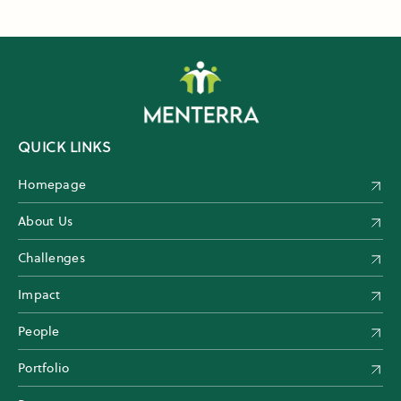
QUICK LINKS
Homepage
About Us
Challenges
Impact
People
Portfolio