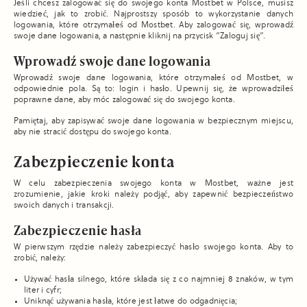
Jeśli chcesz zalogować się do swojego konta Mostbet w Polsce, musisz
wiedzieć, jak to zrobić. Najprostszy sposób to wykorzystanie danych
logowania, które otrzymałeś od Mostbet. Aby zalogować się, wprowadź
swoje dane logowania, a następnie kliknij na przycisk “Zaloguj się”.
Wprowadź swoje dane logowania
Wprowadź swoje dane logowania, które otrzymałeś od Mostbet, w
odpowiednie pola. Są to: login i hasło. Upewnij się, że wprowadziłeś
poprawne dane, aby móc zalogować się do swojego konta.
Pamiętaj, aby zapisywać swoje dane logowania w bezpiecznym miejscu,
aby nie stracić dostępu do swojego konta.
Zabezpieczenie konta
W celu zabezpieczenia swojego konta w Mostbet, ważne jest
zrozumienie, jakie kroki należy podjąć, aby zapewnić bezpieczeństwo
swoich danych i transakcji.
Zabezpieczenie hasła
W pierwszym rzędzie należy zabezpieczyć hasło swojego konta. Aby to
zrobić, należy:
Używać hasła silnego, które składa się z co najmniej 8 znaków, w tym
liter i cyfr;
Uniknąć używania hasła, które jest łatwe do odgadnięcia;