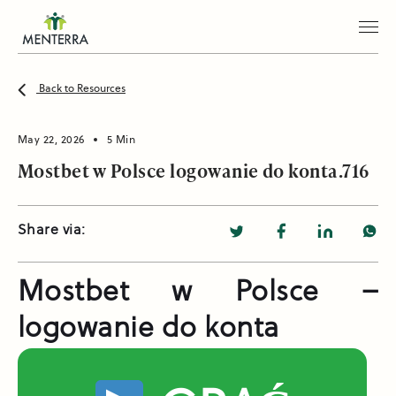
Back to Resources
May 22, 2026
5 Min
Mostbet w Polsce logowanie do konta.716
Share via:
Mostbet w Polsce –
logowanie do konta