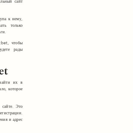
альный сайт
тупа к нему,
ать только
ги.
tbet, чтобы
удете рады
et
найти их в
ло, которое
 сайте. Это
егистрации.
ния и адрес