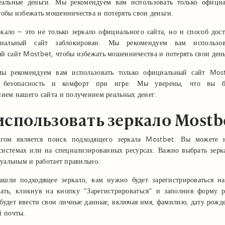
еальные деньги. Мы рекомендуем вам использовать только офици
обы избежать мошенничества и потерять свои деньги.
кало – это не только зеркало официального сайта, но и способ дос
иальный сайт заблокирован. Мы рекомендуем вам использов
й сайт Mostbet, чтобы избежать мошенничества и потерять свои день
ы рекомендуем вам использовать только официальный сайт Mos
ь безопасность и комфорт при игре. Мы уверены, что вы б
нием нашего сайта и получением реальных денег.
использовать зеркало Mostb
гом является поиск подходящего зеркала Mostbet. Вы можете 
системах или на специализированных ресурсах. Важно выбрать зерка
туальным и работает правильно.
ашли подходящее зеркало, вам нужно будет зарегистрироваться на
ать, кликнув на кнопку “Зарегистрироваться” и заполнив форму р
будет ввести свои личные данные, включая имя, фамилию, дату рожде
й почты.