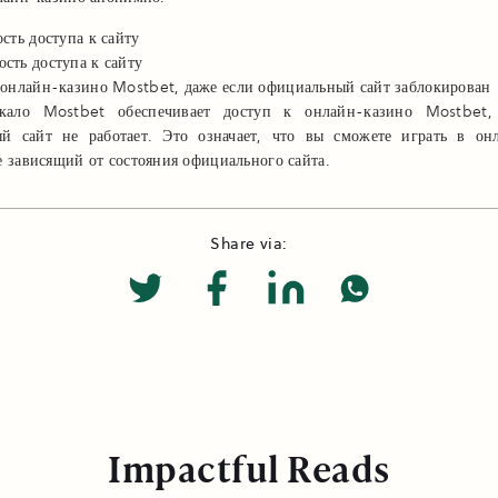
сть доступа к сайту
сть доступа к сайту
 онлайн-казино Mostbet, даже если официальный сайт заблокирован
ркало Mostbet обеспечивает доступ к онлайн-казино Mostbet,
й сайт не работает. Это означает, что вы сможете играть в он
 зависящий от состояния официального сайта.
Share via:
Impactful Reads