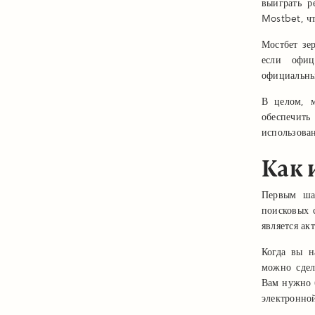
выиграть р
Mostbet, чт
Мостбет зер
если офиц
официальны
В целом, м
обеспечит
использова
Как 
Первым ша
поисковых 
является ак
Когда вы н
можно сдел
Вам нужно 
электронно