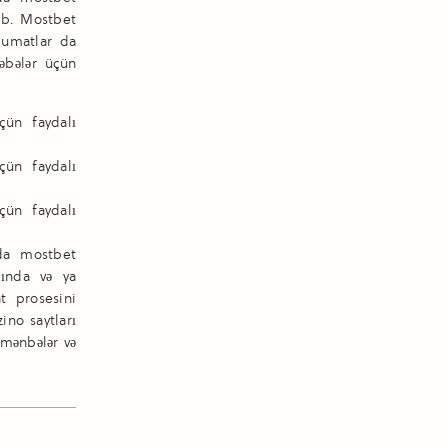
lib. Mostbet
lumatlar da
əbələr üçün
çün faydalı
çün faydalı
çün faydalı
ada mostbet
sında və ya
t prosesini
ino saytları
 mənbələr və