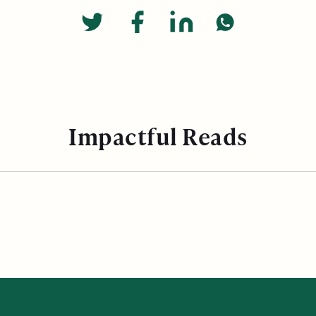
Impactful Reads