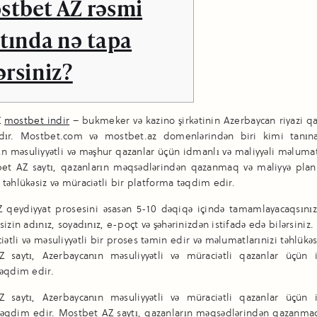
stbet AZ rəsmi
tında nə tapa
ərsiniz?
Z
mostbet indir
– bukmeker və kazino şirkətinin Azerbaycan riyazi q
ıdır. Mostbet.com və mostbet.az domenlərindən biri kimi tanın
n məsuliyyətli və məşhur qazanlar üçün idmanlı və maliyyəli məluma
bet AZ saytı, qazanların məqsədlərindən qazanmaq və maliyyə planl
təhlükəsiz və müraciətli bir platforma təqdim edir.
 qeydiyyat prosesini əsasən 5-10 dəqiqə içində tamamlayacaqsınız
sizin adınız, soyadınız, e-poçt və şəhərinizdən istifadə edə bilərsiniz
iətli və məsuliyyətli bir proses təmin edir və məlumatlarınizi təhlükəs
 saytı, Azerbaycanın məsuliyyətli və müraciətli qazanlar üçün 
əqdim edir.
 saytı, Azerbaycanın məsuliyyətli və müraciətli qazanlar üçün 
təqdim edir. Mostbet AZ saytı, qazanların məqsədlərindən qazanmaq