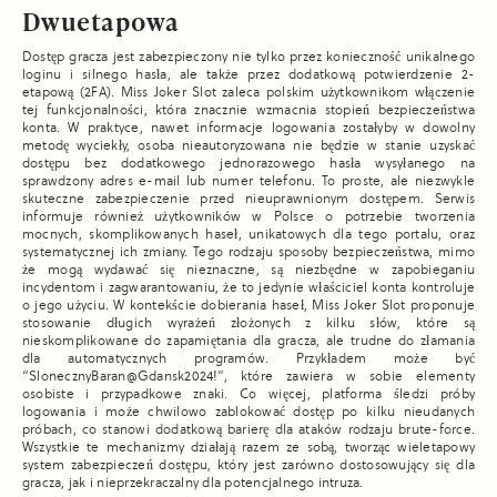
Dwuetapowa
Dostęp gracza jest zabezpieczony nie tylko przez konieczność unikalnego
loginu i silnego hasła, ale także przez dodatkową potwierdzenie 2-
etapową (2FA). Miss Joker Slot zaleca polskim użytkownikom włączenie
tej funkcjonalności, która znacznie wzmacnia stopień bezpieczeństwa
konta. W praktyce, nawet informacje logowania zostałyby w dowolny
metodę wyciekły, osoba nieautoryzowana nie będzie w stanie uzyskać
dostępu bez dodatkowego jednorazowego hasła wysyłanego na
sprawdzony adres e-mail lub numer telefonu. To proste, ale niezwykle
skuteczne zabezpieczenie przed nieuprawnionym dostępem. Serwis
informuje również użytkowników w Polsce o potrzebie tworzenia
mocnych, skomplikowanych haseł, unikatowych dla tego portalu, oraz
systematycznej ich zmiany. Tego rodzaju sposoby bezpieczeństwa, mimo
że mogą wydawać się nieznaczne, są niezbędne w zapobieganiu
incydentom i zagwarantowaniu, że to jedynie właściciel konta kontroluje
o jego użyciu. W kontekście dobierania haseł, Miss Joker Slot proponuje
stosowanie długich wyrażeń złożonych z kilku słów, które są
nieskomplikowane do zapamiętania dla gracza, ale trudne do złamania
dla automatycznych programów. Przykładem może być
“SlonecznyBaran@Gdansk2024!”, które zawiera w sobie elementy
osobiste i przypadkowe znaki. Co więcej, platforma śledzi próby
logowania i może chwilowo zablokować dostęp po kilku nieudanych
próbach, co stanowi dodatkową barierę dla ataków rodzaju brute-force.
Wszystkie te mechanizmy działają razem ze sobą, tworząc wieletapowy
system zabezpieczeń dostępu, który jest zarówno dostosowujący się dla
gracza, jak i nieprzekraczalny dla potencjalnego intruza.