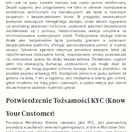
tym czat na żywo, kontakt mailowy oraz często pomoc telefoniczną.
Zespół supportu jest przygotowany nie tylko w zakresie rozwiązywania
problemów technicznych czy transakcyjnych, ale także w kwestiach
związanych z bezpieczeństwem konta. W przypadku ewentualnych
podejrzeń dotyczących nielegalnego dostępu, utraty danych logowania
czy anomalnej aktywności na koncie, użytkownik powinien bezzwłocznie
skontaktować się z pomocą. Natychmiastowa reakcja umożliwia na
zminimalizowanie potencjalnych szkód. Profesjonalna obsługa klienta
działa jako bezpośrednie łącze pomiędzy graczem a systemami
bezpieczeństwa platformy, oferując spersonalizowaną pomoc w trudnej
sytuacji. Szkolenie agentów obejmuje procedury awaryjne, takie jak
natychmiastowe blokowanie konta, rozpoczynanie zmiany poświadczeń
czy skierowanie sprawy do działu bezpieczeństwa. Dodatkowo, support
pełni rolę edukacyjną, tłumacząc użytkownikom, jak mogło dojść do
incydentu i jak mogą poprawić ochronę swojego konta w przyszłości, na
przykład poprzez aktywację 2FA. Dostępność pomocy w języku polskim 24
godziny na dobę, 7 dni w tygodniu, jest niezbędna w branży gier online,
gdzie incydenty nie mają granic czasowych, a szybka reakcja jest istotna
dla zachowania zaufania i lojalności gracza.
Potwierdzenie Tożsamości KYC (Know
Your Customer)
Procedura Weryfikacji Klienta, nazywany jako KYC, jest powszechną
procedurą w zaufanych serwisach gamingowych, w tym w Miss Joker Slot.