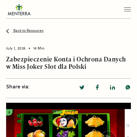
Back to Resources
July 1, 2026
14 Min
Zabezpieczenie Konta i Ochrona Danych
w Miss Joker Slot dla Polski
Share via: