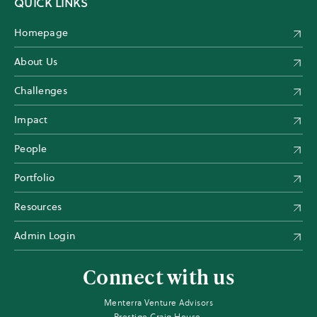
QUICK LINKS
Homepage
About Us
Challenges
Impact
People
Portfolio
Resources
Admin Login
Connect with us
Menterra Venture Advisors