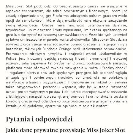
Miss Joker Slot podchodzi do bezpieczeństwo graczy nie wyłącznie w
aspekcie technicznym, ale także psychicznym i finansowym, promując
zasady odpowiedzialnej gry. Platforma udostępnia polskim graczom wiele
opcji do samokontroli, które dają możliwość na efektywne zarządzanie
swoją aktywnością. Gracze mają możliwość ustanowienia dzienne,
tygodniowe lub miesięczne limity wpieniania, limit czasu spędzanego na
grze lub skorzystać na czasową samowykluczenie. Wszelkie tych ustawień
są łatwo umieszczone w panelu konta użytkownika. Miss Joker Slot działa
również z organizacjami świadczącymi pomoc graczom zmagającym się z
hazardem, takimi jak Fundacja Orange bądź uzależnienia behawioralne.
Promowanie zdrowych nawyków i czujności wśród użytkowników w
Polsce jest kluczową częścią składową filozofii chronionej i etycznej
rozrywki, jaką zapewnia ta platforma. Oprócz podstawowych narzędzi,
platforma może oferować również rozwiązania w rodzaju “reality check”
– regularne alerty o chwilach spędzonym przy grze, lub zdolność wglądu
w zapis gry i poniesionych środków, co umożliwia na obiektywną
weryfikację własnych przyzwyczajeń. Promowanie samokontroli zawiera
także przygotowanie personelu wsparcia, aby był w stanie rozpoznać
oznaki problematycznych postaw i delikatnie zaproponować skorzystanie
z istniejących narzędzi lub zewnętrznej pomocy. Taka holistyczna troska o
kondycję gracza wychodzi daleko poza podstawowe wymagania prawne i
kształtuje długofalowe, oparte na lojalności relacje z klientami.
Pytania i odpowiedzi
Jakie dane prywatne pozyskuje Miss Joker Slot