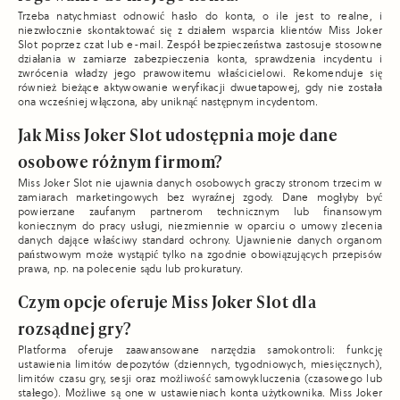
Trzeba natychmiast odnowić hasło do konta, o ile jest to realne, i
niezwłocznie skontaktować się z działem wsparcia klientów Miss Joker
Slot poprzez czat lub e-mail. Zespół bezpieczeństwa zastosuje stosowne
działania w zamiarze zabezpieczenia konta, sprawdzenia incydentu i
zwrócenia władzy jego prawowitemu właścicielowi. Rekomenduje się
również bieżące aktywowanie weryfikacji dwuetapowej, gdy nie została
ona wcześniej włączona, aby uniknąć następnym incydentom.
Jak Miss Joker Slot udostępnia moje dane
osobowe różnym firmom?
Miss Joker Slot nie ujawnia danych osobowych graczy stronom trzecim w
zamiarach marketingowych bez wyraźnej zgody. Dane mogłyby być
powierzane zaufanym partnerom technicznym lub finansowym
koniecznym do pracy usługi, niezmiennie w oparciu o umowy zlecenia
danych dające właściwy standard ochrony. Ujawnienie danych organom
państwowym może wystąpić tylko na zgodnie obowiązujących przepisów
prawa, np. na polecenie sądu lub prokuratury.
Czym opcje oferuje Miss Joker Slot dla
rozsądnej gry?
Platforma oferuje zaawansowane narzędzia samokontroli: funkcję
ustawienia limitów depozytów (dziennych, tygodniowych, miesięcznych),
limitów czasu gry, sesji oraz możliwość samowykluczenia (czasowego lub
stałego). Możliwe są one w ustawieniach konta użytkownika. Miss Joker