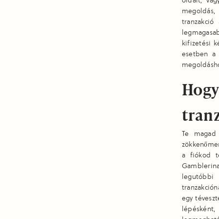
oldalt, va
megoldás, 
tranzakció
legmagasab
kifizetési 
esetben a 
megoldásh
Hogy
tran
Te magad 
zökkenőmen
a fiókod t
Gamblerina
legutóbbi 
tranzakció
egy téveszt
lépésként