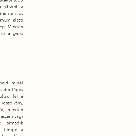
hatékonyabb
 hibáról, a
 minimum és
imum alatti
eség. Minden
 út a gyors
said minél
esebb lépés
öltsd fel a
igazolvány,
vül, minden
laszám vagy
ot. Harmadik
 a tempó a