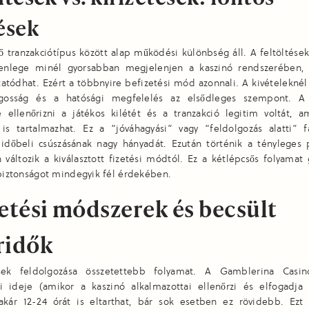
ések
 tranzakciótípus között alap működési különbség áll. A feltöltések
nlege minél gyorsabban megjelenjen a kaszinó rendszerében, 
tatódhat. Ezért a többnyire befizetési mód azonnali. A kivételekné
ágosság és a hatósági megfelelés az elsődleges szempont. A 
e ellenőrizni a játékos kilétét és a tranzakció legitim voltát, a
 is tartalmazhat. Ez a “jóváhagyási” vagy “feldolgozás alatti” f
k időbeli csúszásának nagy hányadát. Ezután történik a tényleges 
 változik a kiválasztott fizetési módtól. Ez a kétlépcsős folyamat 
 biztonságot mindegyik fél érdekében.
zetési módszerek és becsült
ridők
sek feldolgozása összetettebb folyamat. A Gamblerina Casin
si ideje (amikor a kaszinó alkalmazottai ellenőrzi és elfogadja a
akár 12-24 órát is eltarthat, bár sok esetben ez rövidebb. Ezt