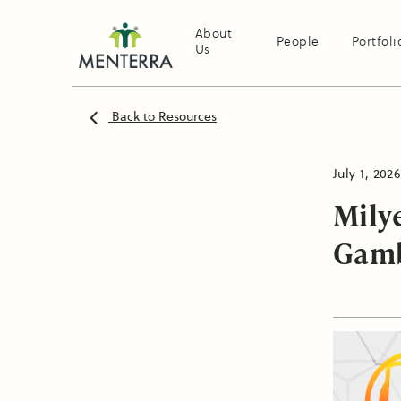
About
People
Portfoli
Us
Back to Resources
July 1, 2026
Mily
Gamb