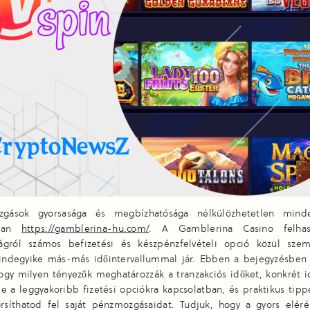
gások gyorsasága és megbízhatósága nélkülözhetetlen minden
sban
https://gamblerina-hu.com/
. A Gamblerina Casino felhasz
ágról számos befizetési és készpénzfelvételi opció közül szem
ndegyike más-más időintervallummal jár. Ebben a bejegyzésben 
hogy milyen tényezők meghatározzák a tranzakciós időket, konkrét 
 a leggyakoribb fizetési opciókra kapcsolatban, és praktikus tip
rsíthatod fel saját pénzmozgásaidat. Tudjuk, hogy a gyors eléré