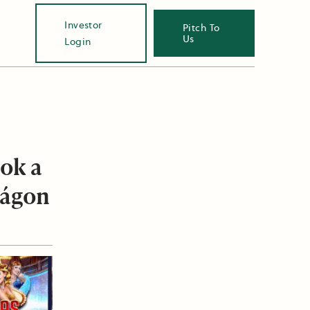
Investor
Pitch To
Us
Login
sok a
zágon