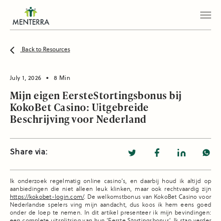
Back to Resources
July 1, 2026
8 Min
Mijn eigen EersteStortingsbonus bij
KokoBet Casino: Uitgebreide
Beschrijving voor Nederland
Share via:
Ik onderzoek regelmatig online casino’s, en daarbij houd ik altijd op
aanbiedingen die niet alleen leuk klinken, maar ook rechtvaardig zijn
https://kokobet-login.com/
. De welkomstbonus van KokoBet Casino voor
Nederlandse spelers ving mijn aandacht, dus koos ik hem eens goed
onder de loep te nemen. In dit artikel presenteer ik mijn bevindingen: