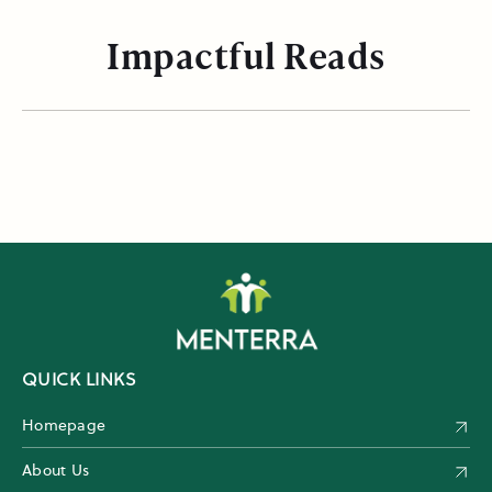
Impactful Reads
QUICK LINKS
Homepage
About Us