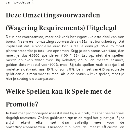
van KokoBet zelf.
Deze Omzettingsvoorwaarden
(Wagering Requirements) Uitgelegd
Dit is het voornaamste, maar ook vaak het ingewikkeldste deel van een
bonus. Neem een omzettingsvoorwaarde van 35x het bonusbedrag. Dat
impliceert dat je voor elke euro bonus die je verkrijgt, 35 euro moet
plaatsen voordat je iets kunt opnemen. Krijg je een bonus van €100, dan
moet je dus €3500 spenderen (100 * 35). Let op: niet alle spellen
meetellen even zwaar mee. Bij KokoBet, en bij de meeste casino’s,
gelden slots meestal voor 100% mee. Bij tafelspellen zoals blackjack of
roulette is dat vaak maar 10%, of soms 0%. Een inzet van €10 op roulette
geldt dan dus maar voor €1 mee. Als je de bonus wilt vrijspelen, moet je
hier je strategie op aanpassen.
Welke Spellen kan ik Spele met de
Promotie?
Je kunt met promotiegeld meestal wel bij alle titels, maar er bestaan wel
degelijk restricties. Online gokkasten zijn in de regel het gunstigst. Bijna
altijd rekent elke inzet daar volledig mee voor de
omzettingsvoorwaarden. Hierdoor zijn slots de meest efficiënte en