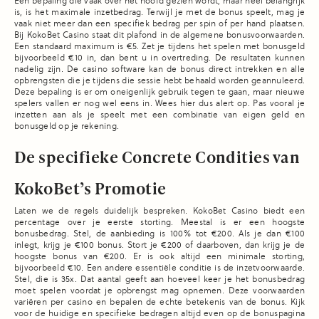
Een bepaling die vaak over het hoofd gezien wordt, maar heel belangrijk
is, is het maximale inzetbedrag. Terwijl je met de bonus speelt, mag je
vaak niet meer dan een specifiek bedrag per spin of per hand plaatsen.
Bij KokoBet Casino staat dit plafond in de algemene bonusvoorwaarden.
Een standaard maximum is €5. Zet je tijdens het spelen met bonusgeld
bijvoorbeeld €10 in, dan bent u in overtreding. De resultaten kunnen
nadelig zijn. De casino software kan de bonus direct intrekken en alle
opbrengsten die je tijdens die sessie hebt behaald worden geannuleerd.
Deze bepaling is er om oneigenlijk gebruik tegen te gaan, maar nieuwe
spelers vallen er nog wel eens in. Wees hier dus alert op. Pas vooral je
inzetten aan als je speelt met een combinatie van eigen geld en
bonusgeld op je rekening.
De specifieke Concrete Condities van
KokoBet’s Promotie
Laten we de regels duidelijk bespreken. KokoBet Casino biedt een
percentage over je eerste storting. Meestal is er een hoogste
bonusbedrag. Stel, de aanbieding is 100% tot €200. Als je dan €100
inlegt, krijg je €100 bonus. Stort je €200 of daarboven, dan krijg je de
hoogste bonus van €200. Er is ook altijd een minimale storting,
bijvoorbeeld €10. Een andere essentiële conditie is de inzetvoorwaarde.
Stel, die is 35x. Dat aantal geeft aan hoeveel keer je het bonusbedrag
moet spelen voordat je opbrengst mag opnemen. Deze voorwaarden
variëren per casino en bepalen de echte betekenis van de bonus. Kijk
voor de huidige en specifieke bedragen altijd even op de bonuspagina