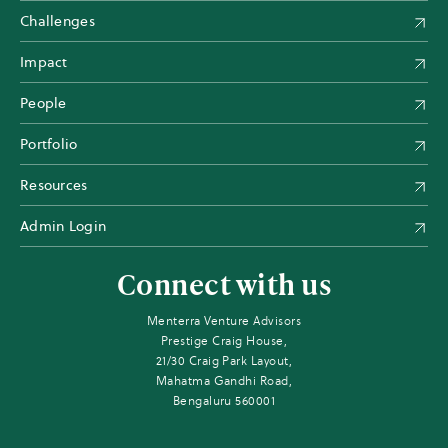
Challenges
Impact
People
Portfolio
Resources
Admin Login
Connect with us
Menterra Venture Advisors
Prestige Craig House,
21/30 Craig Park Layout,
Mahatma Gandhi Road,
Bengaluru 560001