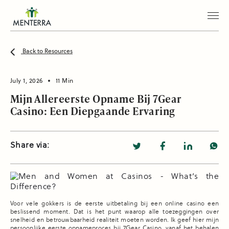
Back to Resources
July 1, 2026
11 Min
Mijn Allereerste Opname Bij 7Gear
Casino: Een Diepgaande Ervaring
Share via:
Voor vele gokkers is de eerste uitbetaling bij een online casino een
beslissend moment. Dat is het punt waarop alle toezeggingen over
snelheid en betrouwbaarheid realiteit moeten worden. Ik geef hier mijn
persoonlijke eerste opnameproces bij 7Gear Casino, vanaf het behalen