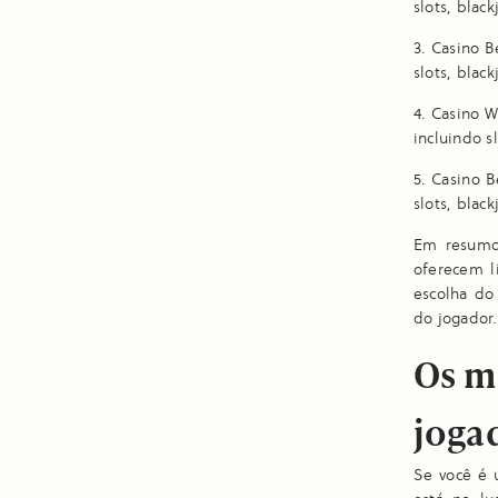
slots, black
3. Casino 
slots, black
4. Casino 
incluindo sl
5. Casino 
slots, black
Em resumo,
oferecem l
escolha do
do jogador.
Os m
joga
Se você é 