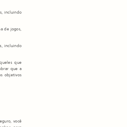
, incluindo
a de jogos,
, incluindo
aqueles que
mbrar que a
s objetivos
eguro, você