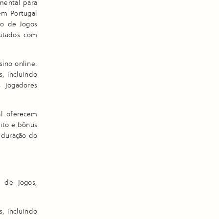
mental para
 em Portugal
ão de Jogos
ratados com
sino online.
, incluindo
s jogadores
al oferecem
ito e bônus
 duração do
e de jogos,
, incluindo