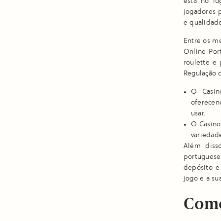
está no lu
jogadores p
e qualidade
Entre os me
Online Por
roulette e
Regulação d
O Casin
oferecen
usar.
O Casino
variedad
Além diss
portugues
depósito e
jogo e a su
Como