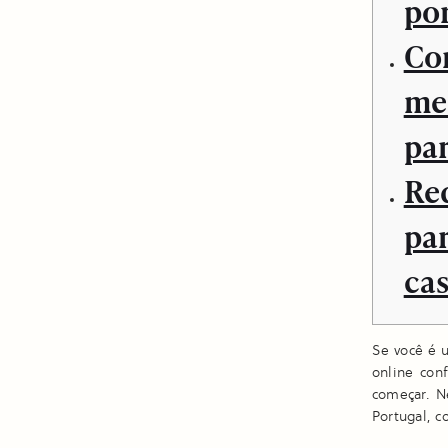
po
Co
me
par
Re
pa
cas
Se você é 
online con
começar. N
Portugal, c