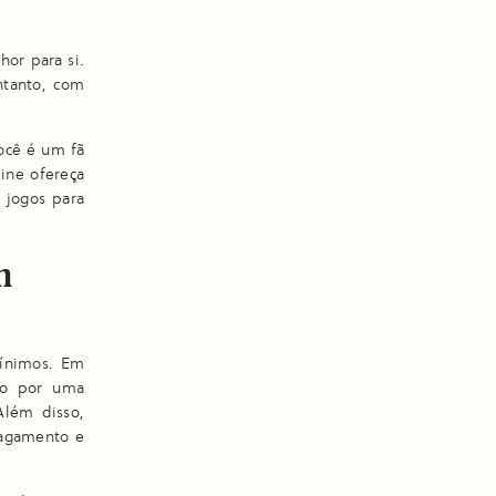
or para si.
ntanto, com
ocê é um fã
line ofereça
 jogos para
m
mínimos. Em
ado por uma
Além disso,
pagamento e