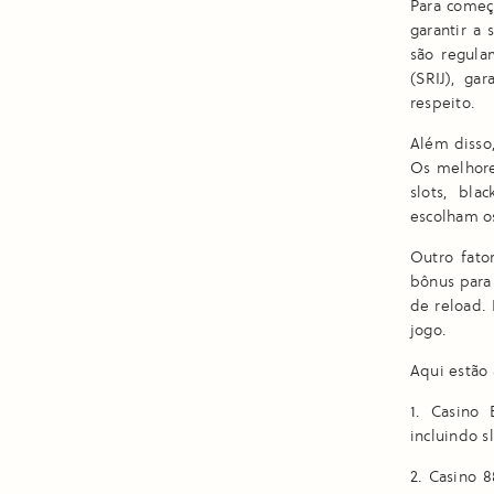
Para começ
garantir a 
são regula
(SRIJ), ga
respeito.
Além disso,
Os melhore
slots, bla
escolham o
Outro fato
bônus para
de reload.
jogo.
Aqui estão 
1. Casino 
incluindo sl
2. Casino 