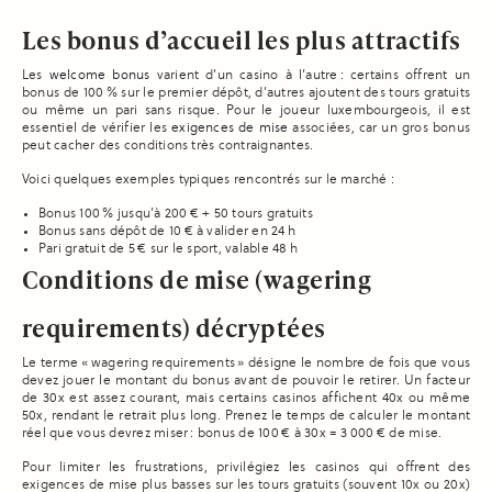
Les bonus d’accueil les plus attractifs
Les
welcome bonus
varient d’un casino à l’autre : certains offrent un
bonus de 100 % sur le premier dépôt, d’autres ajoutent des tours gratuits
ou même un pari sans risque. Pour le joueur luxembourgeois, il est
essentiel de vérifier les
exigences de mise
associées, car un gros bonus
peut cacher des conditions très contraignantes.
Voici quelques exemples typiques rencontrés sur le marché :
Bonus 100 % jusqu’à 200 € + 50 tours gratuits
Bonus sans dépôt de 10 € à valider en 24 h
Pari gratuit de 5 € sur le sport, valable 48 h
Conditions de mise (wagering
requirements) décryptées
Le terme « wagering requirements » désigne le nombre de fois que vous
devez jouer le montant du bonus avant de pouvoir le retirer. Un facteur
de 30x est assez courant, mais certains casinos affichent 40x ou même
50x, rendant le retrait plus long. Prenez le temps de calculer le montant
réel que vous devrez miser : bonus de 100 € à 30x = 3 000 € de mise.
Pour limiter les frustrations, privilégiez les casinos qui offrent des
exigences de mise plus basses sur les tours gratuits (souvent 10x ou 20x)