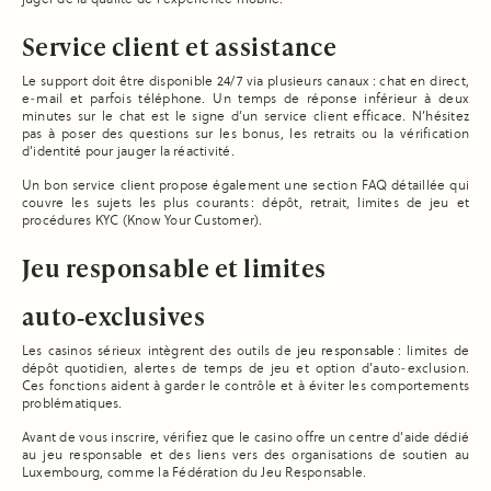
Service client et assistance
Le support doit être disponible 24/7 via plusieurs canaux : chat en direct,
e‑mail et parfois téléphone. Un temps de réponse inférieur à deux
minutes sur le chat est le signe d’un service client efficace. N’hésitez
pas à poser des questions sur les bonus, les retraits ou la vérification
d’identité pour jauger la réactivité.
Un bon service client propose également une section FAQ détaillée qui
couvre les sujets les plus courants : dépôt, retrait, limites de jeu et
procédures KYC (Know Your Customer).
Jeu responsable et limites
auto‑exclusives
Les casinos sérieux intègrent des outils de
jeu responsable
: limites de
dépôt quotidien, alertes de temps de jeu et option d’auto‑exclusion.
Ces fonctions aident à garder le contrôle et à éviter les comportements
problématiques.
Avant de vous inscrire, vérifiez que le casino offre un centre d’aide dédié
au jeu responsable et des liens vers des organisations de soutien au
Luxembourg, comme la Fédération du Jeu Responsable.