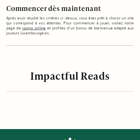
Commencer dès maintenant
Après avoir étudié les critères ci‑dessus, vous êtes prêt à choisir un site
qui correspond à vos attentes. Pour commencer à jouer, visitez notre
page de
casino online
et profitez d’un bonus de bienvenue adapté aux
joueurs luxembourgeois.
Impactful Reads