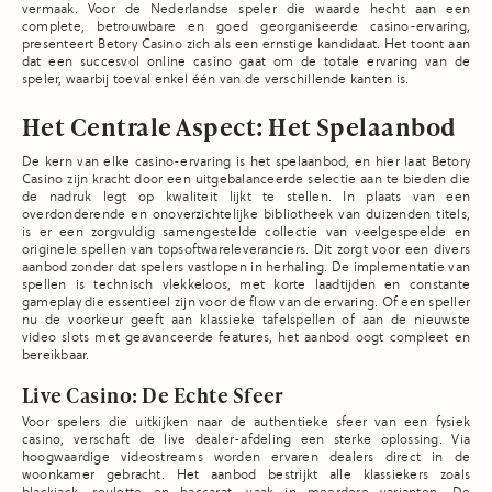
vermaak. Voor de Nederlandse speler die waarde hecht aan een
complete, betrouwbare en goed georganiseerde casino-ervaring,
presenteert Betory Casino zich als een ernstige kandidaat. Het toont aan
dat een succesvol online casino gaat om de totale ervaring van de
speler, waarbij toeval enkel één van de verschillende kanten is.
Het Centrale Aspect: Het Spelaanbod
De kern van elke casino-ervaring is het spelaanbod, en hier laat Betory
Casino zijn kracht door een uitgebalanceerde selectie aan te bieden die
de nadruk legt op kwaliteit lijkt te stellen. In plaats van een
overdonderende en onoverzichtelijke bibliotheek van duizenden titels,
is er een zorgvuldig samengestelde collectie van veelgespeelde en
originele spellen van topsoftwareleveranciers. Dit zorgt voor een divers
aanbod zonder dat spelers vastlopen in herhaling. De implementatie van
spellen is technisch vlekkeloos, met korte laadtijden en constante
gameplay die essentieel zijn voor de flow van de ervaring. Of een speller
nu de voorkeur geeft aan klassieke tafelspellen of aan de nieuwste
video slots met geavanceerde features, het aanbod oogt compleet en
bereikbaar.
Live Casino: De Echte Sfeer
Voor spelers die uitkijken naar de authentieke sfeer van een fysiek
casino, verschaft de live dealer-afdeling een sterke oplossing. Via
hoogwaardige videostreams worden ervaren dealers direct in de
woonkamer gebracht. Het aanbod bestrijkt alle klassiekers zoals