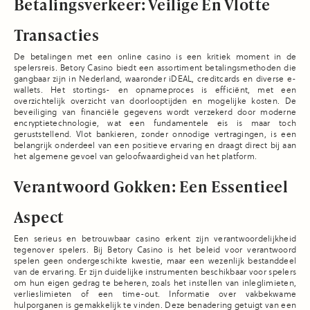
Betalingsverkeer: Veilige En Vlotte
Transacties
De betalingen met een online casino is een kritiek moment in de
spelersreis. Betory Casino biedt een assortiment betalingsmethoden die
gangbaar zijn in Nederland, waaronder iDEAL, creditcards en diverse e-
wallets. Het stortings- en opnameproces is efficiënt, met een
overzichtelijk overzicht van doorlooptijden en mogelijke kosten. De
beveiliging van financiële gegevens wordt verzekerd door moderne
encryptietechnologie, wat een fundamentele eis is maar toch
geruststellend. Vlot bankieren, zonder onnodige vertragingen, is een
belangrijk onderdeel van een positieve ervaring en draagt direct bij aan
het algemene gevoel van geloofwaardigheid van het platform.
Verantwoord Gokken: Een Essentieel
Aspect
Een serieus en betrouwbaar casino erkent zijn verantwoordelijkheid
tegenover spelers. Bij Betory Casino is het beleid voor verantwoord
spelen geen ondergeschikte kwestie, maar een wezenlijk bestanddeel
van de ervaring. Er zijn duidelijke instrumenten beschikbaar voor spelers
om hun eigen gedrag te beheren, zoals het instellen van inleglimieten,
verlieslimieten of een time-out. Informatie over vakbekwame
hulporganen is gemakkelijk te vinden. Deze benadering getuigt van een