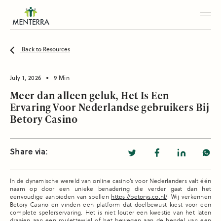
Back to Resources
July 1, 2026
9 Min
Meer dan alleen geluk, Het Is Een
Ervaring Voor Nederlandse gebruikers Bij
Betory Casino
Share via:
In de dynamische wereld van online casino’s voor Nederlanders valt één
naam op door een unieke benadering die verder gaat dan het
eenvoudige aanbieden van spellen
https://betorys.co.nl/
. Wij verkennen
Betory Casino en vinden een platform dat doelbewust kiest voor een
complete spelerservaring. Het is niet louter een kwestie van het laten