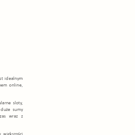
est idealnym
nem online,
larne sloty,
ć duże sumy
czas wraz z
 większości