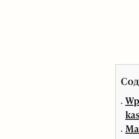
Со
Wp
ka
Ma