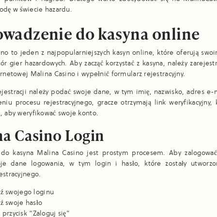
odę w świecie hazardu.
wadzenie do kasyna online
no to jeden z najpopularniejszych kasyn online, które oferują sw
ór gier hazardowych. Aby zacząć korzystać z kasyna, należy zarejest
ernetowej Malina Casino i wypełnić formularz rejestracyjny.
ejestracji należy podać swoje dane, w tym imię, nazwisko, adres e-m
niu procesu rejestracyjnego, gracze otrzymają link weryfikacyjny,
, aby weryfikować swoje konto.
na Casino Login
do kasyna Malina Casino jest prostym procesem. Aby zalogować 
je dane logowania, w tym login i hasło, które zostały utworz
estracyjnego.
 swojego loginu
 swoje hasło
a przycisk “Zaloguj się”