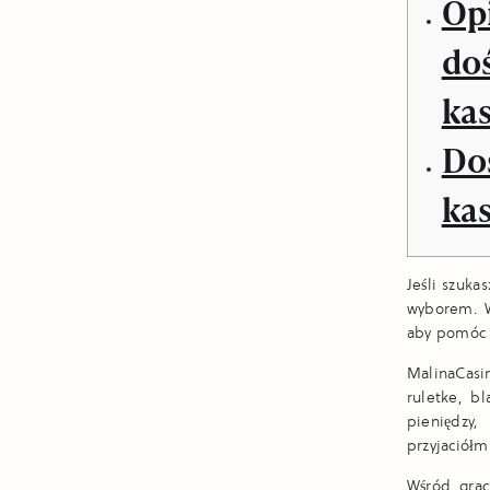
Opi
do
ka
Do
ka
Jeśli szuka
wyborem. W
aby pomóc 
MalinaCasin
ruletke, b
pieniędzy,
przyjaciółm
Wśród grac