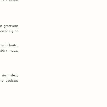
oim graczyom
rować się na
ail i hasło.
 który muszą
się, należy
one podczas