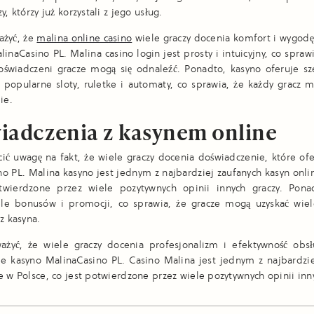
y, którzy już korzystali z jego usług.
ażyć, że
malina online casino
wiele graczy docenia komfort i wygodę
linaCasino PL. Malina casino login jest prosty i intuicyjny, co spraw
oświadczeni gracze mogą się odnaleźć. Ponadto, kasyno oferuje sz
 popularne sloty, ruletke i automaty, co sprawia, że każdy gracz 
ie.
iadczenia z kasynem online
ić uwagę na fakt, że wiele graczy docenia doświadczenie, które of
o PL. Malina kasyno jest jednym z najbardziej zaufanych kasyn onli
twierdzone przez wiele pozytywnych opinii innych graczy. Pona
ele bonusów i promocji, co sprawia, że gracze mogą uzyskać wiele
 z kasyna.
ażyć, że wiele graczy docenia profesjonalizm i efektywność obsłu
je kasyno MalinaCasino PL. Casino Malina jest jednym z najbardzi
e w Polsce, co jest potwierdzone przez wiele pozytywnych opinii inny