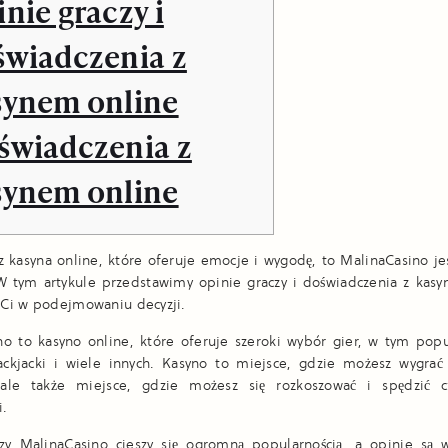
nie graczy i
świadczenia z
synem online
świadczenia z
synem online
sz kasyna online, które oferuje emocje i wygodę, to MalinaCasino j
 tym artykule przedstawimy opinie graczy i doświadczenia z kasy
Ci w podejmowaniu decyzji.
o to kasyno online, które oferuje szeroki wybór gier, w tym popu
lackjacki i wiele innych. Kasyno to miejsce, gdzie możesz wygra
 ale także miejsce, gdzie możesz się rozkoszować i spędzić 
i.
zy MalinaCasino cieszy się ogromną popularnością, a opinie są w