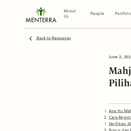
About
People
Portfoli
Us
Back to Resources
June 2, 202
Mahj
Pili
Apa Itu Ma
Cara Regist
Verifikasi 
Bonus dan 