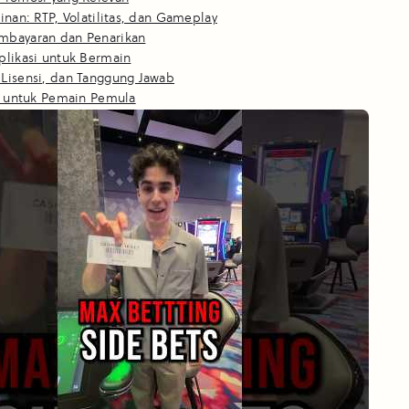
inan: RTP, Volatilitas, dan Gameplay
bayaran dan Penarikan
plikasi untuk Bermain
Lisensi, dan Tanggung Jawab
is untuk Pemain Pemula