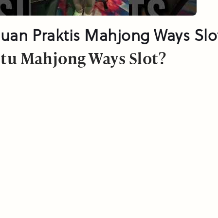
uan Praktis Mahjong Ways Slo
Itu Mahjong Ways Slot?