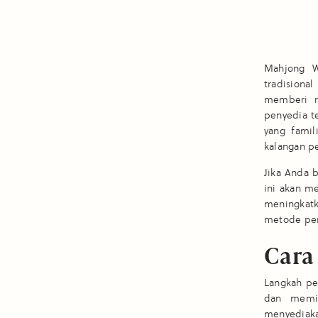
Mahjong W
tradision
memberi r
penyedia te
yang famil
kalangan p
Jika Anda 
ini akan m
meningkatk
metode pe
Cara
Langkah pe
dan memil
menyediaka