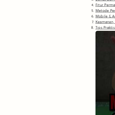
Fitur Perma
Metode Pem
Mobile & A
Keamanan, 
Tips Prakt