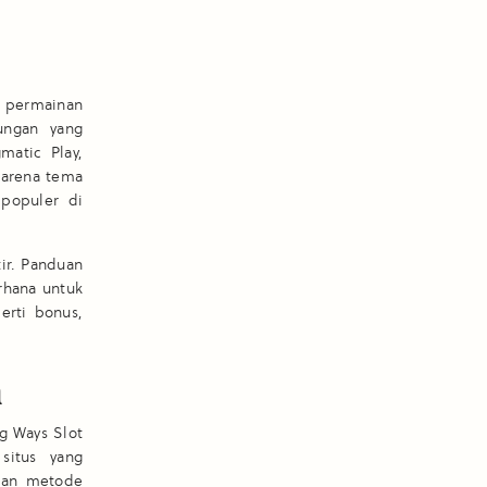
 permainan
ungan yang
atic Play,
 Karena tema
 populer di
tir. Panduan
rhana untuk
erti bonus,
n
g Ways Slot
situs yang
 dan metode