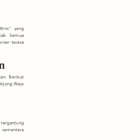
Wins” yang
acak. Semua
inan terasa
n
an. Berikut
ahjong Ways
, tergantung
, sementara