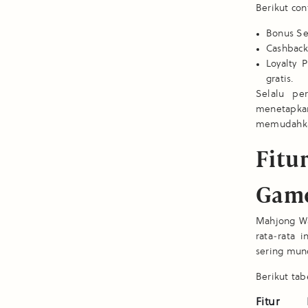
Berikut co
Bonus Se
Cashback
Loyalty 
gratis.
Selalu pe
menetapka
memudahka
Fitur
Game
Mahjong Wa
rata‑rata i
sering munc
Berikut ta
Fitur