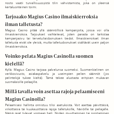
nosto vaatii turvallisuussyistä tilin vahvistamista, joka on yleensä
kertaluonteinen toimi.
Tarjoaako Magius Casino ilmaiskierroksia
ilman talletusta?
Magius Casino pitää yllä säännöllisiä kampanjoita, joissa voi olla
ilmaiskierroksia. Tarjoukset vaihtelevat, joten parasta on tarkistaa
kampanjasivu tai tervetuliaisbonuksen tiedot. Ilmaiskierrokset ilman
talletusta eivät ole yleisiä, mutta talletusbonukset sisältävät usein paljon
ilmaiskierroksia.
Voinko pelata Magius Casinolla suomen
kielellä?
Kyllä. Magius Casino tarjoaa palvelunsa suomeksi. Suomenkielinen on
verkkosivusto, asiakaspalvelu ja useimpien pelien säännöt (jos
pelintekijä tukee kieltä). Tämä tekee alustasta erityisen mukavan
suomalaisille pelaajille.
Millä tavalla voin asettaa rajoja pelaamiseeni
Magius Casinolla?
Pelaamisesi hallinta onnistuu tilisi asetuksista. Voit asettaa päivittäisiä,
viikottaisia tai kuukausittaisia rajoja talletuksille, häviöille tai peliajalle.
Nämä rajat tulevat voimaan heti. Niiden muuttaminen tai poistaminen