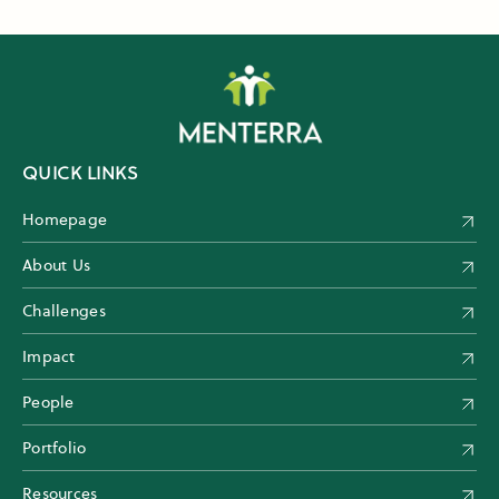
QUICK LINKS
Homepage
About Us
Challenges
Impact
People
Portfolio
Resources