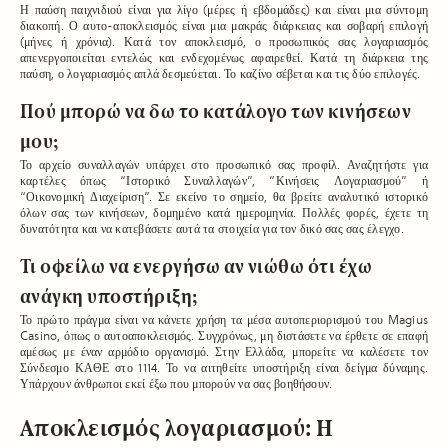
Η παύση παιχνιδιού είναι για λίγο (μέρες ή εβδομάδες) και είναι μια σύντομη
διακοπή. Ο αυτο-αποκλεισμός είναι μια μακράς διάρκειας και σοβαρή επιλογή
(μήνες ή χρόνια). Κατά τον αποκλεισμό, ο προσωπικός σας λογαριασμός
απενεργοποιείται εντελώς και ενδεχομένως αφαιρεθεί. Κατά τη διάρκεια της
παύση, ο λογαριασμός απλά δεσμεύεται. Το καζίνο σέβεται και τις δύο επιλογές.
Πού μπορώ να δω το κατάλογο των κινήσεων
μου;
Το αρχείο συναλλαγών υπάρχει στο προσωπικό σας προφίλ. Αναζητήστε για
καρτέλες όπως “Ιστορικό Συναλλαγών”, “Κινήσεις Λογαριασμού” ή
“Οικονομική Διαχείριση”. Σε εκείνο το σημείο, θα βρείτε αναλυτικό ιστορικό
όλων σας των κινήσεων, δομημένο κατά ημερομηνία. Πολλές φορές, έχετε τη
δυνατότητα και να κατεβάσετε αυτά τα στοιχεία για τον δικό σας σας έλεγχο.
Τι οφείλω να ενεργήσω αν νιώθω ότι έχω
ανάγκη υποστήριξη;
Το πρώτο πράγμα είναι να κάνετε χρήση τα μέσα αυτοπεριορισμού του Magius
Casino, όπως ο αυτοαποκλεισμός. Συγχρόνως, μη διστάσετε να έρθετε σε επαφή
αμέσως με έναν αρμόδιο οργανισμό. Στην Ελλάδα, μπορείτε να καλέσετε τον
Σύνδεσμο ΚΑΘΕ στο 1114. Το να αιτηθείτε υποστήριξη είναι δείγμα δύναμης.
Υπάρχουν άνθρωποι εκεί έξω που μπορούν να σας βοηθήσουν.
Αποκλεισμός λογαριασμού: Η