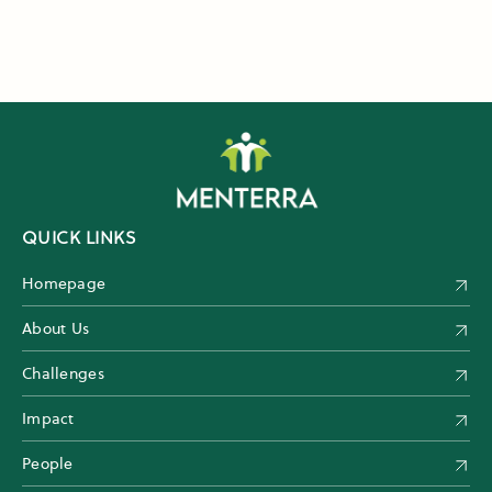
QUICK LINKS
Homepage
About Us
Challenges
Impact
People