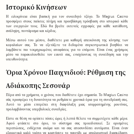
Ιστορικό Κινήσεων
Η ειλικρίνεια είναι βασική για τον συνειδητό τζόγο. Το Magius Casino
προσφέρει στους παίκτες πλήρη και προσβάσιμη πρόσβαση στο ιστορικό κάθε
των ενεργειών τους. Εδώ θα βρείτε εκτενείς εγγραφές για κάθε κατάθεση,
ανάληψη, ποντάρισμα και κέρδος.
Μέσω αυτού του μέσου, διαθέτετε μια καθαρή απεικόνιση της κίνησης των
κεφαλαίων σας. Το να εξετάζετε τα δεδομένα συγκεντρωτικά βοηθάει να
λαμβάνετε πιο τεκμηριωμένες αποφάσεις για το επόμενο. Είναι ένας χρήσιμος
μέσο να παρακολουθείτε τον εαυτό σας, ενισχύοντας τη συνείδηση και την
υπευθυνότητα.
Όρια Χρόνου Παιχνιδιού: Ρύθμιση της
Αδιάκοπης Σεσουάρ
Πέρα από τα χρήματα, ο χρόνος που διαθέτετε έχει σημασία. Το Magius Casino
σάς προσφέρει τη δυνατότητα να ρυθμίσετε χρονικά όρια για τη συνεδρίασή σας.
Αυτό το μέσο επιτρέπει στη διαφύλαξη μιας ισορροπημένης ρουτίνας,
προλαμβάνοντας υπερβολικές συνεδρίες.
Είστε σε θέση να ορίσετε πόσες ώρες ή λεπτά θέλετε να συμμετέχετε κάθε μέρα.
Αφού φτάσετε στο όριο, το σύστημα σας προειδοποιεί. Σε ορισμένες
περιπτώσεις, ενδέχεται ακόμα και να σας αποσυνδέσει αυτόματα. Είναι έναν
εξαιρετικά καλό τρόπο να κρατήσετε το παιχνίδι ως απολαυστική διασκέδαση,