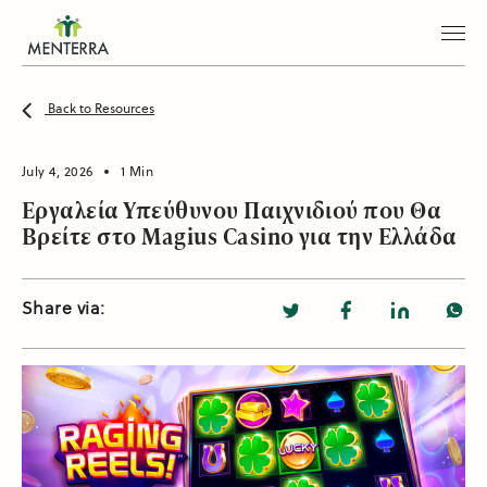
Back to Resources
July 4, 2026
1 Min
Εργαλεία Υπεύθυνου Παιχνιδιού που Θα
Βρείτε στο Magius Casino για την Ελλάδα
Share via: