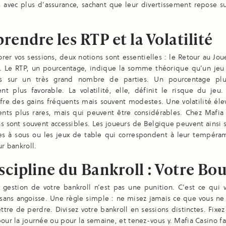
 avec plus d’assurance, sachant que leur divertissement repose s
endre les RTP et la Volatilité
rer vos sessions, deux notions sont essentielles : le Retour au Jou
té. Le RTP, un pourcentage, indique la somme théorique qu’un jeu
rs sur un très grand nombre de parties. Un pourcentage plu
nt plus favorable. La volatilité, elle, définit le risque du jeu.
offre des gains fréquents mais souvent modestes. Une volatilité éle
nts plus rares, mais qui peuvent être considérables. Chez Mafia 
s sont souvent accessibles. Les joueurs de Belgique peuvent ainsi 
es à sous ou les jeux de table qui correspondent à leur tempéram
ur bankroll.
scipline du Bankroll : Votre Bou
gestion de votre bankroll n’est pas une punition. C’est ce qui v
 sans angoisse. Une règle simple : ne misez jamais ce que vous ne
tre de perdre. Divisez votre bankroll en sessions distinctes. Fixe
our la journée ou pour la semaine, et tenez-vous y. Mafia Casino fa