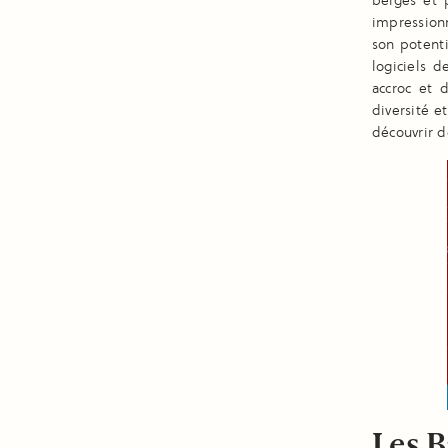
belges et 
impressionn
son potenti
logiciels 
accroc et d
diversité e
découvrir d
Les 