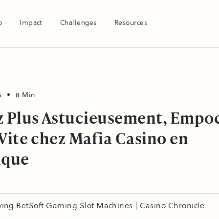
o
Impact
Challenges
Resources
6
8 Min
z Plus Astucieusement, Empo
 Vite chez Mafia Casino en
ique