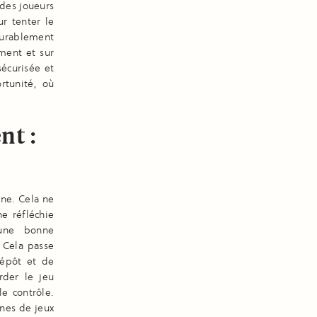
 des joueurs
ur tenter le
durablement
ement et sur
écurisée et
rtunité, où
nt :
gne. Cela ne
e réfléchie
 une bonne
 Cela passe
dépôt et de
rder le jeu
le contrôle.
ines de jeux