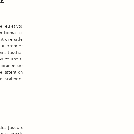
z
e jeu et vos
’un bonus se
est une aide
out premier
sans toucher
s tournois,
 pour miser
e attention
ent vraiment
 des joueurs