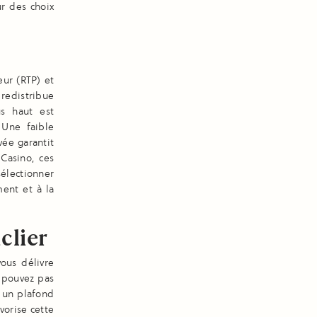
ur des choix
eur (RTP) et
 redistribue
s haut est
 Une faible
vée garantit
Casino, ces
sélectionner
ent et à la
clier
ous délivre
 pouvez pas
z un plafond
vorise cette