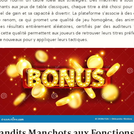
pour fournir un cadre idéal aux stratégies. Des machines à sous 
ants aux jeux de table classiques, chaque titre a été choisi pour
el de gain et sa capacité à divertir. La plateforme s’associe à des
de renom, ce qui promet une qualité de jeu homogène, des anim
es résultats entièrement aléatoires, certifiés par des auditeurs 
t cette qualité permettent aux joueurs de retrouver leurs titres préf
e nouveaux pour y appliquer leurs tactiques.
Bandits Manchots aux Fonction