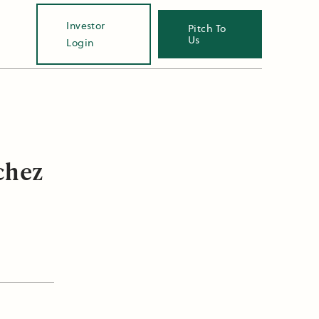
Investor
Pitch To
Us
Login
chez