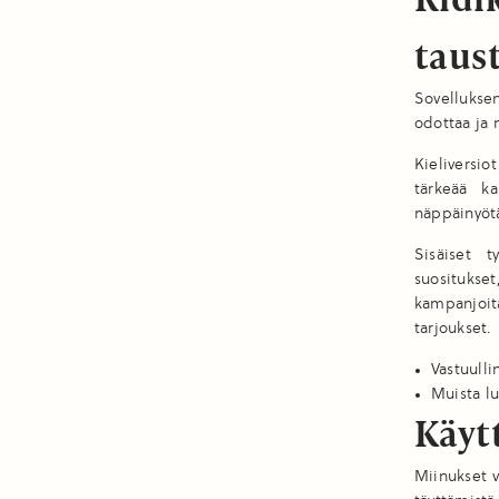
Ridik
taust
Sovellukse
odottaa ja
Kieliversi
tärkeää ka
näppäinyötä
Sisäiset t
suositukset
kampanjoi
tarjoukset.
Vastuulli
Muista l
Käyt
Miinukset vo