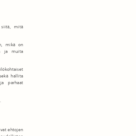
siitä, mitä
en, mikä on
tä ja muita
lökohtaiset
sekä hallita
ja parhaat
.
tivat ehtojen