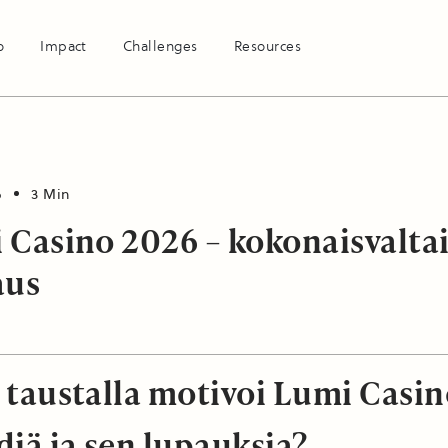
o
Impact
Challenges
Resources
6
3 Min
 Casino 2026 – kokonaisvalta
aus
 taustalla motivoi Lumi Casi