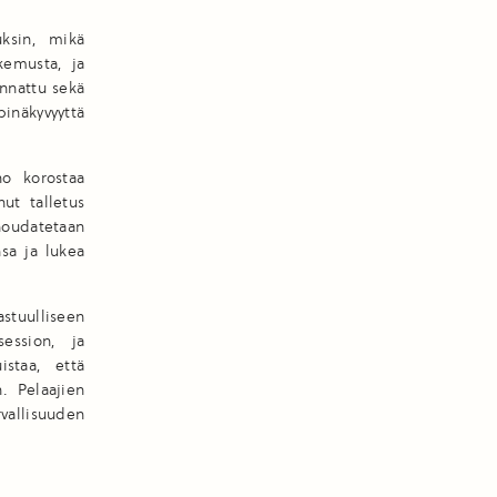
uksin, mikä
kemusta, ja
nnattu sekä
äpinäkyvyyttä
no korostaa
nut talletus
 noudatetaan
nsa ja lukea
stuulliseen
session, ja
istaa, että
. Pelaajien
vallisuuden