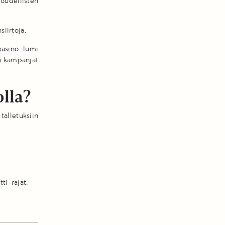
loudellisten
siirtoja.
kasino lumi
en kampanjat
lla?
alletuksiin
ti-rajat.