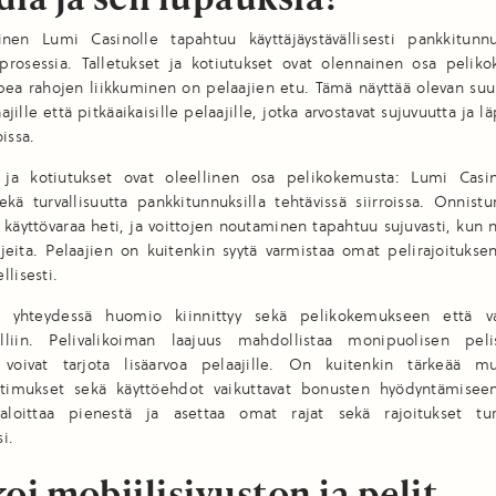
diä ja sen lupauksia?
inen Lumi Casinolle tapahtuu käyttäjäystävällisesti pankkitunn
prosessia. Talletukset ja kotiutukset ovat olennainen osa peliko
pea rahojen liikkuminen on pelaajien etu. Tämä näyttää olevan suu
ajille että pitkäaikaisille pelaajille, jotka arvostavat sujuvuutta ja l
issa.
t ja kotiutukset ovat oleellinen osa pelikokemusta: Lumi Casi
kä turvallisuutta pankkitunnuksilla tehtävissä siirroissa. Onnistu
le käyttövaraa heti, ja voittojen noutaminen tapahtuu sujuvasti, kun
jeita. Pelaajien on kuitenkin syytä varmistaa omat pelirajoitukse
llisesti.
 yhteydessä huomio kiinnittyy sekä pelikokemukseen että va
lliin. Pelivalikoiman laajuus mahdollistaa monipuolisen peli
voivat tarjota lisäarvoa pelaajille. On kuitenkin tärkeää mu
aatimukset sekä käyttöehdot vaikuttavat bonusten hyödyntämiseen
aloittaa pienestä ja asettaa omat rajat sekä rajoitukset tur
i.