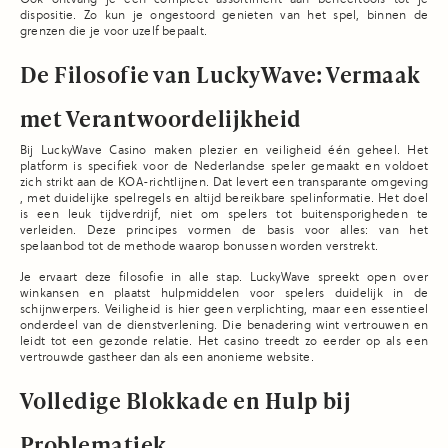
Ook ontvang je een compleet assortiment aan beheertools tot je
dispositie. Zo kun je ongestoord genieten van het spel, binnen de
grenzen die je voor uzelf bepaalt.
De Filosofie van LuckyWave: Vermaak
met Verantwoordelijkheid
Bij LuckyWave Casino maken plezier en veiligheid één geheel. Het
platform is specifiek voor de Nederlandse speler gemaakt en voldoet
zich strikt aan de KOA-richtlijnen. Dat levert een transparante omgeving
, met duidelijke spelregels en altijd bereikbare spelinformatie. Het doel
is een leuk tijdverdrijf, niet om spelers tot buitensporigheden te
verleiden. Deze principes vormen de basis voor alles: van het
spelaanbod tot de methode waarop bonussen worden verstrekt.
Je ervaart deze filosofie in alle stap. LuckyWave spreekt open over
winkansen en plaatst hulpmiddelen voor spelers duidelijk in de
schijnwerpers. Veiligheid is hier geen verplichting, maar een essentieel
onderdeel van de dienstverlening. Die benadering wint vertrouwen en
leidt tot een gezonde relatie. Het casino treedt zo eerder op als een
vertrouwde gastheer dan als een anonieme website.
Volledige Blokkade en Hulp bij
Problematiek