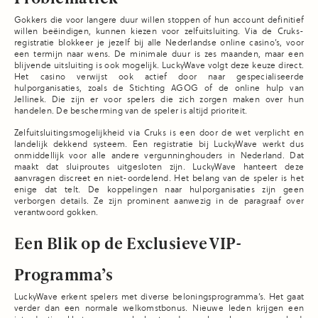
Gokkers die voor langere duur willen stoppen of hun account definitief
willen beëindigen, kunnen kiezen voor zelfuitsluiting. Via de Cruks-
registratie blokkeer je jezelf bij alle Nederlandse online casino’s, voor
een termijn naar wens. De minimale duur is zes maanden, maar een
blijvende uitsluiting is ook mogelijk. LuckyWave volgt deze keuze direct.
Het casino verwijst ook actief door naar gespecialiseerde
hulporganisaties, zoals de Stichting AGOG of de online hulp van
Jellinek. Die zijn er voor spelers die zich zorgen maken over hun
handelen. De bescherming van de speler is altijd prioriteit.
Zelfuitsluitingsmogelijkheid via Cruks is een door de wet verplicht en
landelijk dekkend systeem. Een registratie bij LuckyWave werkt dus
onmiddellijk voor alle andere vergunninghouders in Nederland. Dat
maakt dat sluiproutes uitgesloten zijn. LuckyWave hanteert deze
aanvragen discreet en niet-oordelend. Het belang van de speler is het
enige dat telt. De koppelingen naar hulporganisaties zijn geen
verborgen details. Ze zijn prominent aanwezig in de paragraaf over
verantwoord gokken.
Een Blik op de Exclusieve VIP-
Programma’s
LuckyWave erkent spelers met diverse beloningsprogramma’s. Het gaat
verder dan een normale welkomstbonus. Nieuwe leden krijgen een