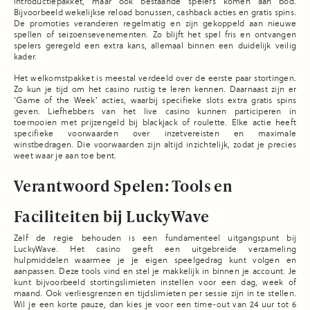
introductiepakket, maar ook bestaande spelers komen aan bod.
Bijvoorbeeld wekelijkse reload bonussen, cashback acties en gratis spins.
De promoties veranderen regelmatig en zijn gekoppeld aan nieuwe
spellen of seizoensevenementen. Zo blijft het spel fris en ontvangen
spelers geregeld een extra kans, allemaal binnen een duidelijk veilig
kader.
Het welkomstpakket is meestal verdeeld over de eerste paar stortingen.
Zo kun je tijd om het casino rustig te leren kennen. Daarnaast zijn er
‘Game of the Week’ acties, waarbij specifieke slots extra gratis spins
geven. Liefhebbers van het live casino kunnen participeren in
toernooien met prijzengeld bij blackjack of roulette. Elke actie heeft
specifieke voorwaarden over inzetvereisten en maximale
winstbedragen. Die voorwaarden zijn altijd inzichtelijk, zodat je precies
weet waar je aan toe bent.
Verantwoord Spelen: Tools en
Faciliteiten bij LuckyWave
Zelf de regie behouden is een fundamenteel uitgangspunt bij
LuckyWave. Het casino geeft een uitgebreide verzameling
hulpmiddelen waarmee je je eigen speelgedrag kunt volgen en
aanpassen. Deze tools vind en stel je makkelijk in binnen je account. Je
kunt bijvoorbeeld stortingslimieten instellen voor een dag, week of
maand. Ook verliesgrenzen en tijdslimieten per sessie zijn in te stellen.
Wil je een korte pauze, dan kies je voor een time-out van 24 uur tot 6