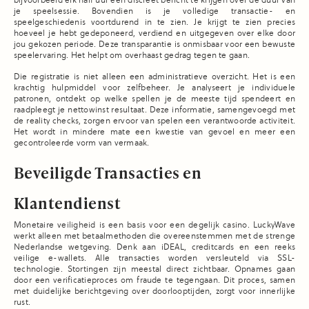
bijvoorbeeld elk half uur een discreet bericht te krijgen over de duur van
je speelsessie. Bovendien is je volledige transactie- en
speelgeschiedenis voortdurend in te zien. Je krijgt te zien precies
hoeveel je hebt gedeponeerd, verdiend en uitgegeven over elke door
jou gekozen periode. Deze transparantie is onmisbaar voor een bewuste
speelervaring. Het helpt om overhaast gedrag tegen te gaan.
Die registratie is niet alleen een administratieve overzicht. Het is een
krachtig hulpmiddel voor zelfbeheer. Je analyseert je individuele
patronen, ontdekt op welke spellen je de meeste tijd spendeert en
raadpleegt je nettowinst resultaat. Deze informatie, samengevoegd met
de reality checks, zorgen ervoor van spelen een verantwoorde activiteit.
Het wordt in mindere mate een kwestie van gevoel en meer een
gecontroleerde vorm van vermaak.
Beveiligde Transacties en
Klantendienst
Monetaire veiligheid is een basis voor een degelijk casino. LuckyWave
werkt alleen met betaalmethoden die overeenstemmen met de strenge
Nederlandse wetgeving. Denk aan iDEAL, creditcards en een reeks
veilige e-wallets. Alle transacties worden versleuteld via SSL-
technologie. Stortingen zijn meestal direct zichtbaar. Opnames gaan
door een verificatieproces om fraude te tegengaan. Dit proces, samen
met duidelijke berichtgeving over doorlooptijden, zorgt voor innerlijke
rust.