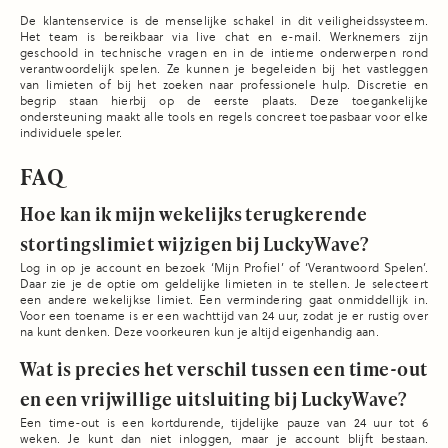
De klantenservice is de menselijke schakel in dit veiligheidssysteem.
Het team is bereikbaar via live chat en e-mail. Werknemers zijn
geschoold in technische vragen en in de intieme onderwerpen rond
verantwoordelijk spelen. Ze kunnen je begeleiden bij het vastleggen
van limieten of bij het zoeken naar professionele hulp. Discretie en
begrip staan hierbij op de eerste plaats. Deze toegankelijke
ondersteuning maakt alle tools en regels concreet toepasbaar voor elke
individuele speler.
FAQ
Hoe kan ik mijn wekelijks terugkerende
stortingslimiet wijzigen bij LuckyWave?
Log in op je account en bezoek ‘Mijn Profiel’ of ‘Verantwoord Spelen’.
Daar zie je de optie om geldelijke limieten in te stellen. Je selecteert
een andere wekelijkse limiet. Een vermindering gaat onmiddellijk in.
Voor een toename is er een wachttijd van 24 uur, zodat je er rustig over
na kunt denken. Deze voorkeuren kun je altijd eigenhandig aan.
Wat is precies het verschil tussen een time-out
en een vrijwillige uitsluiting bij LuckyWave?
Een time-out is een kortdurende, tijdelijke pauze van 24 uur tot 6
weken. Je kunt dan niet inloggen, maar je account blijft bestaan.