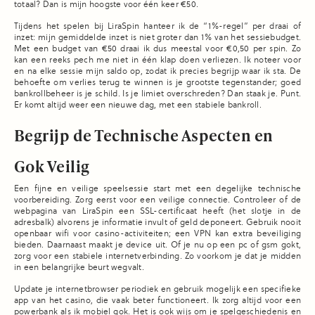
totaal? Dan is mijn hoogste voor één keer €50.
Tijdens het spelen bij LiraSpin hanteer ik de “1%-regel” per draai of
inzet: mijn gemiddelde inzet is niet groter dan 1% van het sessiebudget.
Met een budget van €50 draai ik dus meestal voor €0,50 per spin. Zo
kan een reeks pech me niet in één klap doen verliezen. Ik noteer voor
en na elke sessie mijn saldo op, zodat ik precies begrijp waar ik sta. De
behoefte om verlies terug te winnen is je grootste tegenstander; goed
bankrollbeheer is je schild. Is je limiet overschreden? Dan staak je. Punt.
Er komt altijd weer een nieuwe dag, met een stabiele bankroll.
Begrijp de Technische Aspecten en
Gok Veilig
Een fijne en veilige speelsessie start met een degelijke technische
voorbereiding. Zorg eerst voor een veilige connectie. Controleer of de
webpagina van LiraSpin een SSL-certificaat heeft (het slotje in de
adresbalk) alvorens je informatie invult of geld deponeert. Gebruik nooit
openbaar wifi voor casino-activiteiten; een VPN kan extra beveiliging
bieden. Daarnaast maakt je device uit. Of je nu op een pc of gsm gokt,
zorg voor een stabiele internetverbinding. Zo voorkom je dat je midden
in een belangrijke beurt wegvalt.
Update je internetbrowser periodiek en gebruik mogelijk een specifieke
app van het casino, die vaak beter functioneert. Ik zorg altijd voor een
powerbank als ik mobiel gok. Het is ook wijs om je spelgeschiedenis en