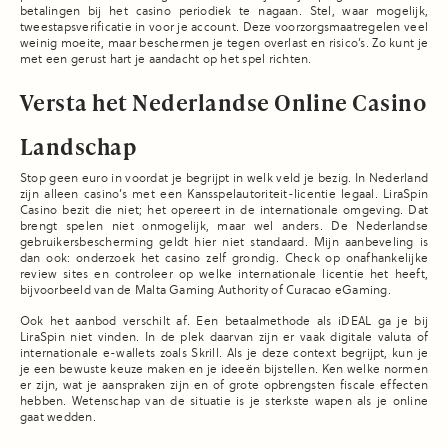
betalingen bij het casino periodiek te nagaan. Stel, waar mogelijk,
tweestapsverificatie in voor je account. Deze voorzorgsmaatregelen veel
weinig moeite, maar beschermen je tegen overlast en risico’s. Zo kunt je
met een gerust hart je aandacht op het spel richten.
Versta het Nederlandse Online Casino
Landschap
Stop geen euro in voordat je begrijpt in welk veld je bezig. In Nederland
zijn alleen casino’s met een Kansspelautoriteit-licentie legaal. LiraSpin
Casino bezit die niet; het opereert in de internationale omgeving. Dat
brengt spelen niet onmogelijk, maar wel anders. De Nederlandse
gebruikersbescherming geldt hier niet standaard. Mijn aanbeveling is
dan ook: onderzoek het casino zelf grondig. Check op onafhankelijke
review sites en controleer op welke internationale licentie het heeft,
bijvoorbeeld van de Malta Gaming Authority of Curacao eGaming.
Ook het aanbod verschilt af. Een betaalmethode als iDEAL ga je bij
LiraSpin niet vinden. In de plek daarvan zijn er vaak digitale valuta of
internationale e-wallets zoals Skrill. Als je deze context begrijpt, kun je
je een bewuste keuze maken en je ideeën bijstellen. Ken welke normen
er zijn, wat je aanspraken zijn en of grote opbrengsten fiscale effecten
hebben. Wetenschap van de situatie is je sterkste wapen als je online
gaat wedden.