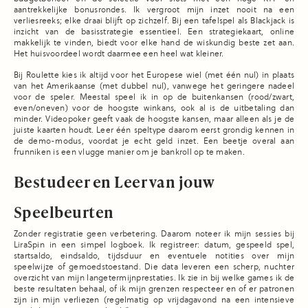
aantrekkelijke bonusrondes. Ik vergroot mijn inzet nooit na een
verliesreeks; elke draai blijft op zichzelf. Bij een tafelspel als Blackjack is
inzicht van de basisstrategie essentieel. Een strategiekaart, online
makkelijk te vinden, biedt voor elke hand de wiskundig beste zet aan.
Het huisvoordeel wordt daarmee een heel wat kleiner.
Bij Roulette kies ik altijd voor het Europese wiel (met één nul) in plaats
van het Amerikaanse (met dubbel nul), vanwege het geringere nadeel
voor de speler. Meestal speel ik in op de buitenkansen (rood/zwart,
even/oneven) voor de hoogste winkans, ook al is de uitbetaling dan
minder. Videopoker geeft vaak de hoogste kansen, maar alleen als je de
juiste kaarten houdt. Leer één speltype daarom eerst grondig kennen in
de demo-modus, voordat je echt geld inzet. Een beetje overal aan
frunniken is een vlugge manier om je bankroll op te maken.
Bestudeer en Leer van jouw
Speelbeurten
Zonder registratie geen verbetering. Daarom noteer ik mijn sessies bij
LiraSpin in een simpel logboek. Ik registreer: datum, gespeeld spel,
startsaldo, eindsaldo, tijdsduur en eventuele notities over mijn
speelwijze of gemoedstoestand. Die data leveren een scherp, nuchter
overzicht van mijn langetermijnprestaties. Ik zie in bij welke games ik de
beste resultaten behaal, of ik mijn grenzen respecteer en of er patronen
zijn in mijn verliezen (regelmatig op vrijdagavond na een intensieve