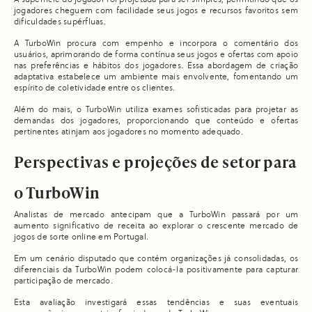
A superfície do jogador foi projetada para ser simples, permitindo que os
jogadores cheguem com facilidade seus jogos e recursos favoritos sem
dificuldades supérfluas.
A TurboWin procura com empenho e incorpora o comentário dos
usuários, aprimorando de forma contínua seus jogos e ofertas com apoio
nas preferências e hábitos dos jogadores. Essa abordagem de criação
adaptativa estabelece um ambiente mais envolvente, fomentando um
espírito de coletividade entre os clientes.
Além do mais, o TurboWin utiliza exames sofisticadas para projetar as
demandas dos jogadores, proporcionando que conteúdo e ofertas
pertinentes atinjam aos jogadores no momento adequado.
Perspectivas e projeções de setor para
o TurboWin
Analistas de mercado antecipam que a TurboWin passará por um
aumento significativo de receita ao explorar o crescente mercado de
jogos de sorte online em Portugal.
Em um cenário disputado que contém organizações já consolidadas, os
diferenciais da TurboWin podem colocá-la positivamente para capturar
participação de mercado.
Esta avaliação investigará essas tendências e suas eventuais