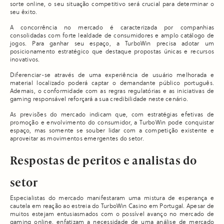
sorte online, o seu situação competitivo será crucial para determinar o
seu êxito.
A concorrência no mercado é caracterizada por companhias
consolidadas com forte lealdade de consumidores e amplo catálogo de
jogos. Para ganhar seu espaço, a TurboWin precisa adotar um
posicionamento estratégico que destaque propostas únicas e recursos
inovativos.
Diferenciar-se através de uma experiência de usuário melhorada e
material localizado poderá captar o demandante público português.
Ademais, o conformidade com as regras regulatórias e as iniciativas de
gaming responsável reforçará a sua credibilidade neste cenário.
As previsões do mercado indicam que, com estratégias efetivas de
promoção e envolvimento do consumidor, a TurboWin pode conquistar
espaço, mas somente se souber lidar com a competição existente e
aproveitar as movimentos emergentes do setor.
Respostas de peritos e analistas do
setor
Especialistas do mercado manifestaram uma mistura de esperança e
cautela em reação ao estreia do TurboWin Casino em Portugal. Apesar de
muitos estejam entusiasmados com o possível avanço no mercado de
gaming online, enfatizam a necessidade de uma análise de mercado