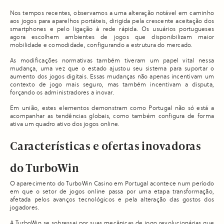
Nos tempos recentes, observamos a uma alteração notável em caminho
aos jogos para aparelhos portáteis, dirigida pela crescente aceitação dos
smartphones e pelo ligação à rede rápida. Os usuários portugueses
agora escolhem ambientes de jogos que disponibilizam maior
mobilidade e comodidade, configurando a estrutura do mercado.
As modificações normativas também tiveram um papel vital nessa
mudança, uma vez que o estado ajustou seu sistema para suportar o
aumento dos jogos digitais. Essas mudanças não apenas incentivam um
contexto de jogo mais seguro, mas também incentivam a disputa,
forçando os administradores a inovar.
Em união, estes elementos demonstram como Portugal não só está a
acompanhar as tendências globais, como também configura de forma
ativa um quadro ativo dos jogos online.
Características e ofertas inovadoras
do TurboWin
O aparecimento do TurboWin Casino em Portugal acontece num período
em que o setor de jogos online passa por uma etapa transformação,
afetada pelos avanços tecnológicos e pela alteração das gostos dos
jogadores.
A TurboWin se sobressai por suas mecânicas de jogo revolucionárias que