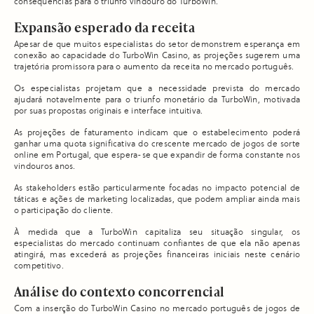
consequências para o triunfo vindouro do TurboWin.
Expansão esperado da receita
Apesar de que muitos especialistas do setor demonstrem esperança em
conexão ao capacidade do TurboWin Casino, as projeções sugerem uma
trajetória promissora para o aumento da receita no mercado português.
Os especialistas projetam que a necessidade prevista do mercado
ajudará notavelmente para o triunfo monetário da TurboWin, motivada
por suas propostas originais e interface intuitiva.
As projeções de faturamento indicam que o estabelecimento poderá
ganhar uma quota significativa do crescente mercado de jogos de sorte
online em Portugal, que espera-se que expandir de forma constante nos
vindouros anos.
As stakeholders estão particularmente focadas no impacto potencial de
táticas e ações de marketing localizadas, que podem ampliar ainda mais
o participação do cliente.
À medida que a TurboWin capitaliza seu situação singular, os
especialistas do mercado continuam confiantes de que ela não apenas
atingirá, mas excederá as projeções financeiras iniciais neste cenário
competitivo.
Análise do contexto concorrencial
Com a inserção do TurboWin Casino no mercado português de jogos de