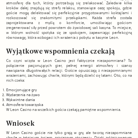
atmosferę dla tych, którzy potrzebują się zrelaksować. Zaledwie kilka
kroków dalej znajdują się strefy relaksu, stanowiące oazę spokoju, gdzie
goście mogą delektować się perfekcyjnie przygotowanymi koktajlami i
rozkoszować się znakomitymi przekąskami. Każda strefa została
zaprojektowana z myślą o komforcie, umożliwiając gościom
zregenerować siły przed powrotem do żywiołowej sali kasyna. To miejsce,
w którym wolność spotyka się ze spokojem, zapewniając perfekcyjną
równowagę, która wzbogaci ich wrażenia z pobytu w kasynie Leon.
Wyjątkowe wspomnienia czekają
Co czyni wizyta w Leon Casino jest faktycznie niezapomniana? To
połączenie pasjonujących gier, pełnej energii atmosfery i szansy
nawiązania długotrwałych relacji. Goście opuszczają z niezapomnianymi
wrażeniami, zachowując chwile, którymi będą dzielić się latami. Oto, co na
nich czeka:
Emocjonujące gry
Wydarzenia na żywo
Wykwintne dania
Atmosfera towarzyska
W Leon Casino na wszelkich gościa czekają pamiętne wspomnienia.
Wniosek
W Leon Casino goście nie tylko grają w gry, ale tworzą niezapomniane
chwile w tętniącym życiem, przyjaznym otoczeniu. Dzięki zróżnicowanym