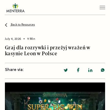
Back to Resources
July 4, 2026
9 Min
Graj dla rozrywki i przeżyj wrażeń w
kasynie Leon w Polsce
Share via: