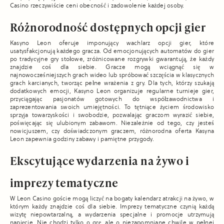
Casino rzeczywiście ceni obecność i zadowolenie każdej osoby.
Różnorodność dostępnych opcji gier
Kasyno Leon oferuje imponujący wachlarz opcji gier, które
usatysfakcjonują każdego gracza. Od emocjonujących automatów do gier
po tradycyjne gry stołowe, zróżnicowane rozgrywki gwarantują, że każdy
znajdzie coś dla siebie. Gracze mogą wciągnąć się w
najnowocześniejszych grach wideo lub spróbować szczęścia w klasycznych
grach karcianych, tworząc pełne wrażenia z gry. Dla tych, którzy szukają
dodatkowych emocji, Kasyno Leon organizuje regularne turnieje gier,
przyciągając pasjonatów gotowych do współzawodnictwa i
zaprezentowania swoich umiejętności. To tętniące życiem środowisko
sprzyja towarzyskości i swobodzie, pozwalając graczom wyrazić siebie,
poświęcając się ulubionym zabawom. Niezależnie od tego, czy jesteś
nowicjuszem, czy doświadczonym graczem, różnorodna oferta Kasyna
Leon zapewnia godziny zabawy i pamiętne przygody.
Ekscytujące wydarzenia na żywo i
imprezy tematyczne
W Leon Casino goście mogą liczyć na bogaty kalendarz atrakcji na żywo, w
którym każdy znajdzie coś dla siebie. Imprezy tematyczne czynią każdą
wizytę niepowtarzalną, a wydarzenia specjalne i promocje utrzymują
napięcie. Nie chodzi tylko o grę, ale o niezapomniane chwile w pełnej