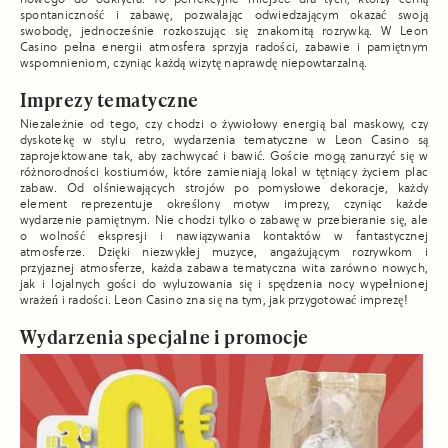
spontaniczność i zabawę, pozwalając odwiedzającym okazać swoją
swobodę, jednocześnie rozkoszując się znakomitą rozrywką. W Leon
Casino pełna energii atmosfera sprzyja radości, zabawie i pamiętnym
wspomnieniom, czyniąc każdą wizytę naprawdę niepowtarzalną.
Imprezy tematyczne
Niezależnie od tego, czy chodzi o żywiołowy energią bal maskowy, czy
dyskotekę w stylu retro, wydarzenia tematyczne w Leon Casino są
zaprojektowane tak, aby zachwycać i bawić. Goście mogą zanurzyć się w
różnorodności kostiumów, które zamieniają lokal w tętniący życiem plac
zabaw. Od olśniewających strojów po pomysłowe dekoracje, każdy
element reprezentuje określony motyw imprezy, czyniąc każde
wydarzenie pamiętnym. Nie chodzi tylko o zabawę w przebieranie się, ale
o wolność ekspresji i nawiązywania kontaktów w fantastycznej
atmosferze. Dzięki niezwykłej muzyce, angażującym rozrywkom i
przyjaznej atmosferze, każda zabawa tematyczna wita zarówno nowych,
jak i lojalnych gości do wyluzowania się i spędzenia nocy wypełnionej
wrażeń i radości. Leon Casino zna się na tym, jak przygotować imprezę!
Wydarzenia specjalne i promocje