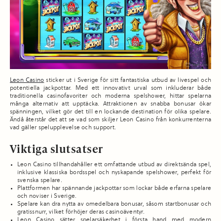
Leon Casino
sticker ut i Sverige för sitt fantastiska utbud av livespel och
potentiella jackpottar. Med ett innovativt urval som inkluderar både
traditionella casinofavoriter och moderna spelshower, hittar spelarna
många alternativ att upptäcka. Attraktionen av snabba bonusar ökar
spänningen, vilket gör det till en lockande destination för olika spelare.
Ändå återstår det att se vad som skiljer Leon Casino från konkurrenterna
vad gäller spelupplevelse och support.
Viktiga slutsatser
Leon Casino tillhandahåller ett omfattande utbud av direktsända spel,
inklusive klassiska bordsspel och nyskapande spelshower, perfekt för
svenska spelare.
Plattformen har spännande jackpottar som lockar både erfarna spelare
och noviser i Sverige.
Spelare kan dra nytta av omedelbara bonusar, såsom startbonusar och
gratissnurr, vilket förhöjer deras casinoäventyr.
Leon Casino sätter spelarsäkerhet i första hand med modern