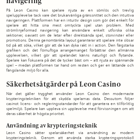
navigering
På Leon Casino kan spelare njuta av en sömlös och trevlig
spelupplevelse tack vare det brukarvänliga gränssnittet och den intuitiva
navigeringen. Plattformen har en intuitiv design som gör det enkelt för
spelare att hitta sina mest omtyckta spel utan problem. Med
strömlinjeformad navigering kan användare enkelt utforska olika
sektioner, oavsett om de letar efter direktsända spel, storvinster eller
promotions. Denna genomtänkta layout garanterar att spelare inte slösar
tid på att söka, vilket gör att de kan dyka rakt in i action. Den färgstarka
grafiken och det förnuftiga arrangemanget förbättrar den allmänna
upplevelsen, vilket gör att spelandet känns naturligt och flytande.
Spelare kan fokusera på det de tycker bäst om – att njuta av spännande
spel – medan plattformen tar hand om resten och ger en lättande och
fängslande miljö för alla.
Säkerhetsåtgärder på Leon Casino
När det gäller trygghet använder Leon Casino den modernaste
krypteringstekniken för att skydda spelarnas data. Dessutom följer
casinot licens- och regleringsstandarder för att garantera en tillförlitlig
spelmiljö. Spelare kan uppleva sin upplevelse med förvissningen om att
deras säkerhet är högsta prioritet.
Användning av krypteringsteknik
Leon Casino sätter spelarsäkerhet via användning av modern
krypteringsteknik. Genom att använda starka krypteringsprotokoll