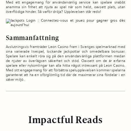
Med ett engagemang för användarvänlig service kan spelare snabbt
anamma sin frihet att njuta av spel när som helst, oavsett plats, utan
överflödiga hinder. Så varför dröja? Upplevelsen står redo!
Sammanfattning
Avslutningsvis framträder Leon Casino fram i Sveriges spelmarknad med
sina varierade livespel, lockande jackpottar och omedelbara bonusar.
Spelare kan enkelt röra sig på den användarvänliga plattformen medan
de njuter av överlägsen säkerhet och stöd. Oavsett om de är erfarna
spelare eller nykomlingar kan alla hitta något intressant på Leon Casino.
Med sitt engagemang för att förbättra spelupplevelsen kommer spelarna
garanterat att ha en oförglömlig tid där de maximerar sina fördelar i en
säker miljö.
Impactful Reads