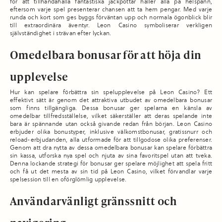
för att tillhandahålla fantastiska jackpottar håller alla på helspänn,
eftersom varje spel presenterar chansen att ta hem pengar. Med varje
runda och kort som ges byggs förväntan upp och normala ögonblick blir
till extraordinära äventyr. Leon Casino symboliserar verkligen
självständighet i strävan efter lyckan.
Omedelbara bonusar för att höja din
upplevelse
Hur kan spelare förbättra sin spelupplevelse på Leon Casino? Ett
effektivt sätt är genom det attraktiva utbudet av omedelbara bonusar
som finns tillgängliga. Dessa bonusar ger spelarna en känsla av
omedelbar tillfredsställelse, vilket säkerställer att deras spelande inte
bara är spännande utan också givande redan från början. Leon Casino
erbjuder olika bonustyper, inklusive välkomstbonusar, gratissnurr och
reload-erbjudanden, alla utformade för att tillgodose olika preferenser.
Genom att dra nytta av dessa omedelbara bonusar kan spelare förbättra
sin kassa, utforska nya spel och njuta av sina favoritspel utan att tveka.
Denna lockande strategi för bonusar ger spelare möjlighet att spela fritt
och få ut det mesta av sin tid på Leon Casino, vilket förvandlar varje
spelsession till en oförglömlig upplevelse.
Användarvänligt gränssnitt och