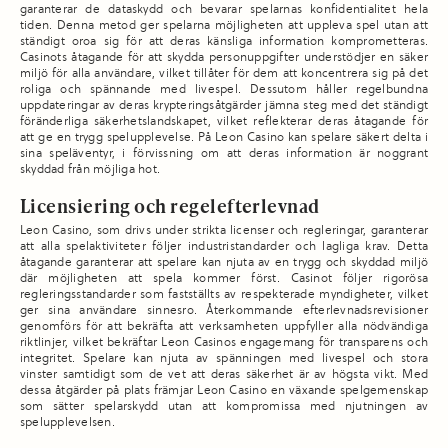
garanterar de dataskydd och bevarar spelarnas konfidentialitet hela
tiden. Denna metod ger spelarna möjligheten att uppleva spel utan att
ständigt oroa sig för att deras känsliga information komprometteras.
Casinots åtagande för att skydda personuppgifter understödjer en säker
miljö för alla användare, vilket tillåter för dem att koncentrera sig på det
roliga och spännande med livespel. Dessutom håller regelbundna
uppdateringar av deras krypteringsåtgärder jämna steg med det ständigt
föränderliga säkerhetslandskapet, vilket reflekterar deras åtagande för
att ge en trygg spelupplevelse. På Leon Casino kan spelare säkert delta i
sina speläventyr, i förvissning om att deras information är noggrant
skyddad från möjliga hot.
Licensiering och regelefterlevnad
Leon Casino, som drivs under strikta licenser och regleringar, garanterar
att alla spelaktiviteter följer industristandarder och lagliga krav. Detta
åtagande garanterar att spelare kan njuta av en trygg och skyddad miljö
där möjligheten att spela kommer först. Casinot följer rigorösa
regleringsstandarder som fastställts av respekterade myndigheter, vilket
ger sina användare sinnesro. Återkommande efterlevnadsrevisioner
genomförs för att bekräfta att verksamheten uppfyller alla nödvändiga
riktlinjer, vilket bekräftar Leon Casinos engagemang för transparens och
integritet. Spelare kan njuta av spänningen med livespel och stora
vinster samtidigt som de vet att deras säkerhet är av högsta vikt. Med
dessa åtgärder på plats främjar Leon Casino en växande spelgemenskap
som sätter spelarskydd utan att kompromissa med njutningen av
spelupplevelsen.