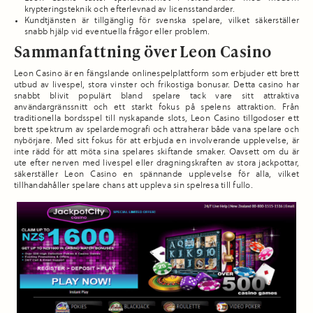
krypteringsteknik och efterlevnad av licensstandarder.
Kundtjänsten är tillgänglig för svenska spelare, vilket säkerställer
snabb hjälp vid eventuella frågor eller problem.
Sammanfattning över Leon Casino
Leon Casino är en fängslande onlinespelplattform som erbjuder ett brett
utbud av livespel, stora vinster och frikostiga bonusar. Detta casino har
snabbt blivit populärt bland spelare tack vare sitt attraktiva
användargränssnitt och ett starkt fokus på spelens attraktion. Från
traditionella bordsspel till nyskapande slots, Leon Casino tillgodoser ett
brett spektrum av spelardemografi och attraherar både vana spelare och
nybörjare. Med sitt fokus för att erbjuda en involverande upplevelse, är
inte rädd för att möta sina spelares skiftande smaker. Oavsett om du är
ute efter nerven med livespel eller dragningskraften av stora jackpottar,
säkerställer Leon Casino en spännande upplevelse för alla, vilket
tillhandahåller spelare chans att uppleva sin spelresa till fullo.