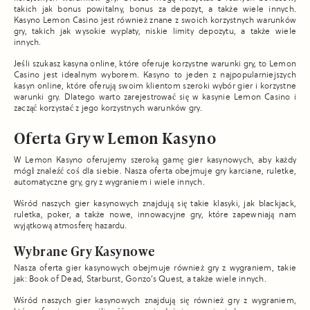
takich jak bonus powitalny, bonus za depozyt, a także wiele innych.
Kasyno Lemon Casino jest również znane z swoich korzystnych warunków
gry, takich jak wysokie wyplaty, niskie limity depozytu, a także wiele
innych.
Jeśli szukasz kasyna online, które oferuje korzystne warunki gry, to Lemon
Casino jest idealnym wyborem. Kasyno to jeden z najpopularniejszych
kasyn online, które oferują swoim klientom szeroki wybór gier i korzystne
warunki gry. Dlatego warto zarejestrować się w kasynie Lemon Casino i
zacząć korzystać z jego korzystnych warunków gry.
Oferta Gry w Lemon Kasyno
W Lemon Kasyno oferujemy szeroką gamę gier kasynowych, aby każdy
mógł znaleźć coś dla siebie. Nasza oferta obejmuje gry karciane, ruletke,
automatyczne gry, gry z wygraniem i wiele innych.
Wśród naszych gier kasynowych znajdują się takie klasyki, jak blackjack,
ruletka, poker, a także nowe, innowacyjne gry, które zapewniają nam
wyjątkową atmosferę hazardu.
Wybrane Gry Kasynowe
Nasza oferta gier kasynowych obejmuje również gry z wygraniem, takie
jak: Book of Dead, Starburst, Gonzo’s Quest, a także wiele innych.
Wśród naszych gier kasynowych znajdują się również gry z wygraniem,