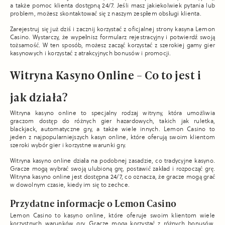
a także pomoc klienta dostępną 24/7. Jeśli masz jakiekolwiek pytania lub
problem, możesz skontaktować się z naszym zespłem obsługi klienta.
Zarejestruj się już dziś i zacznij korzystać z oficjalnej strony kasyna Lemon
Casino. Wystarczy, że wypełnisz formularz rejestracyjny i potwierdź swoją
tożsamość. W ten sposób, możesz zacząć korzystać z szerokiej gamy gier
kasynowych i korzystać z atrakcyjnych bonusów i promocji.
Witryna Kasyno Online – Co to jest i
jak działa?
Witryna kasyno online to specjalny rodzaj witryny, która umożliwia
graczom dostęp do różnych gier hazardowych, takich jak ruletka,
blackjack, automatyczne gry, a także wiele innych. Lemon Casino to
jeden z najpopularniejszych kasyn online, które oferują swoim klientom
szeroki wybór gier i korzystne warunki gry.
Witryna kasyno online działa na podobnej zasadzie, co tradycyjne kasyno.
Gracze mogą wybrać swoją ulubioną grę, postawić zakład i rozpocząć grę.
Witryna kasyno online jest dostępna 24/7, co oznacza, że gracze mogą grać
w dowolnym czasie, kiedy im się to zechce.
Przydatne informacje o Lemon Casino
Lemon Casino to kasyno online, które oferuje swoim klientom wiele
korzystnych warunków gry. Gracze mogą korzystać z różnych bonusów,