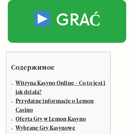
GRAĆ
Содержимое
Witryna Kasyno Online – Co to jest i
jak działa?
Przydatne informacje o Lemon
Casino
Oferta Gry w Lemon Kasyno
Wybrane Gry Kasynowe