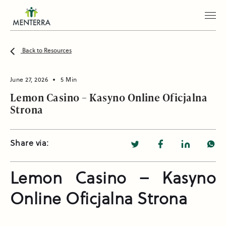
Back to Resources
June 27, 2026
5 Min
Lemon Casino – Kasyno Online Oficjalna
Strona
Share via:
Lemon Casino – Kasyno
Online Oficjalna Strona