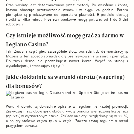
Czas wypłaty jest determinowany przez metody. Po weryfikacji konta,
kasyno obiecuje przetworzenie wniosku w ciągu 24 godzin. Potem
pieniądze są przekazywane do operatora płatności. E-portfele dostają
środki w kilka minut. Przelewy bankowe mogą potrwać od 1 do 3 dni
roboczych.
Czy istnieje możliwość mogę grać za darmo w
Legiano Casino?
Tak. Znaczna część gier, szczególnie sloty, posiada tryb demonstracyjny.
Możesz w ten sposób sprawdzić grę bez ryzykowania własnych pieniędzy.
Do trybu demo nie potrzebujesz nawet konta. Wejdź na stronę i
wyselekcjonuj interesujący cię tytuł.
Jakie dokładnie są warunki obrotu (wagering)
dla bonusów?
Warunki obrotu są dokładnie opisane w regulaminie każdej promocji.
Zazwyczaj masz obowiązek obrócić kwotę bonusu wyznaczoną liczbę razy
(np. x35) w wyznaczonym czasie. Zakłady na sloty uwzględniają się w 100%,
a na gry stołowe często tylko w części. Zawsze czytaj regulamin przed
przyjęciem bonusu.