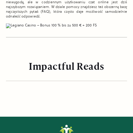
niewygodą, ale w codziennym użytkowaniu czat online jest dziś
najszybszym rozwiązaniem. W dziale pomocy znajdziesz też obszerną bazę
najczęstszych pytań (FAQ), która często daje możliwość samodzielnie
odnaleźć odpowiedź.
Impactful Reads