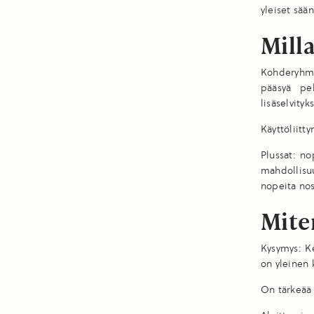
yleiset sää
Milla
Kohderyhmä 
pääsyä pel
lisäselvityk
Käyttöliitt
Plussat: no
mahdollisuu
nopeita nos
Miten
Kysymys: Ke
on yleinen 
On tärkeää