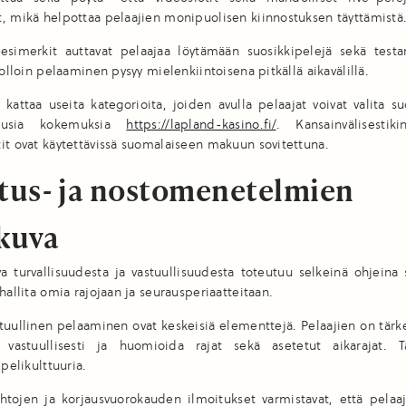
, mikä helpottaa pelaajien monipuolisen kiinnostuksen täyttämistä
esimerkit auttavat pelaajaa löytämään suosikkipelejä sekä test
jolloin pelaaminen pysyy mielenkiintoisena pitkällä aikavälillä.
a kattaa useita kategorioita, joiden avulla pelaajat voivat valita su
 uusia kokemuksia
https://lapland-kasino.fi/
. Kansainvälisestik
it ovat käytettävissä suomalaiseen makuun sovitettuna.
etus- ja nostomenetelmien
skuva
a turvallisuudesta ja vastuullisuudesta toteutuu selkeinä ohjeina 
 hallita omia rajojaan ja seurausperiaatteitaan.
stuullinen pelaaminen ovat keskeisiä elementtejä. Pelaajien on tärk
 vastuullisesti ja huomioida rajat sekä asetetut aikarajat.
 pelikulttuuria.
htojen ja korjausvuorokauden ilmoitukset varmistavat, että pelaa