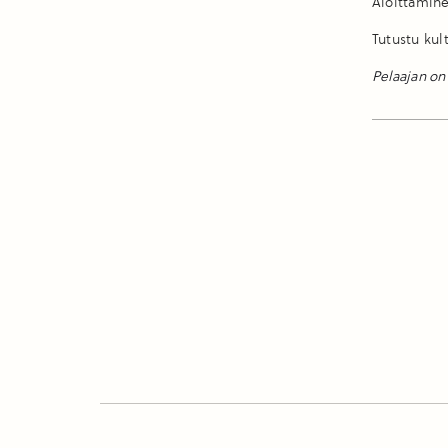
Aloittamine
Tutustu kul
Pelaajan on 