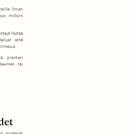
teille ilman
nsa, milloin
yttäjä löytää
elijat että
ailmassa.
tä pienten
 teeman tai
det
jä koskevat