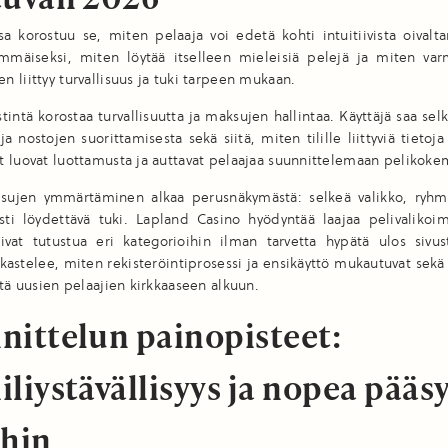
tuvan 2026
sa korostuu se, miten pelaaja voi edetä kohti intuitiivista oivalt
mmäiseksi, miten löytää itselleen mieleisiä pelejä ja miten varm
 liittyy turvallisuus ja tuki tarpeen mukaan.
stintä korostaa turvallisuutta ja maksujen hallintaa. Käyttäjä saa selk
ja nostojen suorittamisesta sekä siitä, miten tilille liittyviä tietoja
 luovat luottamusta ja auttavat pelaajaa suunnittelemaan pelikok
aisujen ymmärtäminen alkaa perusnäkymästä: selkeä valikko, ryhmit
sti löydettävä tuki. Lapland Casino hyödyntää laajaa pelivalikoim
oivat tutustua eri kategorioihin ilman tarvetta hypätä ulos sivus
arkastelee, miten rekisteröintiprosessi ja ensikäyttö mukautuvat sekä
ttä uusien pelaajien kirkkaaseen alkuun.
nittelun painopisteet:
liystävällisyys ja nopea pääs
ihin