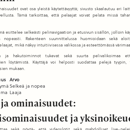
aisuudet ovat osa yleistä käytettävyyttä; sivusto skaalautuu eri lait
ovellusta. Tämä tarkoittaa, että pelaajat voivat pelata missä taha
mä esittelee selkeästi pelinavigaation ja etusivun sisällön, jolloin kä
 nopeasti. Rakenteen suunnittelussa huomioidaan sekä aloitt
laajat, mikä näkyy intuitiivisessa valikossa ja esteettömässä värima
n ja hakutoiminnot tukevat sekä suurta pelivalikoimaa et
htien löytämistä. Käyttäjä voi helposti suodattaa pelejä tyypin,
sien mukaan.
uus
Arvo
ttymä
Selkeä ja nopea
oima
Laaja
t ja ominaisuudet:
yisominaisuudet ja yksinoikeu
attaa sekä pöytä- että videoslotit sekä mahdolliset live-pele