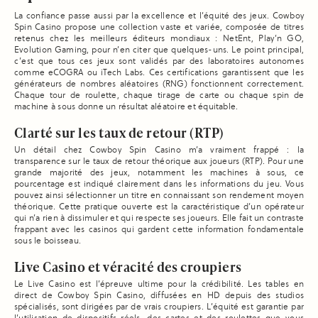
La confiance passe aussi par la excellence et l’équité des jeux. Cowboy
Spin Casino propose une collection vaste et variée, composée de titres
retenus chez les meilleurs éditeurs mondiaux : NetEnt, Play’n GO,
Evolution Gaming, pour n’en citer que quelques-uns. Le point principal,
c’est que tous ces jeux sont validés par des laboratoires autonomes
comme eCOGRA ou iTech Labs. Ces certifications garantissent que les
générateurs de nombres aléatoires (RNG) fonctionnent correctement.
Chaque tour de roulette, chaque tirage de carte ou chaque spin de
machine à sous donne un résultat aléatoire et équitable.
Clarté sur les taux de retour (RTP)
Un détail chez Cowboy Spin Casino m’a vraiment frappé : la
transparence sur le taux de retour théorique aux joueurs (RTP). Pour une
grande majorité des jeux, notamment les machines à sous, ce
pourcentage est indiqué clairement dans les informations du jeu. Vous
pouvez ainsi sélectionner un titre en connaissant son rendement moyen
théorique. Cette pratique ouverte est la caractéristique d’un opérateur
qui n’a rien à dissimuler et qui respecte ses joueurs. Elle fait un contraste
frappant avec les casinos qui gardent cette information fondamentale
sous le boisseau.
Live Casino et véracité des croupiers
Le Live Casino est l’épreuve ultime pour la crédibilité. Les tables en
direct de Cowboy Spin Casino, diffusées en HD depuis des studios
spécialisés, sont dirigées par de vrais croupiers. L’équité est garantie par