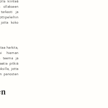
olla kiinteä
a ollakseen
tarkasti ja
ottipeleihin
 jotta koko
taa harkita,
vai hieman
in teema ja
aatia pitkiä
silla, jotta
en panosten
en