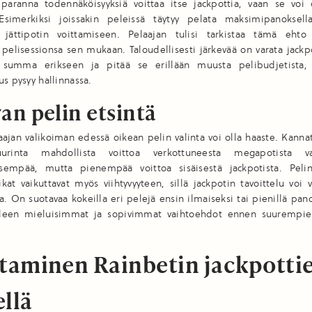
i paranna todennäköisyyksiä voittaa itse jackpottia, vaan se voi 
Esimerkiksi joissakin peleissä täytyy pelata maksimipanoksell
n jättipotin voittamiseen. Pelaajan tulisi tarkistaa tämä ehto 
pelisessionsa sen mukaan. Taloudellisesti järkevää on varata jackp
u summa erikseen ja pitää se erillään muusta pelibudjetista,
us pysyy hallinnassa.
an pelin etsintä
aajan valikoiman edessä oikean pelin valinta voi olla haaste. Kannat
uurinta mahdollista voittoa verkottuneesta megapotista 
sempää, mutta pienempää voittoa sisäisestä jackpotista. Pel
kat vaikuttavat myös viihtyvyyteen, sillä jackpotin tavoittelu voi v
ta. On suotavaa kokeilla eri pelejä ensin ilmaiseksi tai pienillä panok
elleen mieluisimmat ja sopivimmat vaihtoehdot ennen suurempi
ttaminen Rainbetin jackpotti
ellä