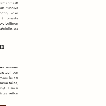
u Suomenmaan
ään tuntuva
potin, koko
llä omasta
velvollinen
ollisista
en
ksen suomen
vastuullisen
yttää kaikki
. Tämä takaa,
nyt. Lisäksi
istaa reilun