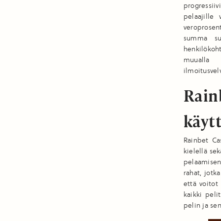
progressiiv
pelaajille
veroprosen
summa suo
henkilökoh
muualla 
ilmoitusvelv
Rain
käytt
Rainbet Ca
kielellä se
pelaamisen 
rahat, jotka
että voitot
kaikki peli
pelin ja se