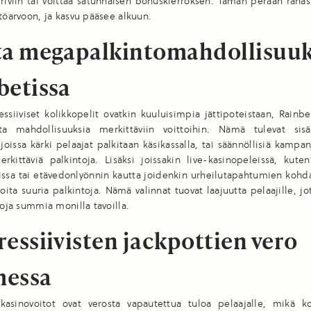
riviin tai voittaa satunnaisen bonuskierroksen. Tämän perään raha
htöarvoon, ja kasvu pääsee alkuun.
ta megapalkintomahdollisuuk
betissa
ssiiviset kolikkopelit ovatkin kuuluisimpia jättipoteistaan, Rainbe
a mahdollisuuksia merkittäviin voittoihin. Nämä tulevat sisä
 joissa kärki pelaajat palkitaan käsikassalla, tai säännöllisiä kampanj
rkittäviä palkintoja. Lisäksi joissakin live-kasinopeleissä, kut
ssa tai etävedonlyönnin kautta joidenkin urheilutapahtumien kohdal
kioita suuria palkintoja. Nämä valinnat tuovat laajuutta pelaajille, jo
isoja summia monilla tavoilla.
ressiivisten jackpottien vero
essa
asinovoitot ovat verosta vapautettua tuloa pelaajalle, mikä 