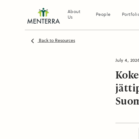
About
People
Portfoli
Us
Back to Resources
July 4, 202
Kokei
jätti
Suom