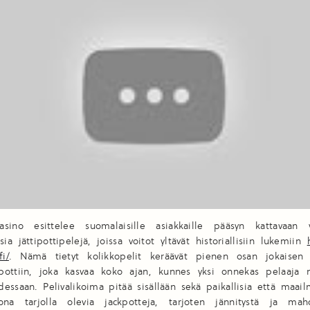
sino esittelee suomalaisille asiakkaille pääsyn kattavaan 
isia jättipottipelejä, joissa voitot yltävät historiallisiin lukemiin
fi/
. Nämä tietyt kolikkopelit keräävät pienen osan jokaisen 
pottiin, joka kasvaa koko ajan, kunnes yksi onnekas pelaaja
essaan. Pelivalikoima pitää sisällään sekä paikallisia että maail
iona tarjolla olevia jackpotteja, tarjoten jännitystä ja mah