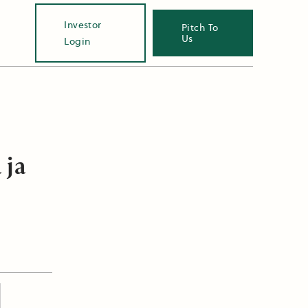
Investor
Pitch To
Us
Login
 ja