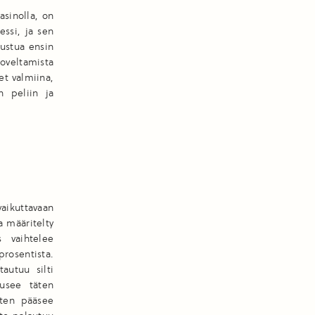
asinolla, on
essi, ja sen
tustua ensin
soveltamista
et valmiina,
n peliin ja
aikuttavaan
a määritelty
 vaihtelee
prosentista.
autuu silti
ousee täten
uten pääsee