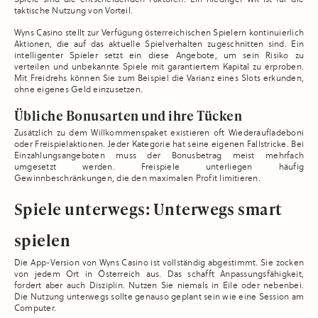
taktische Nutzung von Vorteil.
Wyns Casino stellt zur Verfügung österreichischen Spielern kontinuierlich
Aktionen, die auf das aktuelle Spielverhalten zugeschnitten sind. Ein
intelligenter Spieler setzt ein diese Angebote, um sein Risiko zu
verteilen und unbekannte Spiele mit garantiertem Kapital zu erproben.
Mit Freidrehs können Sie zum Beispiel die Varianz eines Slots erkunden,
ohne eigenes Geld einzusetzen.
Übliche Bonusarten und ihre Tücken
Zusätzlich zu dem Willkommenspaket existieren oft Wiederaufladeboni
oder Freispielaktionen. Jeder Kategorie hat seine eigenen Fallstricke. Bei
Einzahlungsangeboten muss der Bonusbetrag meist mehrfach
umgesetzt werden. Freispiele unterliegen häufig
Gewinnbeschränkungen, die den maximalen Profit limitieren.
Spiele unterwegs: Unterwegs smart
spielen
Die App-Version von Wyns Casino ist vollständig abgestimmt. Sie zocken
von jedem Ort in Österreich aus. Das schafft Anpassungsfähigkeit,
fordert aber auch Disziplin. Nutzen Sie niemals in Eile oder nebenbei.
Die Nutzung unterwegs sollte genauso geplant sein wie eine Session am
Computer.