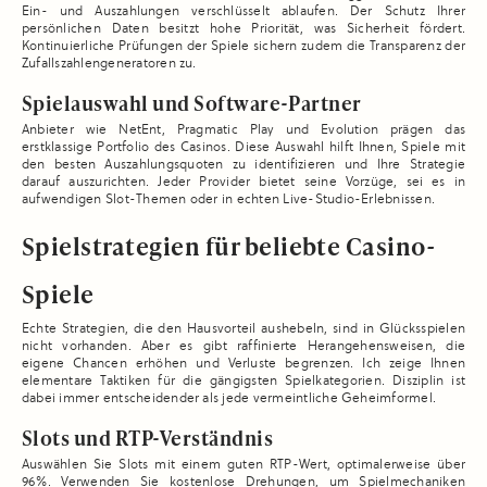
Ein- und Auszahlungen verschlüsselt ablaufen. Der Schutz Ihrer
persönlichen Daten besitzt hohe Priorität, was Sicherheit fördert.
Kontinuierliche Prüfungen der Spiele sichern zudem die Transparenz der
Zufallszahlengeneratoren zu.
Spielauswahl und Software-Partner
Anbieter wie NetEnt, Pragmatic Play und Evolution prägen das
erstklassige Portfolio des Casinos. Diese Auswahl hilft Ihnen, Spiele mit
den besten Auszahlungsquoten zu identifizieren und Ihre Strategie
darauf auszurichten. Jeder Provider bietet seine Vorzüge, sei es in
aufwendigen Slot-Themen oder in echten Live-Studio-Erlebnissen.
Spielstrategien für beliebte Casino-
Spiele
Echte Strategien, die den Hausvorteil aushebeln, sind in Glücksspielen
nicht vorhanden. Aber es gibt raffinierte Herangehensweisen, die
eigene Chancen erhöhen und Verluste begrenzen. Ich zeige Ihnen
elementare Taktiken für die gängigsten Spielkategorien. Disziplin ist
dabei immer entscheidender als jede vermeintliche Geheimformel.
Slots und RTP-Verständnis
Auswählen Sie Slots mit einem guten RTP-Wert, optimalerweise über
96%. Verwenden Sie kostenlose Drehungen, um Spielmechaniken