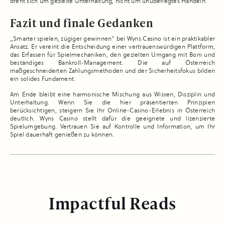
dreht sich um gezielte Unterhaltung, nicht um unüberlegtes Handeln.
Fazit und finale Gedanken
„Smarter spielen, zügiger gewinnen“ bei Wyns Casino ist ein praktikabler
Ansatz. Er vereint die Entscheidung einer vertrauenswürdigen Plattform,
das Erfassen für Spielmechaniken, den gezielten Umgang mit Boni und
beständiges Bankroll-Management. Die auf Österreich
maßgeschneiderten Zahlungsmethoden und der Sicherheitsfokus bilden
ein solides Fundament.
Am Ende bleibt eine harmonische Mischung aus Wissen, Disziplin und
Unterhaltung. Wenn Sie die hier präsentierten Prinzipien
berücksichtigen, steigern Sie Ihr Online-Casino-Erlebnis in Österreich
deutlich. Wyns Casino stellt dafür die geeignete und lizenzierte
Spielumgebung. Vertrauen Sie auf Kontrolle und Information, um Ihr
Spiel dauerhaft genießen zu können.
Impactful Reads