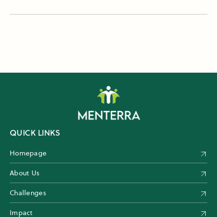
QUICK LINKS
Homepage
About Us
Challenges
Impact