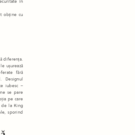
ecuritate în
ot obține cu
ă diferența.
 le ușurează
ferate fără
l. Designul
ce iubesc –
iune se pare
oția pe care
a de la King
ale, sporind
nă