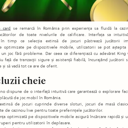
o card
se remarcă în România prin experiența sa fluidă la cazi
cătorilor de toate nivelurile de calificare. Interfața sa intuitiv
 în timp ce selecția extinsă de jocuri păstrează jucătorii im
 optimizate pe dispozitivele mobile, utilizatorii se pot aștepta 
a un joc fără probleme. Dar ceea ce diferențiază cu adevărat King
u față de tranzacții sigure și asistență fiabilă, încurajând jucătorii
 și să vadă tot ce are de oferit.
luzii cheie
no dispune de o interfață intuitivă care garantează o explorare fac
plăcută de joc mobil în România.
extinsă de jocuri cuprinde diverse sloturi, jocuri de masă clasic
te de cazinou live pentru toate preferințele jucătorilor.
ța optimizată pe dispozitivele mobile asigură încărcare rapidă și
eruperi pentru utilizatorii în deplasare.