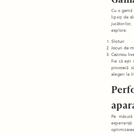
Cu o gamă v
lipsiți de a
jucătorilor
explora:
Sloturi
Jocuri de m
Cazinou liv
Fie că ești
provoacă s
alegeri la 
Perf
apar
Pe măsură 
experiență
optimizarea