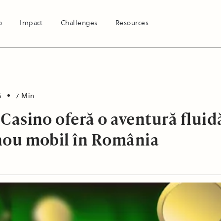
o
Impact
Challenges
Resources
6
7 Min
Casino oferă o aventură fluid
nou mobil în România