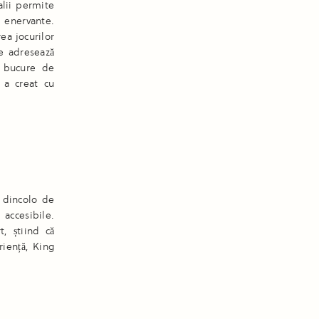
alii permite
 enervante.
ea jocurilor
se adresează
se bucure de
 a creat cu
 dincolo de
 accesibile.
, știind că
riență, King