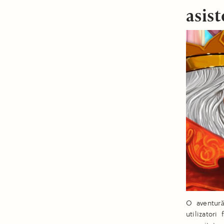
asist
O aventură
utilizatori