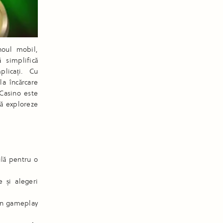
noul mobil,
ă simplifică
plicați. Cu
la încărcare
 Casino este
 să exploreze
ilă pentru o
e și alegeri
 un gameplay