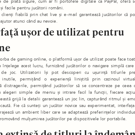
 de plată sigure, cum ar fi portofele digitale ca PayPal, oferă s
 și facile pentru jucătorii români.
 clienți fiabilă prin chat live și e-mail garantează jucătorilor că p
e ajutor atunci când au nevoie.
față ușor de utilizat pentru
ine
orba de gaming online, o platformă ușor de utilizat poate face toat
 înțelege acest lucru, furnizând jucătorilor o navigare simplă care
 de joc. Utilizatorii își pot descoperi cu ușurință titlurile pre
i inutile, permițând o experiență liniștită prin cazinoul virtua
ă distragerile, permițând jucătorilor să se concentreze pe ceea 
u alegeri simple de meniu și intrare facil la funcții, fiecare acț
ceastă grijă la detalii garantează un joc lin, capturând ritmul și em
e caută. Fie că sunteți un jucător novice sau experimentat, interfaț
rajează un ambient liber care se adaptează preferințelor individu
promovând mulțumirea jucătorilor pe dispozitivele lor portabile.
 extinsă de titluri la îndemâ