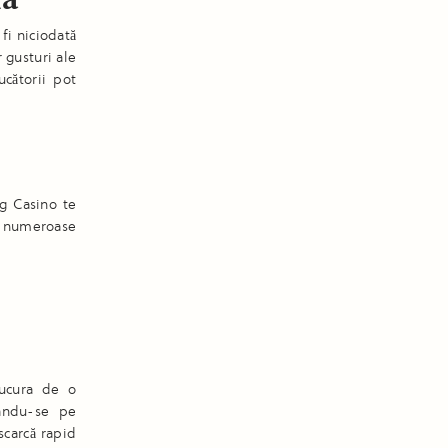
fi niciodată
r gusturi ale
ucătorii pot
ng Casino te
u numeroase
bucura de o
rându-se pe
scarcă rapid