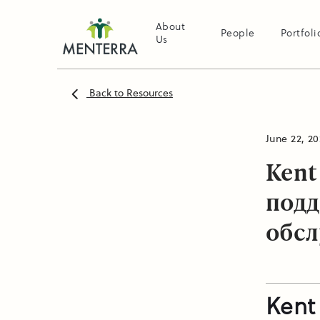
About
People
Portfoli
Us
Back to Resources
June 22, 2
Kent
подд
обсл
Ken