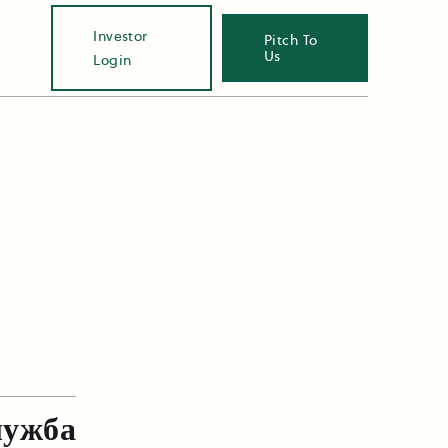
Investor
Pitch To
Us
Login
ужба