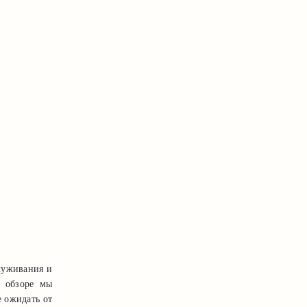
служивания и
м обзоре мы
е ожидать от