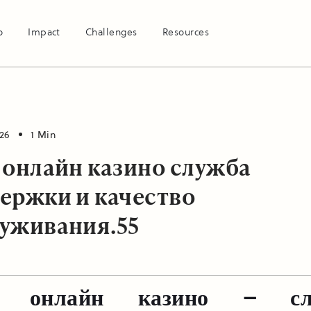
o
Impact
Challenges
Resources
026
1 Min
 онлайн казино служба
ержки и качество
уживания.55
t онлайн казино – сл