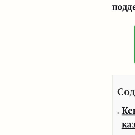
подд
Со
Ке
ка