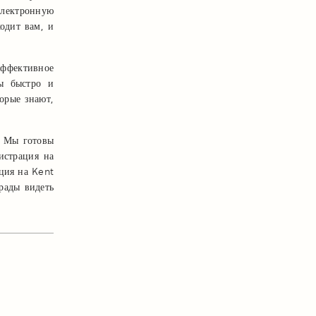
электронную
одит вам, и
ффективное
ы быстро и
орые знают,
. Мы готовы
истрация на
ция на Kent
рады видеть