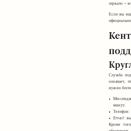
зеркало – 
Если вы ищ
официальном
Кент
подд
Круг
Служба под
означает, 
нужно беспо
Мессендж
минут.
Телефон: 
Email: вы
Кроме того