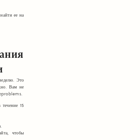
найти ее на
вания
и
неделю. Это
жно. Вам не
аеproblems.
 течение 15
.
айта, чтобы