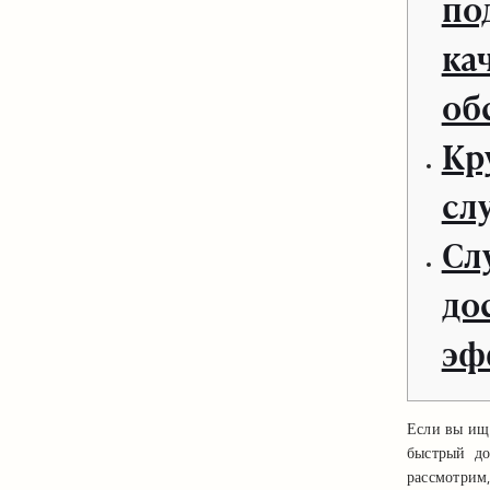
по
ка
об
Кр
сл
Сл
до
эф
Если вы ище
быстрый до
рассмотрим,